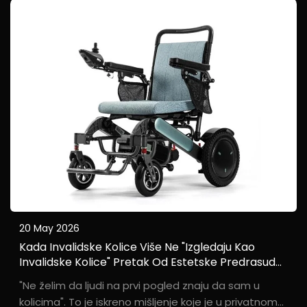
sustavnoj studiji koja pokriva tehnologiju proizvoda,
strukturni dizajn, osnovne funkcije...
20 May 2026
Kada Invalidske Kolice Više Ne "izgledaju Kao
Invalidske Kolice" Pretak Od Estetske Predrasude
Prema Estetskoj Jednakosti
"Ne želim da ljudi na prvi pogled znaju da sam u
kolicima". To je iskreno mišljenje koje je u privatnom