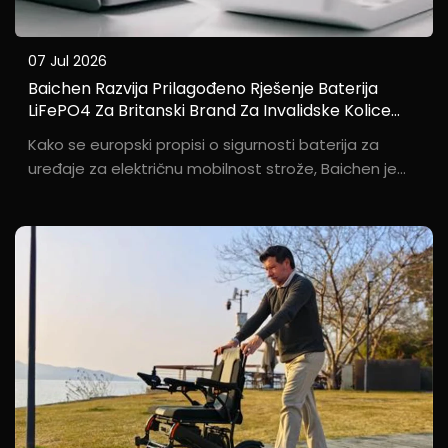
07 Jul 2026
Baichen Razvija Prilagođeno Rješenje Baterija
LiFePO4 Za Britanski Brand Za Invalidske Kolice
Kako Bi Zadovoljio Europske Zahtjeve Sigurnosti
Kako se europski propisi o sigurnosti baterija za
uređaje za električnu mobilnost strože, Baichen je
iskoristio svoje fleksibilne mogućnosti prilagođavanja
kako bi pomogao britanskoj marki za invalidske
kolice S***e da se izbori s potrebom za
diferencijacijom proizvoda. Osnivač...