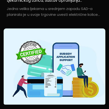
Ljekarničkog Lanca; Sustav Upravljanja
Proizvodnjom Stekao Je Priznanje Međunarodnih
Jedna velika ljekarna u srednjem zapadu SAD-a
Kupaca
planirala je u svoje trgovine uvesti električne kolice
za invalidske. Njen tim za nabavku postavio je stroge
standarde revizije koji obuhvaćaju upravljanje
proizvodnjom na licu mjesta, sustave kontrole
kvalitete i usklađivanje s društvenom odgovornošću.