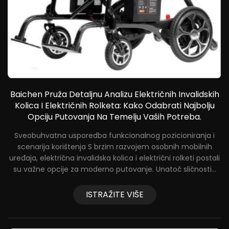
Baichen Pruža Detaljnu Analizu Električnih Invalidskih
Kolica I Električnih Rolketa: Kako Odabrati Najbolju
Opciju Putovanja Na Temelju Vaših Potreba.
T
Sveobuhvatna usporedba funkcionalnog pozicioniranja i
ih
scenarija korištenja S brzim razvojem osobnih mobilnih
uređaja, električna invalidska kolica i električni rolketi postali
ja
su važne opcije za moderno putovanje. Unatoč sličnosti...
ISTRAŽITE VIŠE