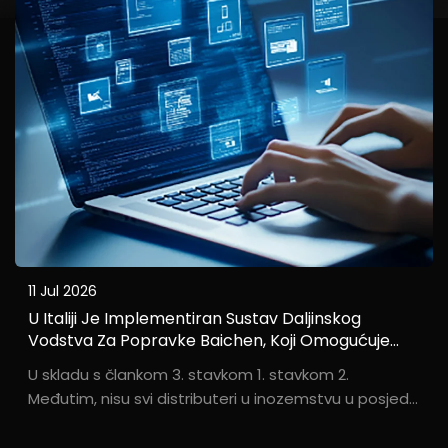
11 Jul 2026
U Italiji Je Implementiran Sustav Daljinskog
Vodstva Za Popravke Baichen, Koji Omogućuje
Online Trgovcima Koji Nemaju Mogućnosti Za
U skladu s člankom 3. stavkom 1. stavkom 2.
Popravke U Kući Da Pruže Besprekornu Podršku
Međutim, nisu svi distributeri u inozemstvu u posjedu
Nakon Prodaje
profesionalnih timova za popravak. Kroz svoje
standardizacije...