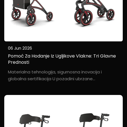
06 Jun 2026
Pomoć Za Hodanje Iz Ugljikove Vlakne: Tri Glavne
Prednosti
Materialna tehnologija, sigurnosna inovacija i
globalna sertifikacija U pozadini ubrzane
transformacije globalnog tržišta pomoćnih
sredstava za hodanje prema visokoj razini i ljudsko
orijentiranim dizajnima, Baichen, koristeći svoju
duboku stručnost u ugljikovom vlaknu i...