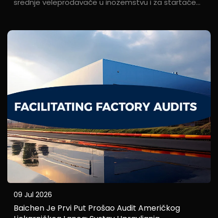
srednje veleprodavače u inozemstvu i za startaće
brendove, glavna bolna točka nije sam proizvod, već
iznimni troškovi logistike. Kroz fleksibilnu usluzu za
isporuku i carinsko...
09 Jul 2026
Baichen Je Prvi Put Prošao Audit Američkog