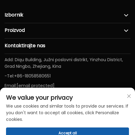
Izbornik
Proizvod
Kontaktirajte nas
Add: Diqu Building, Južni poslovni distrikt, Yinzhou District,
Grad Ningbo, Zhejiang, Kina
-Tel:
+86-18058580651
Email:
[email protected]
We value your privacy
We use cookies and similar tools to provide our services. If
you don't want to accept all cookies, click Personalize
cookies.
Accept all