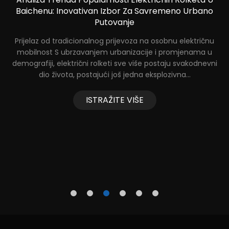
Baichenu: Inovativan Izbor Za Savremeno Urbano
Putovanje
Prijelaz od tradicionalnog prijevoza na osobnu električnu
T
:
mobilnost S ubrzavanjem urbanizacije i promjenama u
e
Za
demografiji, električni rolketi sve više postaju svakodnevni
dio života, postajući još jedna eksplozivna...
ISTRAŽITE VIŠE
ik
nje