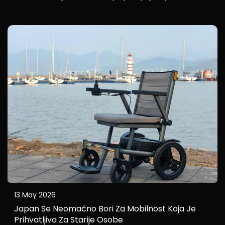
razgovoru podijelilo više od 60% osoba s blažim do
umjerenim invaliditetom tijekom istraživanja
korisnika Baichen-a. Iako električna kolica...
13 May 2026
Japan Se Neomačno Bori Za Mobilnost Koja Je
Prihvatljiva Za Starije Osobe