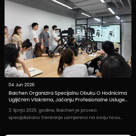
04 Jun 2026
Baichen Organizira Specijalnu Obuku O Hodnicima
Ugljičnim Vlaknima, Jačanju Profesionalne Usluge I
Globalnoj Konkurentnosti
3. lipnja 2026. godine, Baichen je proveo
specijalizirano treniranje usmjereno na svoju novu
liniju hodnika od ugljikova vlakna i aluminijumske
legure. Cijeli tim prodaje i marketinga angažiran u