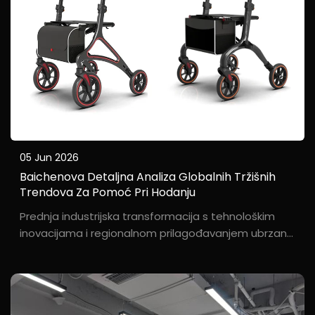
05 Jun 2026
Baichenova Detaljna Analiza Globalnih Tržišnih
Trendova Za Pomoć Pri Hodanju
Prednja industrijska transformacija s tehnološkim
inovacijama i regionalnom prilagođavanjem ubrzano
starenje svjetske populacije stvara neviđene
mogućnosti razvoja tržišta pomoćnih sredstava za
hodanje. Prema najnovijim podacima iz industrije...