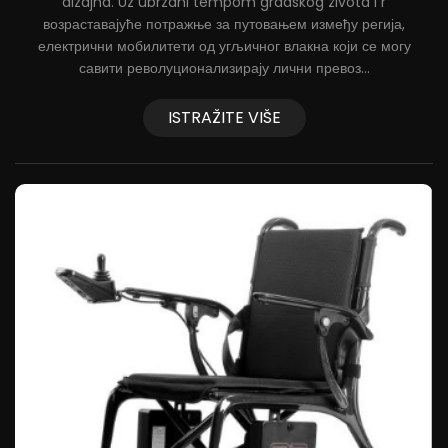
dizajna. Uz ubrzani tempom gradskog života i r
U
возраставајуће потражње за путовањем између регија,
a,
електрични мобилитети од угљичног влакна који се могу
na
савити револуционализирају лични превоз...
.
ISTRAŽITE VIŠE