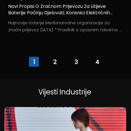
Novi Propisi O Zračnom Prijevozu Za Litijeve
Baterije Počinju Djelovati; Korisnici Električnih
Kolica Za Invalidske Trebaju Imati Na Umu Ove
Najnovije izdanje Međunarodne organizacije za
Četiri Ključne Promjene
zračni prijevoz (IATA) * Pravilnik o opasnim robama *
zajedno s odgovarajućim revizijama * Specifikacija
za zračni prijevoz litijskih baterija * koje je izdala
Civilna avijacija...
1
2
3
4
Vijesti
Industrije