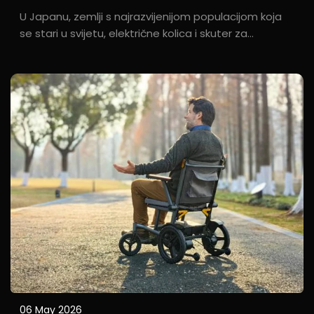
U Japanu, zemlji s najrazvijenijom populacijom koja
se stari u svijetu, električne kolica i skuter za
mobilnost odavno su prestali biti samo "medicinski
uređaji"; umjesto toga, postali su integralna
sredstva za mobilnost ukovana u samom glavi.
06 May 2026