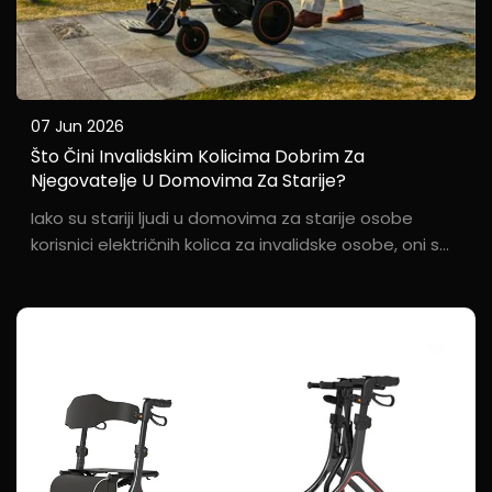
07 Jun 2026
Što Čini Invalidskim Kolicima Dobrim Za
Njegovatelje U Domovima Za Starije?
Iako su stariji ljudi u domovima za starije osobe
korisnici električnih kolica za invalidske osobe, oni s
kojima se najčešće druže su oni koji ih vode. Oni koji
se brinu o bolesnicima najbolje su kvalificirani za
procjenu korisnosti invalidskog kolica. Istraživački tim
Baichen...