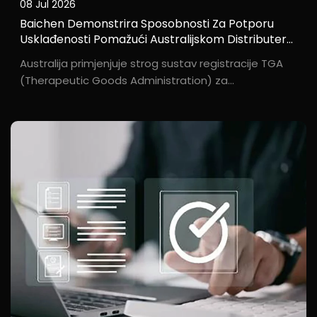
08 Jul 2026
Baichen Demonstrira Sposobnosti Za Potporu
Usklađenosti Pomažući Australijskom Distributeru
Osigurati TGA Certifikat I Odobrenje Vladine
Australija primjenjuje strog sustav registracije TGA
Subvencije
(Therapeutic Goods Administration) za
rehabilitacijske medicinske uređaje, a krajnji korisnici
mogu zatražiti državne subvencije pri kupnji
invalidskih kolica. Kroz sustavnu podršku u vezi s
kvalifikacijama...