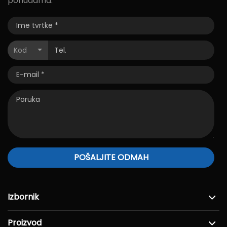
ponudama.
Kod
POŠALJITE ODMAH
Izbornik
Proizvod