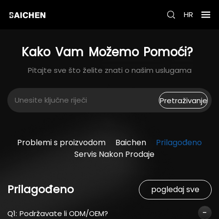
HR
Kako
Vam
Možemo
Pomoći?
Pitajte sve što želite znati o našim uslugama
Pretraživanje
Problemi s proizvodom
Baichen
Prilagođeno
Servis Nakon Prodaje
Prilagođeno
pogledaj sve
Q1:
Podržavate li ODM/OEM?