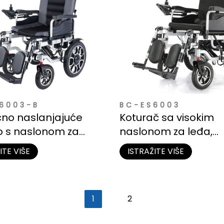
6003-B
BC-ES6003
ično naslanjajuće
Koturač sa visokim
o s naslonom za
naslonom za leđa,
Jak čelični okvir za
naslanjajući se, savitlj
ITE VIŠE
ISTRAŽITE VIŠE
dnevnu uporabu
prijenosni
1
2