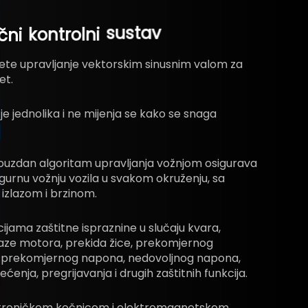
čni
kontrolni
sustav
ete upravljanje vektorskim sinusnim valom za
et.
 je jednolika i ne mijenja se kako se snaga
ouzdan algoritam upravljanja vožnjom osigurava
sigurnu vožnju vozila u svakom okruženju, sa
 izlazom i brzinom.
cijama zaštitne ispraznine u slučaju kvara,
aze motora, prekida žice, prekomjernog
a, prekomjernog napona, nedovoljnog napona,
ćenja, pregrijavanja i drugih zaštitnih funkcija.
ktroničkom kočnicom i elektromagnetskom