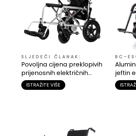
SLJEDEĆI ČLANAK:
BC-ES
Povoljna cijena preklopivih
Alumini
prijenosnih električnih
jeftin e
invalidskih kolica
kotura
ISTRAŽITE VIŠE
ISTRAŽ