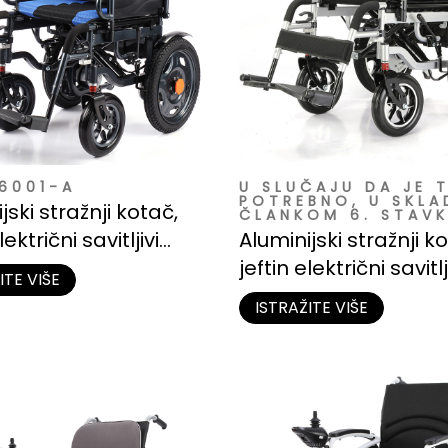
6001-A
U SLUČAJU DA JE 
POTREBNO, U SKLA
jski stražnji kotač,
ČLANKOM 6. STAVK
lektrični savitljivi
Aluminijski stražnji k
č na veleprodajno
jeftin električni savitlj
ITE VIŠE
koturač na veleprod
ISTRAŽITE VIŠE