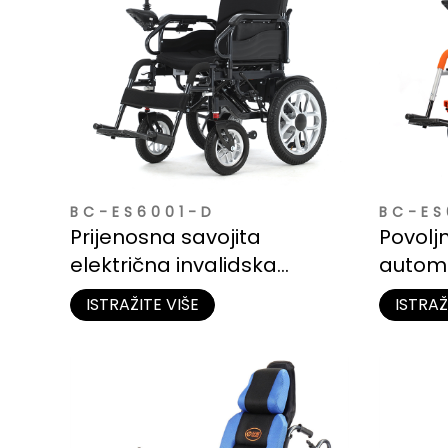
BC-ES6001-D
BC-ES
Prijenosna savojita
Povolj
električna invalidska
automa
količica od čelika
invalid
ISTRAŽITE VIŠE
ISTRAŽ
odrasl