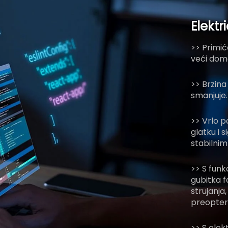
Elektri
>> Primić
veći dom
>> Brzina
smanjuje.
>> Vrlo p
glatku i 
stabilnim
>> S funk
gubitka f
strujanj
preoptere
>> S ele