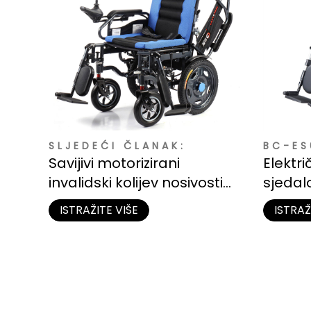
SLJEDEĆI ČLANAK:
BC-ES
Savijivi motorizirani
Elektr
invalidski kolijev nosivosti
sjedal
150 kg
noge | 
ISTRAŽITE VIŠE
ISTRAŽ
svako