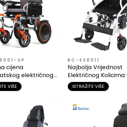
6001-UP
BC-ES6011
na cijena
Najbolja Vrijednost
tskog električnog
Električnog Kolicima 
skog kolica za
Čeličnim Okvirom |
ITE VIŠE
ISTRAŽITE VIŠE
e
Dostupno i Pouzdano
Starije Osobe