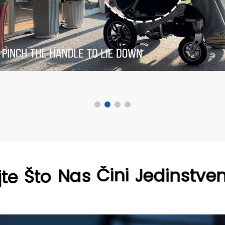
Veliči
Veliči
N.W (b
ISTRA
jte
Što
Nas
Čini
Jedinstve