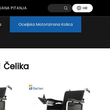
JANA PITANJA
HR
a
Oceljska Motorizirana Kolica
d
Čelika