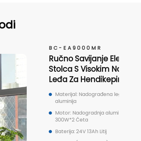
odi
A9000MR
 Savijanje Električnog
a S Visokim Naslonom Za
Za Hendikepirane Osobe
jal: Nadograđena legura magnezija i
ija
: Nadogradnja aluminijumska legura
2 Četa
a: 24V 13Ah Litij