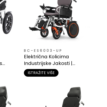
BC-ES6003-UP
Električna Kolicima
s
Industrijske Jakosti |
Izdržljiva Čelična
ISTRAŽITE VIŠE
 za
Konstrukcija za Dugotrajnu
Uporabu