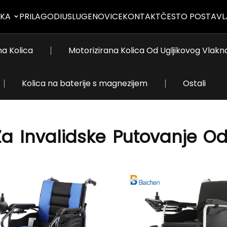
KA
PRILAGODI
USLUGE
NOVICE
KONTAKT
ČESTO POSTAVL
a Kolica
Motorizirana Kolica Od Ugljikovog Vlakn
Kolica na baterije s magnezijem
Ostali
Za
Invalidske
Putovanje
O