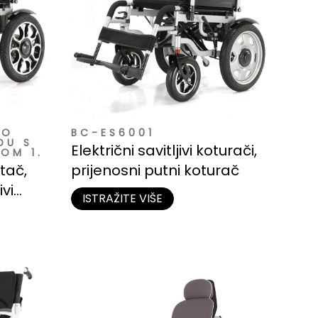
TO
BC-ES6001
DU S
Električni savitljivi koturači,
OM 1.
otač,
prijenosni putni koturač
ivi
ISTRAŽITE VIŠE
ajno