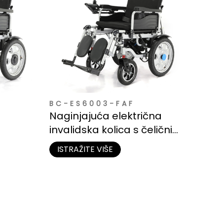
BC-ES6003-FAF
Naginjajuća električna
invalidska kolica s čeličnim
iv i
okvirom | Visoki naslon
ISTRAŽITE VIŠE
leđa za potpunu podršku
tijelu