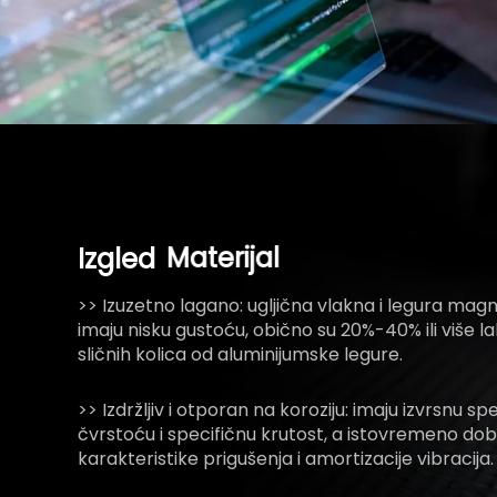
Izgled
Materijal
>> Izuzetno lagano: ugljična vlakna i legura magn
imaju nisku gustoću, obično su 20%-40% ili više l
sličnih kolica od aluminijumske legure.
>> Izdržljiv i otporan na koroziju: imaju izvrsnu sp
čvrstoću i specifičnu krutost, a istovremeno do
karakteristike prigušenja i amortizacije vibracija.