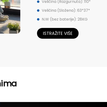
na (Razgurnuta): 110*63*96cm
na (Složena): 63*37*75cm
ez baterije): 28KG
ŽITE VIŠE
nima