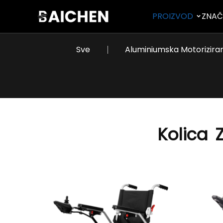
PROIZVOD
ZNAČ
Sve
Aluminiumska Motoriziran
Kolica