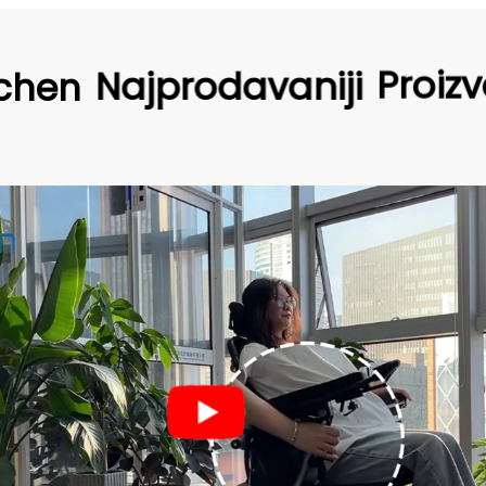
chen
Najprodavaniji
Proizv
BC-E
Ručno
Stolc
Leđa 
Materi
alumin
Motor
300W*
Baterij