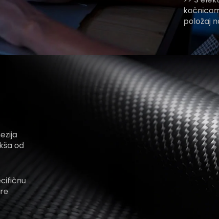
kočnicom 
položaj n
ezija
akša od
ecifičnu
bre