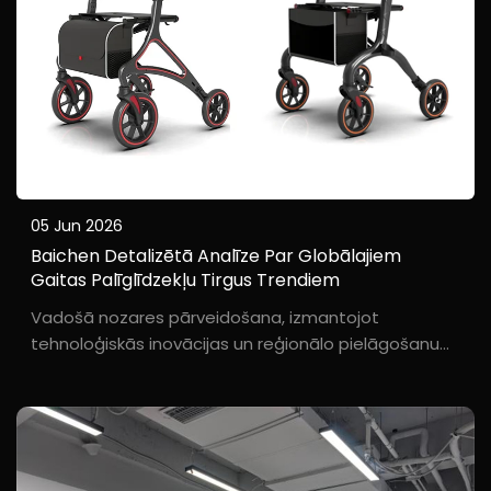
05 Jun 2026
Baichen Detalizētā Analīze Par Globālajiem
Gaitas Palīglīdzekļu Tirgus Trendiem
Vadošā nozares pārveidošana, izmantojot
tehnoloģiskās inovācijas un reģionālo pielāgošanu
Globālās iedzīvotāju vecuma pieauguma
paātrināšanās rada bezprecedenta attīstības
iespējas gaitas palīglīdzekļu tirgum. Saskaņā ar
jaunākajiem nozares ...