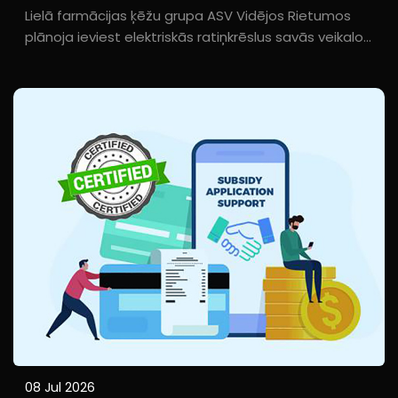
Sistēma Ieguvusi Starptautisko Pircēju Atzinību
Lielā farmācijas ķēžu grupa ASV Vidējos Rietumos
plānoja ieviest elektriskās ratiņkrēslus savās veikalos.
Tās iepirkumu komanda noteica stingrus
auditēšanas standartus, kas aptvēra ražošanas
vietas operatīvo pārvaldību, kvalitātes kontroles
sistēmas un sociālās atbildības ievērošanu...
08 Jul 2026