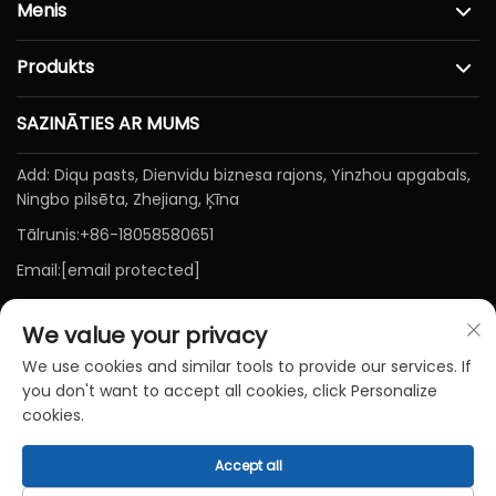
Menis
Produkts
SAZINĀTIES AR MUMS
Add: Diqu pasts, Dienvidu biznesa rajons, Yinzhou apgabals,
Ningbo pilsēta, Zhejiang, Ķīna
Tālrunis:
+86-18058580651
Email:
[email protected]
We value your privacy
We use cookies and similar tools to provide our services. If
you don't want to accept all cookies, click Personalize
cookies.
Autortiesības © Ningbo Baichen medicīnas ierīču K.K. Visas
Accept all
tiesības aizsargātas-
Konfidencialitātes politika
-
Bloga