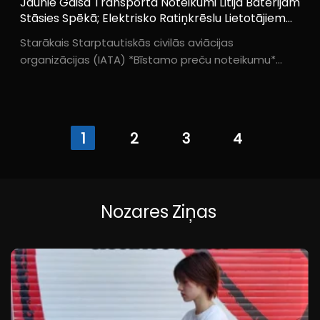
Jaunie Gaisa Transporta Noteikumi Litija Baterijām
Stāsies Spēkā; Elektrisko Ratiņkrēslu Lietotājiem
Jāievēro Šīs Četras Galvenās Izmaiņas
Starākais Starptautiskās civilās aviācijas
organizācijas (IATA) *Bīstamo preču noteikumu*
izdevums — kopā ar atbilstošajām pārskatītajām
*Litija bateriju gaisa transportēšanas
specifikācijām*, ko izdevusi Civilās aviācijas...
1
2
3
4
Nozares
Ziņas