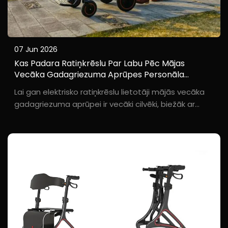
07 Jun 2026
Kas Padara Ratiņkrēslu Par Labu Pēc Mājas
Vecāka Gadagriezuma Aprūpes Personāla
Viedokļa?
Lai gan elektrisko ratiņkrēslu lietotāji mājās vecāka
gadagriezuma aprūpei ir vecāki cilvēki, biežāk ar
tiem sazinās aprūpes personāls. Aprūpes personāls
ir vispilnvarotākais, lai novērtētu ratiņkrēsla
lietojamību. Baichen pētnieciskā komanda ...