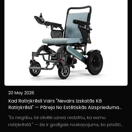
strukturālo dizainu, galvenās funkcijas...
20 May 2026
Kad Ratiņkrēsli Vairs "nevairs Izskatās Kā
Ratiņkrēsli" — Pāreja No Estētiskās Aizsprieduma
Uz Estētisko Vienlīdzību
"Es negribu, lai cilvēki uzreiz redzētu, ka esmu
ratiņkrēslā." — šis ir godīgais noskaņojums, ko privāti
izteikuši vairāk nekā 60 % cilvēku ar vieglām līdz