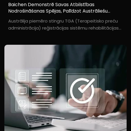
Baichen Demonstrē Savas Atbilstības
Nodrošināšanas Spējas, Palīdzot Austrāliešu
Distribūtoram Iegūt TGA Sertifikāciju Un Valdības
Austrālija piemēro stingru TGA (Terapeitisko preču
Subsīdiju Apstiprinājumu
administrācija) reģistrācijas sistēmu rehabilitācijas
medicīnas ierīcēm, un gala lietotāji var iesniegt
pieprasījumu valdības subsīdijām ratiņkrēslu iegādei.
Ar sistēmisku atbalstu attiecībā uz kvalifikācijas
prasībām...