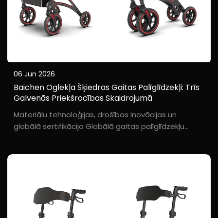
06 Jun 2026
Baichen Oglekļa Šķiedras Gaitas Palīglīdzekļi: Trīs
Galvenās Priekšrocības Skaidrojumā
Materiālu tehnoloģijas, drošības inovācijas un
globālā sertifikācija Globālā gaitas palīglīdzekļu
tirgus paātrinātās pārejas uz augstas klases un
cilvēkcentrētām dizaina risinājumiem fonā Baichen,
izmantojot savu dziļo pieredzi oglekļa šķiedras ...