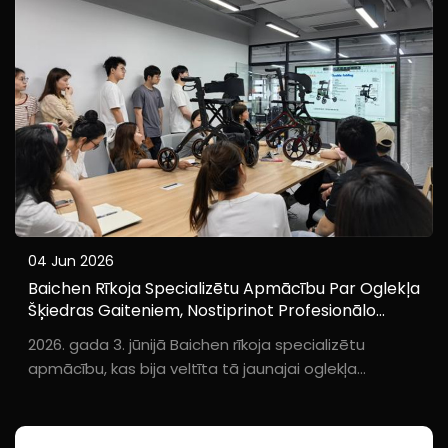
04 Jun 2026
Baichen Rīkoja Specializētu Apmācību Par Oglekļa
Šķiedras Gaiteniem, Nostiprinot Profesionālo
Pakalpojumu Un Globālo Konkurētspēju
2026. gada 3. jūnijā Baichen rīkoja specializētu
apmācību, kas bija veltīta tā jaunajai oglekļa
šķiedras un alumīnija saklāju gaitenu līnijai. Visu
pārdošanas un tirgus veidošanas komandu iesaistīja
sistēmiskā izpētē, kas aptvēra produktu tehnoloģiju,