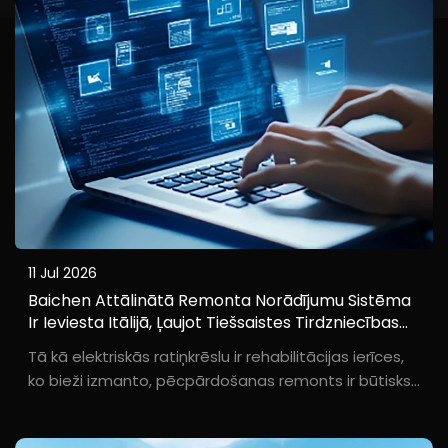
11 Jul 2026
Baichen Attālinātā Remonta Norādījumu Sistēma
Ir Ieviesta Itālijā, Ļaujot Tiešsaistes Tirdzniecības
Uzņēmumiem, Kam Trūkst Iekšēju Remonta Spēju,
Tā kā elektriskās ratiņkrēslu ir rehabilitācijas ierīces,
Nodrošināt Bezšķērslu Pēcpārdošanas Atbalstu
ko bieži izmanto, pēcpārdošanas remonts ir būtisks
ilgtermiņa pakalpojumu garantijas elements B2B
klientiem. Tomēr ne visi ārzemju distribūtori ir