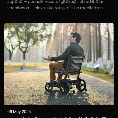
Japānā — pasaulē vissarežģītākajā sabiedrībā ar
vecošanos — elektriskie ratiņkrēsli un mobilitātes
skūteri jau sen vairs nav tikai "medicīniski ierīces"; tās
ir kļuvušas par neatņemamu mobilitātes rīku, kas
iestrādāts patiesībā visā pilsētas infrastruktūrā...
06 May 2026