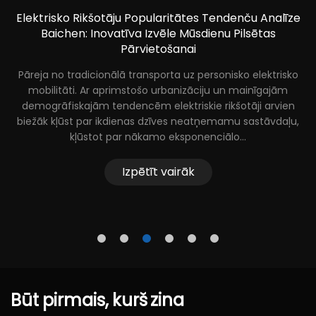
Elektriskā ratiņkrēsla bremžu sistēma tieši ietekmē lietotāja
e
drošību un lietošanas pieredzi. Pašlaik tirgū dominē divas
tehnoloģijas — elektromagnētiskās bremzes un
elektroniskās bremzes (arī zināmas kā EABS bremzes).
o
Katrai no tām ir savas priekšrocības un trūkumi.
Izpētīt vairāk
,
Būt
pirmais,
kurš
zina