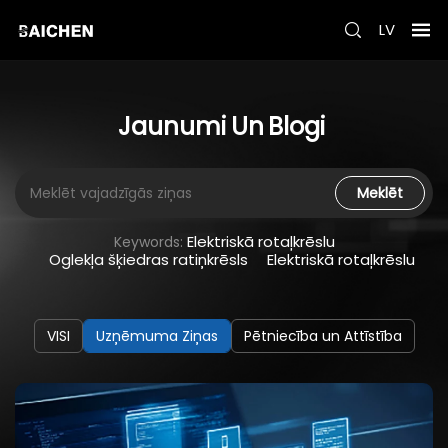
LV
Jaunumi
Un
Blogi
Meklēt
Elektriskā rotaļkrēslu
Keywords:
Oglekļa šķiedras ratiņkrēsls
Elektriskā rotaļkrēslu
VISI
Uzņēmuma Ziņas
Pētniecība un Attīstība