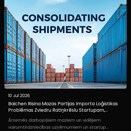
profesionālu remonta komandas. Izmantojot
standartizētu...
10 Jul 2026
Baichen Risina Mazas Partijas Importa Loģistikas
Problēmas Zviedru Ratiņkrēslu Startupam,
Izmantojot Konsolidētu Piegādi Un Muitas Apstrādi
Ārzemēs darbojošiem maziem un vidējiem
vairumtirdzniecības uzņēmumiem un startup