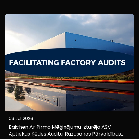
zīmoliem galvenais sāpju punkts mazas partijas
iepirkumos nav produkts pats par sevi, bet gan
pārmērīgi augstās loģistikas izmaksas. Izmantojot
elastīgu konsolidētu piegādi un muitas apstrādes
pakalpojumus...
09 Jul 2026
Baichen Ar Pirmo Mēģinājumu Izturēja ASV
Aptiekas Ķēdes Auditu; Ražošanas Pārvaldības