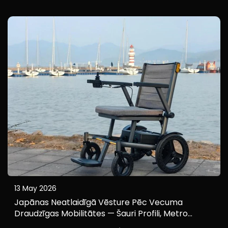
vidējām invaliditātēm Baichen lietotāju pētījumā. Lai
gan elektrisko ratiņkrēslu tehnoloģijas...
13 May 2026
Japānas Neatlaidīgā Vēsture Pēc Vecuma
Draudzīgas Mobilitātes — Šauri Profili, Metro
Saderība Un Viegls Dizains