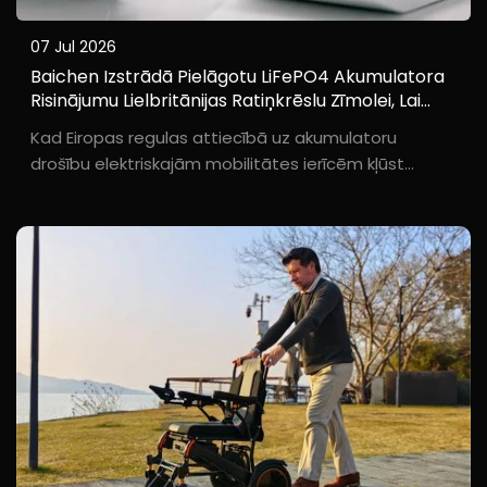
07 Jul 2026
Baichen Izstrādā Pielāgotu LiFePO4 Akumulatora
Risinājumu Lielbritānijas Ratiņkrēslu Zīmolei, Lai
Atbilstu Eiropas Drošības Prasībām
Kad Eiropas regulas attiecībā uz akumulatoru
drošību elektriskajām mobilitātes ierīcēm kļūst
stingrākas, Baichen izmantoja savas elastīgās
pielāgošanas iespējas, lai palīdzētu Apvienotās
Karalistes ratiņkrēslu zīmolei S***e risināt vajadzību
pēc produkta diferencēšanas. Zīmolēs...