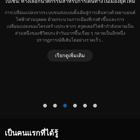
ไบ่เชิน: ทางเลือกนวัตกรรมสำหรับการเดินทางในเมืองยุคใหม่
ใ
การเปลี่ยนแปลงจากระบบขนส่งแบบดั้งเดิมสู่การเดินทางด้วยยานยนต์
ไฟฟ้าส่วนบุคคล ด้วยกระบวนการเมืองที่เร่งตัวขึ้นและการ
เปลี่ยนแปลงของโครงสร้างประชากร สกูตเตอร์ไฟฟ้ากำลังกลายเป็น
บ
ส่วนหนึ่งของชีวิตประจำวันมากขึ้นเรื่อย ๆ กลายเป็นอีกหนึ่ง
ปรากฏการณ์ที่เติบโตอย่างรวดเร็ว...
าม
อก
เรียกดูเพิ่มเติม
น
เป็นคนแรกที่ได้รู้