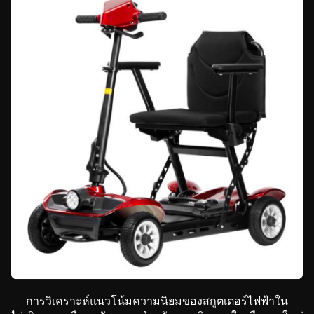
ก
การวิเคราะห์แนวโน้มความนิยมของสกูตเตอร์ไฟฟ้าใน
ปล