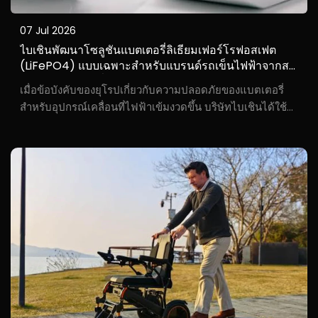
07 Jul 2026
ไบเชินพัฒนาโซลูชันแบตเตอรี่ลิเธียมเฟอร์โรฟอสเฟต
(LiFePO4) แบบเฉพาะสำหรับแบรนด์รถเข็นไฟฟ้าจากสห
ราชอาณาจักร เพื่อให้สอดคล้องกับข้อกำหนดด้านความ
เมื่อข้อบังคับของยุโรปเกี่ยวกับความปลอดภัยของแบตเตอรี่
ปลอดภัยของยุโรป
สำหรับอุปกรณ์เคลื่อนที่ไฟฟ้าเข้มงวดขึ้น บริษัทไบเชินได้ใช้
ศักยภาพในการปรับแต่งผลิตภัณฑ์อย่างยืดหยุ่นเพื่อช่วย
แบรนด์รถเข็นผู้พิการจากสหราชอาณาจักร คือ S***e ตอบ
สนองความต้องการในการสร้างความแตกต่างให้กับผลิตภัณฑ์
ผู้ก่อตั้ง...