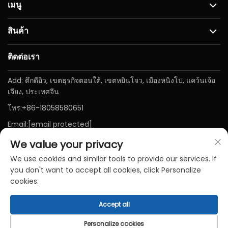
เมนู
สินค้า
ติดต่อเรา
Add: ตึกดีอิว, เขตธุรกิจตอนใต้, เขตหยินโจว, เมืองหนิงโป, แคว้นเจ้อ
เจียง, ประเทศจีน
โทร:
+86-18058580651
Email:
[email protected]
We value your privacy
We use cookies and similar tools to provide our services. If
you don't want to accept all cookies, click Personalize
cookies.
Accept all
ลิขสิทธิ์ © บริษัทNINGBO BAICHEN Medical Devices Co., LTD.
สงวนสิทธิ์ทั้งหมด-
นโยบายความเป็นส่วนตัว
-
บล็อก
Personalize cookies