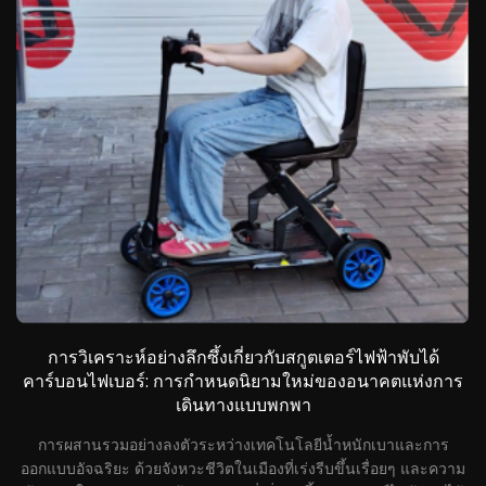
การวิเคราะห์อย่างลึกซึ้งเกี่ยวกับสกูตเตอร์ไฟฟ้าพับได้
น
ก
คาร์บอนไฟเบอร์: การกำหนดนิยามใหม่ของอนาคตแห่งการ
ร
เดินทางแบบพกพา
ะ
การผสานรวมอย่างลงตัวระหว่างเทคโนโลยีน้ำหนักเบาและการ
ออกแบบอัจฉริยะ ด้วยจังหวะชีวิตในเมืองที่เร่งรีบขึ้นเรื่อยๆ และความ