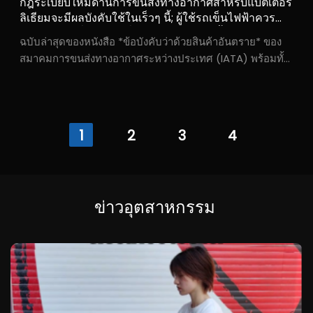
กฎระเบียบใหม่ด้านการขนส่งทางอากาศสำหรับแบตเตอรี่
ลิเธียมจะมีผลบังคับใช้ในเร็วๆ นี้; ผู้ใช้รถเข็นไฟฟ้าควร
ทราบการเปลี่ยนแปลงที่สำคัญ 4 ประการนี้
ฉบับล่าสุดของหนังสือ *ข้อบังคับว่าด้วยสินค้าอันตราย* ของ
สมาคมการขนส่งทางอากาศระหว่างประเทศ (IATA) พร้อมทั้ง
การปรับปรุงที่สอดคล้องกันต่อ *ข้อกำหนดเฉพาะสำหรับการ
ขนส่งแบตเตอรี่ลิเธียมทางอากาศ* ซึ่งออกโดยสำนักงานการ
บินพลเรือน...
1
2
3
4
ข่าวอุตสาหกรรม