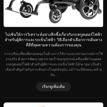
ไบ่เชินให้การวิเคราะห์อย่างลึกซึ้งเกี่ยวกับรถสกูตเตอร์ไฟฟ้า
สำหรับผู้พิการและรถเข็นไฟฟ้า: วิธีเลือกตัวเลือกการเดินทาง
ที่ดีที่สุดตามความต้องการของคุณ
ป
การเปรียบเทียบที่ครอบคลุมในด้านการใช้งานและสถานการณ์การใช้
งานจริง ด้วยการพัฒนาอย่างรวดเร็วของอุปกรณ์เคลื่อนที่ส่วนบุคคล
ส
รถสกูตเตอร์ไฟฟ้าสำหรับผู้พิการและรถเข็นไฟฟ้าได้กลายมาเป็นตัว
น
เลือกสำคัญสำหรับการเดินทางในยุคปัจจุบัน แม้ว่าจะมีลักษณะคล้าย
ออ
กัน...
ช้
ใ
ุด
เรียกดูเพิ่มเติม
ง