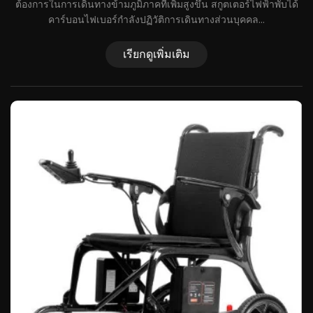
นด์
ต้องการในการเดินทางข้ามภูมิภาคที่เพิ่มสูงขึ้น สกูตเตอร์ไฟฟ้าพับได้
เ
คาร์บอนไฟเบอร์กำลังปฏิวัติการเดินทางส่วนบุคคล...
เ
ู่
เรียกดูเพิ่มเติม
อบ
าร