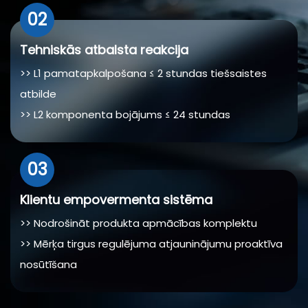
02
Tehniskās atbalsta reakcija
>> L1 pamatapkalpošana ≤ 2 stundas tiešsaistes
atbilde
>> L2 komponenta bojājums ≤ 24 stundas
bezmaksas rezerves daļas
>> L3 lielas avārijas ≤ 72 stundas pielāgots risinājums
03
Klientu empovermenta sistēma
>> Nodrošināt produkta apmācības komplektu
>> Mērķa tirgus regulējuma atjauninājumu proaktīva
nosūtīšana