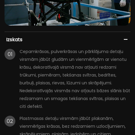
Izskats
Cepamkrāsas, pulverkrāsas un pārklājuma detaļu
01
virsmām jābūt gludām un vienmērīgām ar vienotu
krāsu, dekoratīvajā virsmā nav atļauti redzami
trūkumi, piemēram, tekšanas svītras, bedrītes,
burbuļi, plaisas, rievas, lūzumi un skrāpējumi.
Nedekoratīvajās virsmās nav atļauts bāzes slānis būt
redzamam un smagas tekšanas svītras, plaisas un
citi defekti.
Plastmasas detaļu virsmām jābūt plakanām,
02
vienmērīgas krāsas, bez redzamiem uzlocījumiem,
skrāpējumiem, plaisām, iedobēm un citiem