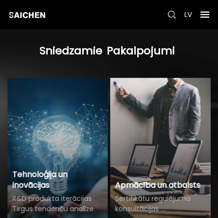
LV
Sniedzamie
Pakalpojumi
Tehnoloģija un
inovācijas
Apmācība un atbalsts
R&D produkta iterācijas
Sertifikātu regulējuma
Tirgus tendenču analīze
konsultācijas