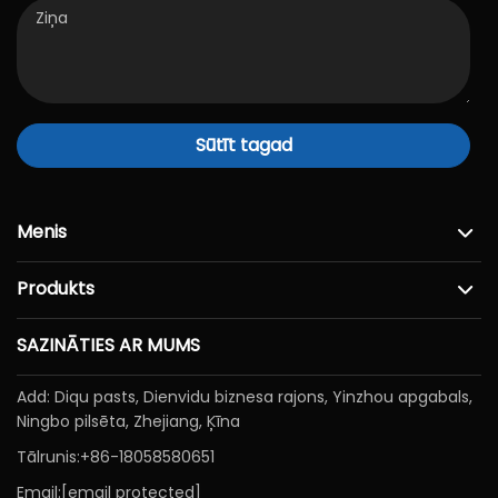
Sūtīt tagad
Menis
Produkts
SAZINĀTIES AR MUMS
Add: Diqu pasts, Dienvidu biznesa rajons, Yinzhou apgabals,
Ningbo pilsēta, Zhejiang, Ķīna
Tālrunis:
+86-18058580651
Email:
[email protected]