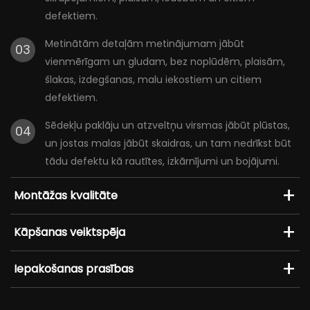
defektiem.
Metinātām detaļām metinājumam jābūt
03
vienmērīgam un gludam, bez noplūdēm, plaisām,
šlakas, izdegšanas, malu iekostiem un citiem
defektiem.
Sēdekļu paklāju un atzveltņu virsmas jābūt plūstas,
04
un jostas malas jābūt skaidras, un tam nedrīkst būt
tādu defektu kā rautītes, izkārnījumi un bojājumi.
Montāžas kvalitāte
Kāpšanas veiktspēja
Iepakošanas prasības