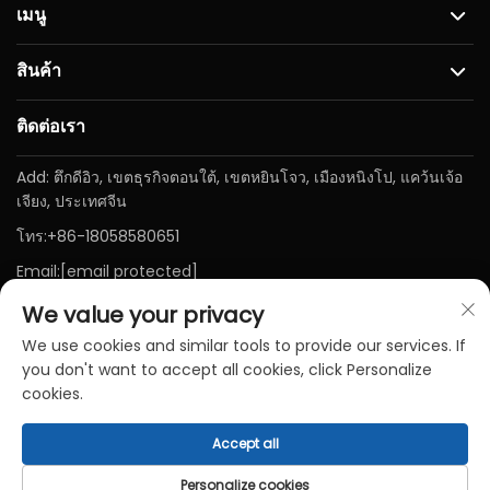
เมนู
สินค้า
ติดต่อเรา
Add: ตึกดีอิว, เขตธุรกิจตอนใต้, เขตหยินโจว, เมืองหนิงโป, แคว้นเจ้อ
เจียง, ประเทศจีน
โทร:
+86-18058580651
Email:
[email protected]
We value your privacy
We use cookies and similar tools to provide our services. If
you don't want to accept all cookies, click Personalize
cookies.
Accept all
ลิขสิทธิ์ © บริษัทNINGBO BAICHEN Medical Devices Co., LTD.
สงวนสิทธิ์ทั้งหมด-
นโยบายความเป็นส่วนตัว
-
บล็อก
Personalize cookies