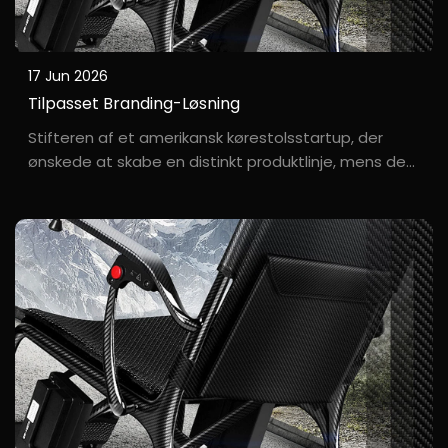
17 Jun 2026
Tilpasset Branding-Løsning
Stifteren af et amerikansk kørestolsstartup, der
ønskede at skabe en distinkt produktlinje, mens de
fleste fabrikker kun tilbød standard white-label-
produktion. Jacob grundlagde sit eget
kørestolsmærke, "F***mWheel", i Californien. Han ville
ikke blot...