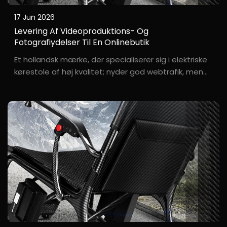
17 Jun 2026
Levering Af Videoproduktions- Og
Fotografiydelser Til En Onlinebutik
Et hollandsk mærke, der specialiserer sig i elektriske
kørestole af høj kvalitet; nyder god webtrafik, men
mangler en professionel fremtoning i
produktpræsentationen. «Vores kørestole er af
øverste kvalitet, men billederne på vores
hjemmeside så altid billig ud,» bemærkede O**r Eva,
...