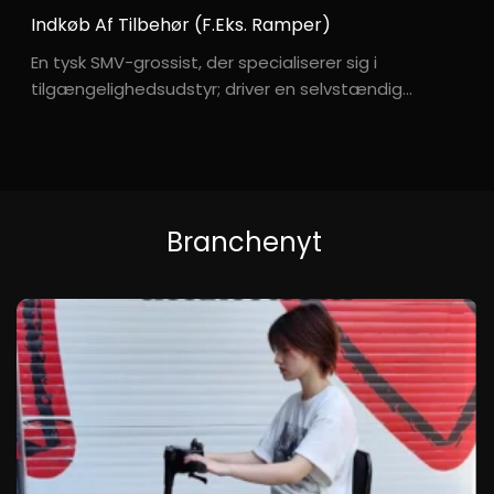
Indkøb Af Tilbehør (f.eks. Ramper)
En tysk SMV-grossist, der specialiserer sig i
tilgængelighedsudstyr; driver en selvstændig
onlinebutik; kundegruppen består primært af ældre
personer, der modtager hjemmepleje. Hr. S***idt,
med base i Tyskland, driver en lille onlinebutik for
tilgængelighed ...
Branchenyt