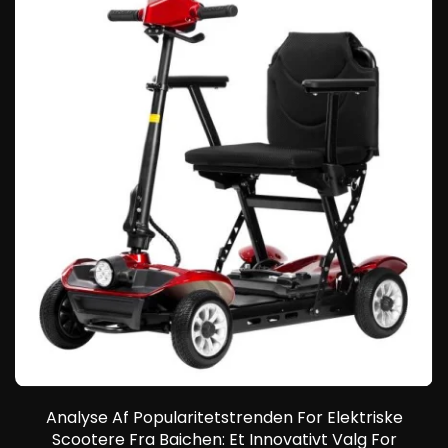
A
M
e
:
Analyse Af Popularitetstrenden For Elektriske
Scootere Fra Baichen: Et Innovativt Valg For