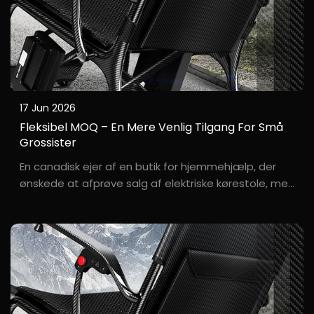
17 Jun 2026
Fleksibel MOQ – En Mere Venlig Tilgang For Små
Grossister
En canadisk ejer af en butik for hjemmehjælp, der
ønskede at afprøve salg af elektriske kørestole, men
som frygtede overskydende lager. N***e, der driver
en lille fysisk butik for plejeprodukter i Toronto, havde
længe ønsket at tilføje elektriske kørestole til sit
sortiment, men ...