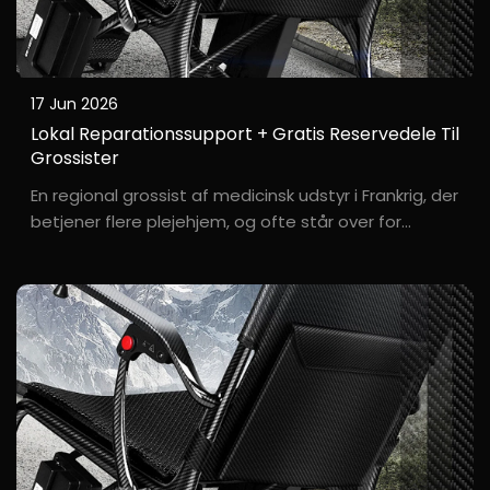
17 Jun 2026
Lokal Reparationssupport + Gratis Reservedele Til
Grossister
En regional grossist af medicinsk udstyr i Frankrig, der
betjener flere plejehjem, og ofte står over for
udfordringer ved eftersalgsservice. B***t, en grossist
med base i Lyon, Frankrig, rapporterede hyppige
problemer såsom slid på dæk og løse bremser
under brug af kørestole...