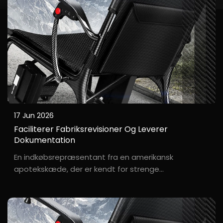
17 Jun 2026
Faciliterer Fabriksrevisioner Og Leverer
Dokumentation
En indkøbsrepræsentant fra en amerikansk
apotekskæde, der er kendt for strenge
leverandørkvalifikationsgennemgange. En stor
apotekskæde i det amerikanske Midwest-planlagde
at tilbyde elektriske kørestole, og deres indkøbschef,
D***, krævede en fysisk fabriksrevision...