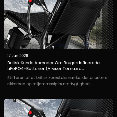
17 Jun 2026
Britisk Kunde Anmoder Om Brugerdefinerede
LiFePO4-Batterier (afviser Ternære
Litiumbatterier)
Stifteren af et britisk kørestolsmærke, der prioriterer
sikkerhed og miljømæssig bæredygtighed;
slutbrugerne er primært ældre mennesker, der bor
alene. Ch***, stifteren af det britiske
kørestolsmærke "S****e", udtalte tydeligt: "Vi vil ikke
bruge ternære litiumbatterier...