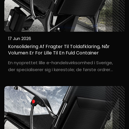
17 Jun 2026
Konsolidering Af Fragter Til Toldafklaring, Når
Volumen Er For Lille Til En Fuld Container
En nyoprettet lille e-handelsvirksomhed i Sverige,
der specialiserer sig i kørestole; de første ordrer
bestod kun af 8–10 enheder – langt for få til at
udfylde en 20-fod-container. L**a, grundlæggeren
af den svenske startup-mærke W*****y, bestilte kun
...