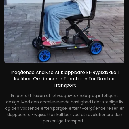
Indgående Analyse Af Klappbare El-Rygsække I
Kulfiber: Omdefinerer Fremtiden For Bærbar
Transport
n
En perfekt fusion af letvægts-teknologi og intelligent
design. Med den accelererende hastighed i det stedlige liv
og den voksende efterspørgsel efter tværgående rejser, er
e
klappbare el-rygsække i kulfiber ved at revolutionere den
personlige transport...
lt