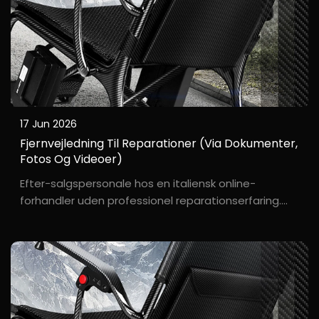
17 Jun 2026
Fjernvejledning Til Reparationer (via Dokumenter,
Fotos Og Videoer)
Efter-salgspersonale hos en italiensk online-
forhandler uden professionel reparationserfaring.
M***o, en online-forhandler af kørestole med base i
Milano, stod over for et problem: En kunde
rapporterede, at deres kørestol ikke ville starte. Der
var ingen lokale reparationsservicecentre, ...