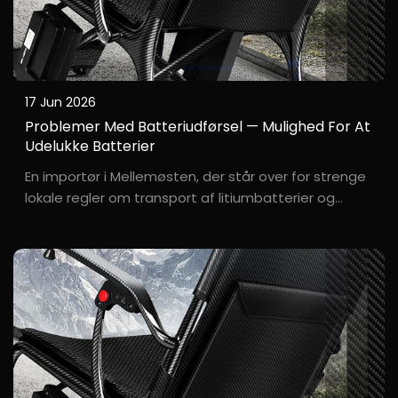
17 Jun 2026
Problemer Med Batteriudførsel — Mulighed For At
Udelukke Batterier
En importør i Mellemøsten, der står over for strenge
lokale regler om transport af litiumbatterier og
allerede har en pålidelig lokal batterileverandør.
A***d, en importør i Dubai, ønskede at købe vores
elektriske kørestole, men var bekymret for
sikkerheds...