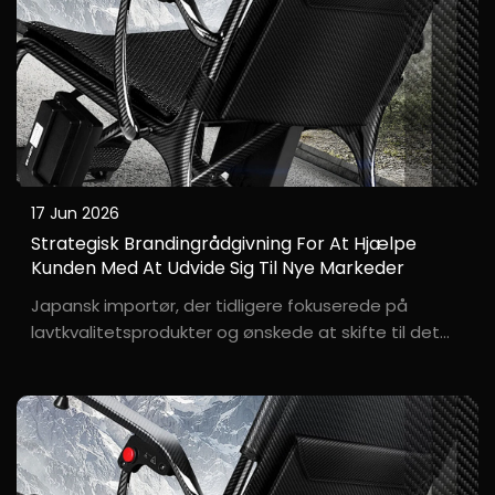
17 Jun 2026
Strategisk Brandingrådgivning For At Hjælpe
Kunden Med At Udvide Sig Til Nye Markeder
Japansk importør, der tidligere fokuserede på
lavtkvalitetsprodukter og ønskede at skifte til det
mellem- til højtkvalitetsmarked, men manglede
retning. En importør fra Osaka, hr. ***hi, havde
tidligere indkøbt billige kørestole og stod over for
hård konkurrence og yderst smalle
fortjenstmargener...