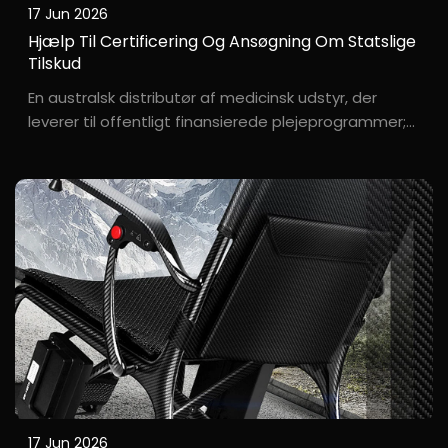
17 Jun 2026
Hjælp Til Certificering Og Ansøgning Om Statslige
Tilskud
En australsk distributør af medicinsk udstyr, der
leverer til offentligt finansierede plejeprogrammer;
kræver stringent dokumentation og overholdelse af
regler. Den australske regering har strenge TGA-
certificeringskrav for rehabiliteringsudstyr, og
brugerne kræver ofte ...
17 Jun 2026