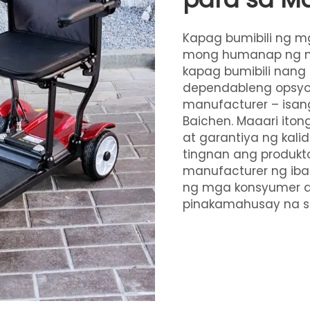
Kapag bumibili ng mg
mong humanap ng m
kapag bumibili nang
dependableng opsyon
manufacturer – isa
Baichen. Maaari it
at garantiya ng kali
tingnan ang produkt
manufacturer ng iba
ng mga konsyumer a
pinakamahusay na sc