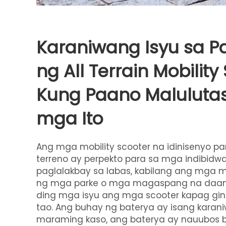
Karaniwang Isyu sa 
ng All Terrain Mobility
Kung Paano Maluluta
mga Ito
Ang mga mobility scooter na idinisenyo par
terreno ay perpekto para sa mga indibidwa
paglalakbay sa labas, kabilang ang mga mat
ng mga parke o mga magaspang na daan
ding mga isyu ang mga scooter kapag gi
tao. Ang buhay ng baterya ay isang karan
maraming kaso, ang baterya ay nauubos