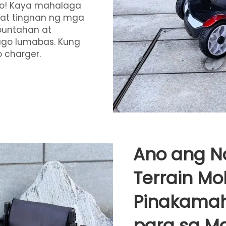
to! Kaya mahalaga
at tingnan ng mga
puntahan at
ago lumabas. Kung
o charger.
Ano ang N
Terrain Mob
Pinakamah
para sa M