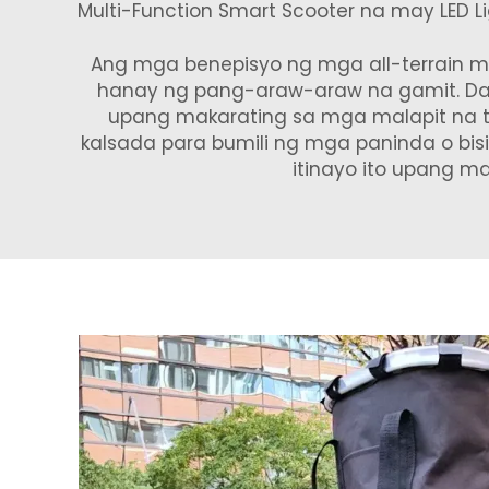
Multi-Function Smart Scooter na may LED L
Ang mga benepisyo ng mga all-terrain mo
hanay ng pang-araw-araw na gamit. Da
upang makarating sa mga malapit na t
kalsada para bumili ng mga paninda o bis
itinayo ito upang m