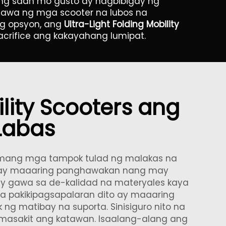
g saan mo gusto ay nagbibigay ng
gawa ng mga scooter na lubos na
g opsyon, ang
Ultra-Light Folding Mobility
acrifice ang kakayahang lumipat.
lity Scooters ang
Labas
samang mga tampok tulad ng malakas na
o ay maaaring panghawakan nang may
 ay gawa sa de-kalidad na materyales kaya
 pakikipagsapalaran dito ay maaaring
ng matibay na suporta. Sinisiguro nito na
asakit ang katawan. Isaalang-alang ang