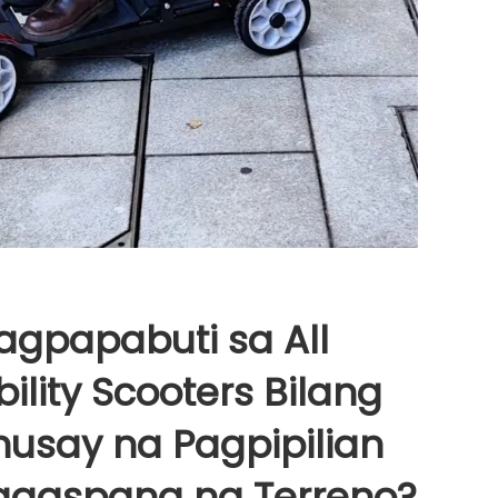
agpapabuti sa All
ility Scooters Bilang
usay na Pagpipilian
agaspang na Terreno?