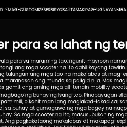
ND
MAG-CUSTOMIZE
SERBISYO
BALITA
MAKIPAG-UGNAYAN
MGA
r para sa lahat ng te
wala para sa maraming tao, ngunit mayroon namang
atangi ang mga scooter na ito dahil kayang tawirin
pang tulungan ang mga tao na makalabas at mag-enj
a maranasan ang mundo sa paligid nila. Mas magi
gamit ang aming mga all-terrain mobility scoote
g magbago ng buhay ng isang tao. Pinapayagan si
sa pamimili, o kahit man lang maglakad-lakad sa 
al sa buhay at gumagawa ng mga bagay na nagpa
ay. Sa mga scooter na ito, masusubukan ng mga 
alat. Ang pagkakataong makalabas at makapag-exp