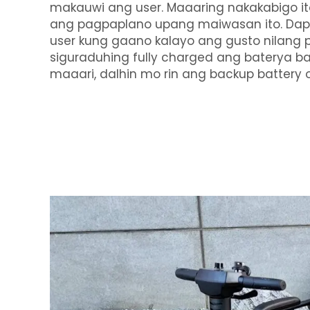
makauwi ang user. Maaaring nakakabigo i
ang pagpaplano upang maiwasan ito. Dap
user kung gaano kalayo ang gusto nilang 
siguraduhing fully charged ang baterya b
maaari, dalhin mo rin ang backup battery 