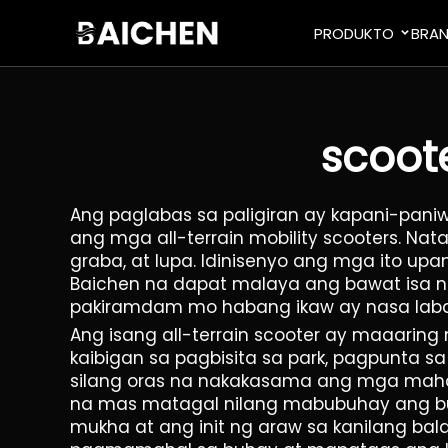
PRODUKTO
BRA
scoote
Ang paglabas sa paligiran ay kapani-pani
ang mga all-terrain mobility scooters. Nat
graba, at lupa. Idinisenyo ang mga ito u
Baichen na dapat malaya ang bawat isa n
pakiramdam mo habang ikaw ay nasa labas 
Ang isang all-terrain scooter ay maaarin
kaibigan sa pagbisita sa park, pagpunta 
silang oras na nakakasama ang mga mah
na mas matagal nilang mabubuhay ang buh
mukha at ang init ng araw sa kanilang b