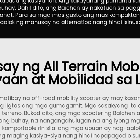
abuuang kasiyahan. Ang kakayahang pumunta kun
uhay. Dahil dito, ang Baichen ay nakatuon sa pag
lahat. Para sa mga mas gusto ang mas kompakton
aalok ng mahusay na alternatibo nang hindi isinus
y ng All Terrain Mobi
yaan at Mobilidad sa 
 matibay na off-road mobility scooter ay may ka
ing ligtas ang mga gumagamit. Mga sasakyang it
a terreno. Bukod dito, ang mga scooter ng Baichen
ang buhay, na nangangahulugan na ang iyong mga
omportable rin sila: ang mga upuan ay nag-aalok 
 maging kasiya-siya nang hindi napapagod o sum