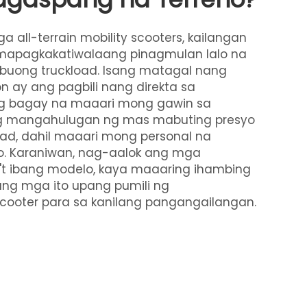
a all-terrain mobility scooters, kailangan
apagkakatiwalaang pinagmulan lalo na
 buong truckload. Isang matagal nang
 ay ang pagbili nang direkta sa
ng bagay na maaari mong gawin sa
ong mangahulugan ng mas mabuting presyo
dad, dahil maaari mong personal na
o. Karaniwan, nag-aalok ang mga
't ibang modelo, kaya maaaring ihambing
ng mga ito upang pumili ng
ooter para sa kanilang pangangailangan.