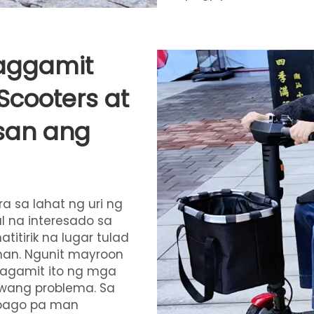
Paggamit
 Scooters at
san ang
a sa lahat ng uri ng
l na interesado sa
itirik na lugar tulad
an. Ngunit mayroon
nagamit ito ng mga
iwang problema. Sa
 bago pa man