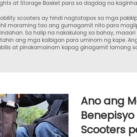
ights at Storage Basket
para sa dagdag na kaginh
bility scooters ay hindi nagtatapos sa mga pakikip
hil maraming tao ang gumagamit nito para maglip
indahan. Sa halip na nakakulong sa bahay, maaari
itahin ang mga kaibigan para uminom ng kape. Ang
abilis at pinakamainam kapag ginagamit lamang s
Ano ang M
Benepisyo n
Scooters 