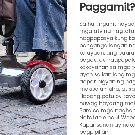
Paggamit
Sa huli, ngunit haya
mga atv na nagtatag
nagpapasya kung ka
pangangailangan na 
kalayaan, ang paki
bagay, ay nagpapalay
kakayahan sa mga t
ayon sa kanilang mg
dapat bigyan ng pag
makisalamuha, at sa
Habang patuloy tayo
huwag hayaang makal
Para sa mga naghah
Natatable na 4 Whee
Kapansanan
ay nak
pagpipilian.