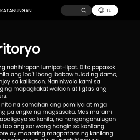
TL
 KATANUNGAN
ritoryo
 nahihirapan lumipat-lipat. Dito papasok
 nila ang iba't ibang ibabaw tulad ng damo,
oy sa kalikasan. Naniniwala kami sa
ging mapagkakatiwalaan at ligtas ang
rs.
la nito na samahan ang pamilya at mga
isang palengke ng magsasaka. Mas marami
paligaya sa kanila, na nangangahulugan
tao ang sariwang hangin sa kanilang
lore ay maaaring magpataas ng kanilang