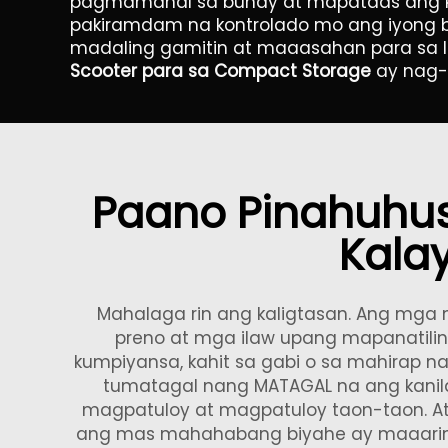
pagmamahal sa buhay at mapataas ang k
pakiramdam na kontrolado mo ang iyong b
madaling gamitin at maaasahan para sa 
Scooter para sa Compact Storage
ay nag-
Paano Pinahuhusa
Kala
Mahalaga rin ang kaligtasan. Ang mga
preno at mga ilaw upang mapanatil
kumpiyansa, kahit sa gabi o sa mahirap n
tumatagal nang MATAGAL na ang kanil
magpatuloy at magpatuloy taon-taon. At k
ang mas mahahabang biyahe ay maaaring