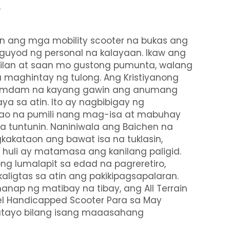
?
an ang mga mobility scooter na bukas ang
uyod ng personal na kalayaan. Ikaw ang
ilan at saan mo gustong pumunta, walang
maghintay ng tulong. Ang Kristiyanong
ramdam na kayang gawin ang anumang
a sa atin. Ito ay nagbibigay ng
ao na pumili nang mag-isa at mabuhay
a tuntunin. Naniniwala ang Baichen na
kakataon ang bawat isa na tuklasin,
 huli ay matamasa ang kanilang paligid.
ng lumalapit sa edad na pagreretiro,
igtas sa atin ang pakikipagsapalaran.
anap ng matibay na tibay, ang
All Terrain
l Handicapped Scooter Para sa May
atayo bilang isang maaasahang