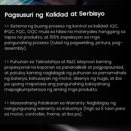
Pagsusuri
ng
Kalidad
at
Serbisyo
>> Sistema ng buong proseso ng kontrol sa kalidad: IQC,
IPQC, FQC, OQC mula sa hilaw na materyales hanggang sa
tapos na produkto, at 100% inspeksyon sa mga
pangunahing proseso (tulad ng pagwelding, pintura, pag-
assembly).
>> Puhunan sa Teknolohiya at R&D: Mayroon kaming
propesyonal na koponan sa pananaliksik at pagpapaunlad,
at patuloy kaming naglalagak ng puhunan sa pamamahala
ng baterya, kahusayan ng motor, disenyo ng hugis, at iba
pa upang mapataas ang pangunahing kakayahang
mapagkumpitensya ng aming mga produkto.
>> Maaasahang Patakaran sa Warranty: Nagbibigay ng
nangungunang warranty sa industriya (higit sa 5 taon para
sa motor, controller, frame, at iba pa).