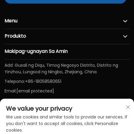
Menu
Produkto
Makipag-ugnayan Sa Amin
Add: Gusali ng Diqu, Timog Negosyo Distrito, Distrito ng
Yinzhou, Lungsod ng Ningbo, Zhejiang, China
Telepono:
+86-18058580651
Email:
[email protected]
We value your privacy
We use cookies and similar tools to provide our services. If
you don't want to accept all cookies, click Personalize
cookies.