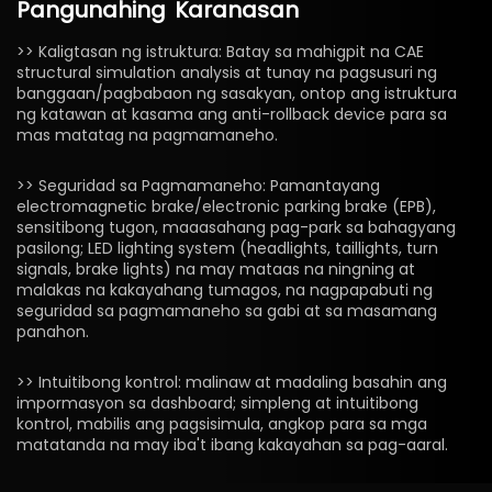
Pangunahing
Karanasan
>> Kaligtasan ng istruktura: Batay sa mahigpit na CAE
structural simulation analysis at tunay na pagsusuri ng
banggaan/pagbabaon ng sasakyan, ontop ang istruktura
ng katawan at kasama ang anti-rollback device para sa
mas matatag na pagmamaneho.
>> Seguridad sa Pagmamaneho: Pamantayang
electromagnetic brake/electronic parking brake (EPB),
sensitibong tugon, maaasahang pag-park sa bahagyang
pasilong; LED lighting system (headlights, taillights, turn
signals, brake lights) na may mataas na ningning at
malakas na kakayahang tumagos, na nagpapabuti ng
seguridad sa pagmamaneho sa gabi at sa masamang
panahon.
>> Intuitibong kontrol: malinaw at madaling basahin ang
impormasyon sa dashboard; simpleng at intuitibong
kontrol, mabilis ang pagsisimula, angkop para sa mga
matatanda na may iba't ibang kakayahan sa pag-aaral.