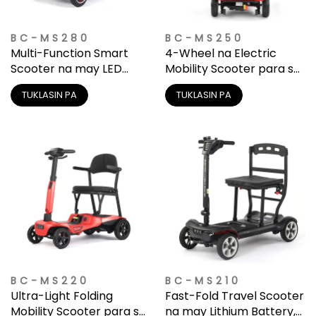
BC-MS280
BC-MS250
Multi-Function Smart
4-Wheel na Electric
Scooter na may LED
Mobility Scooter para sa
Lights at Storage Basket
Lahat ng Uri ng Terreno
TUKLASIN PA
TUKLASIN PA
(Maaaring I-customize)
BC-MS220
BC-MS210
Ultra-Light Folding
Fast-Fold Travel Scooter
Mobility Scooter para sa
na may Lithium Battery,