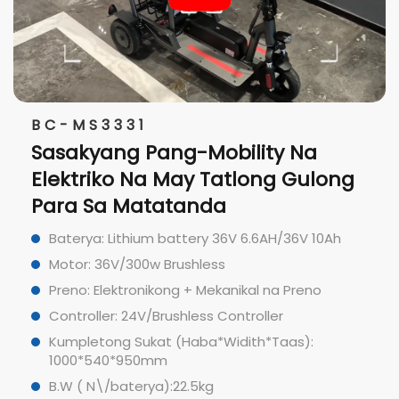
BC-MS310
obility Na
Magaan At Portable
Tatlong Gulong
Elektrikong Mobility 
da
May Lithium Battery
 36V 6.6AH/36V 10Ah
Baterya: Lithium battery 36V
ss
Motor: 36V/300w Brushless
ekanikal na Preno
Brake:Elektronikong + Mekani
 Controller
Controller: 24V/Brushless Con
*Widith*Taas):
Kumpletong Sukat (Haba*Wid
1030*550*830mm
Buwang Timbang (nang walan