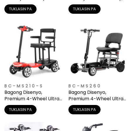
Compact Storage
Kasya sa Car Trunk
TUKLASIN PA
TUKLASIN PA
BC-MS210-S
BC-MS260
Bagong Disenyo,
Bagong Disenyo,
Premium 4-Wheel Ultra-
Premium 4-Wheel Ultra-
Light Mobility Scooter
Light Mobility Scooter
TUKLASIN PA
TUKLASIN PA
para sa Matatanda
para sa Matatanda