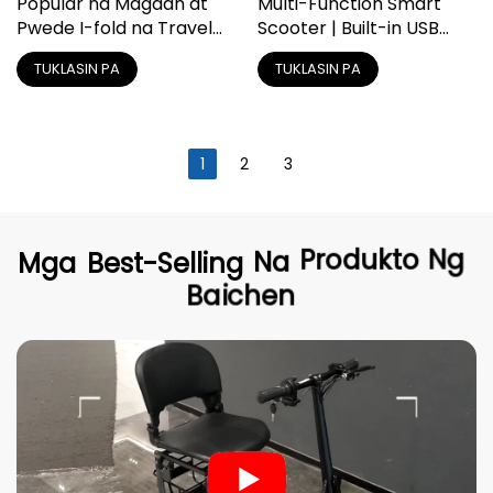
Popular na Magaan at
Multi-Function Smart
Pwede I-fold na Travel
Scooter | Built-in USB
Mobility Scooter
Port, LED Lights at
TUKLASIN PA
TUKLASIN PA
Storage Basket
1
2
3
Mga
Best-Selling
Na
Produkto
Ng
Baichen