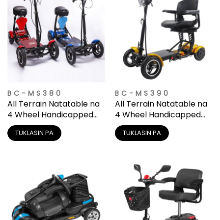
BC-MS380
BC-MS390
All Terrain Natatable na
All Terrain Natatable na
4 Wheel Handicapped
4 Wheel Handicapped
Scooter Para sa May
Scooter Para sa May
TUKLASIN PA
TUKLASIN PA
Kapansanan
Kapansanan