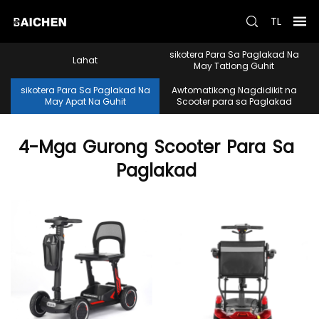
TL
sikotera Para Sa Paglakad Na
Lahat
May Tatlong Guhit
sikotera Para Sa Paglakad Na
Awtomatikong Nagdidikit na
May Apat Na Guhit
Scooter para sa Paglakad
4-Mga
Gurong
Scooter
Para
Sa
Paglakad