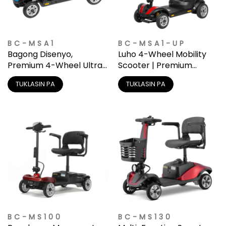
BC-MSA1
BC-MSA1-UP
Bagong Disenyo,
Luho 4-Wheel Mobility
Premium 4-Wheel Ultra-
Scooter | Premium
Light Mobility Scooter
Suspension
TUKLASIN PA
TUKLASIN PA
para sa Matatanda
BC-MS100
BC-MS130