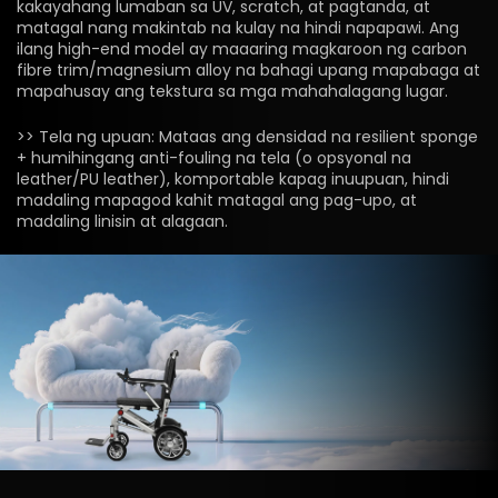
kakayahang lumaban sa UV, scratch, at pagtanda, at
matagal nang makintab na kulay na hindi napapawi. Ang
ilang high-end model ay maaaring magkaroon ng carbon
fibre trim/magnesium alloy na bahagi upang mapabaga at
mapahusay ang tekstura sa mga mahahalagang lugar.
>> Tela ng upuan: Mataas ang densidad na resilient sponge
+ humihingang anti-fouling na tela (o opsyonal na
leather/PU leather), komportable kapag inuupuan, hindi
madaling mapagod kahit matagal ang pag-upo, at
madaling linisin at alagaan.