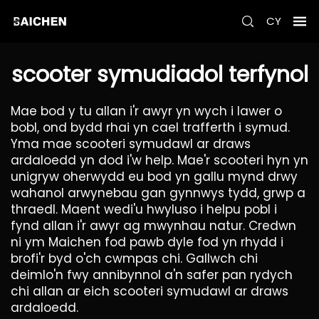
CY
scooter symudiadol terfynol
Mae bod y tu allan i'r awyr yn wych i lawer o
bobl, ond bydd rhai yn cael trafferth i symud.
Yma mae scooteri symudawl ar draws
ardaloedd yn dod i'w help. Mae'r scooteri hyn yn
unigryw oherwydd eu bod yn gallu mynd drwy
wahanol arwynebau gan gynnwys tydd, grwp a
thraedl. Maent wedi'u hwyluso i helpu pobl i
fynd allan i'r awyr ag mwynhau natur. Credwn
ni ym Maichen fod pawb dyle fod yn rhydd i
brofi'r byd o'ch cwmpas chi. Gallwch chi
deimlo'n fwy annibynnol a'n safer pan rydych
chi allan ar eich scooteri symudawl ar draws
ardaloedd.