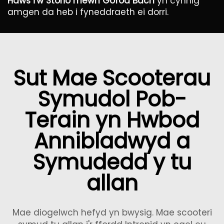
Haws i'w Storio mewn Gofod Bach
yn cynnig
amgen da heb i fyneddraeth ei dorri.
Sut Mae Scooterau
Symudol Pob-
Terain yn Hwbod
Annibladwyd a
Symudedd y tu
allan
Mae diogelwch hefyd yn bwysig. Mae scooteri