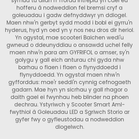
symud tu allan i'r ffordd Intrepid yn cael eu
hofferu â nodweddion fel bremsi cryf a
goleuadau i gadw defnyddwyr yn ddiogel.
Maen nhw'n gerbyt sydd modd i bobl ei gyrru'n
hyderus, hyd yn oed yn y nos neu dros dir heriol.
Yn ogystal, mae scooteri Baichen wedi'u
gwneud o ddeunyddiau o ansawdd uchel felly
maen nhw'n para am GYFRIFOL o amser, sy'n
golygu y gall eich anturau chi gyda nhw
barhau o flaen i flaen o flynyddoedd i
flynyddoedd. Yn ogystal maen nhw'n
gyfforddus: mae'r seddi'n cynnig cefnogaeth
gadarn. Mae hyn yn sicrhau y gall rhagor o
daith gael ei fwynhau heb blinder na phoen
dechrau. Ystyriwch y
Scooter Smart Aml-
fwythiol â Goleuadau LED a Sgriwch Storio
ar
gyfer fwy o gyfleustodau a nodweddion
diogelwch.