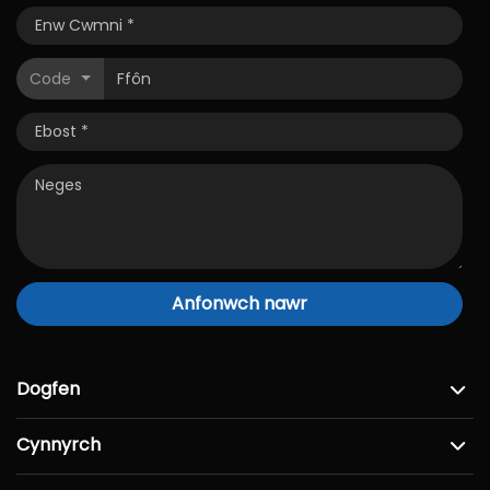
Code
Anfonwch nawr
Dogfen
Cynnyrch