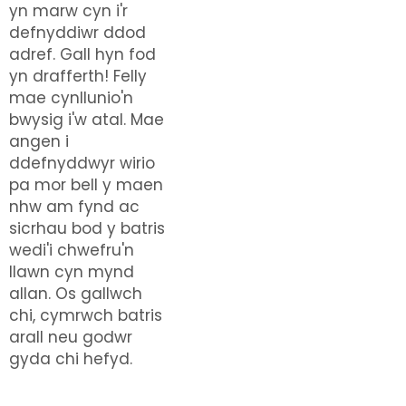
yn marw cyn i'r
defnyddiwr ddod
adref. Gall hyn fod
yn drafferth! Felly
mae cynllunio'n
bwysig i'w atal. Mae
angen i
ddefnyddwyr wirio
pa mor bell y maen
nhw am fynd ac
sicrhau bod y batris
wedi'i chwefru'n
llawn cyn mynd
allan. Os gallwch
chi, cymrwch batris
arall neu godwr
gyda chi hefyd.