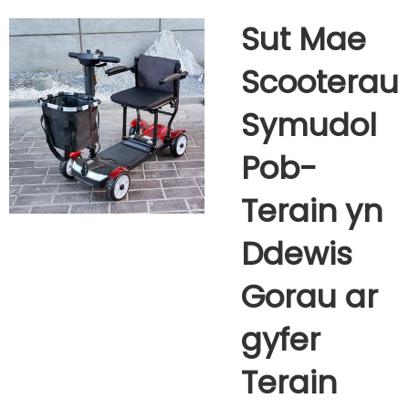
Sut Mae
Scooterau
Symudol
Pob-
Terain yn
Ddewis
Gorau ar
gyfer
Terain