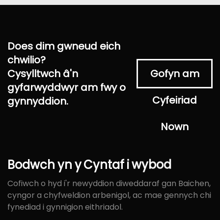
Does dim gwneud eich
chwilio?
Cysylltwch â'n
Gofyn am
gyfarwyddwyr am fwy o
Cyfeiriad
gynnyddion.
Nown
Bodwch
yn
y
Cyntaf
i
wybod
Cofiwch o hyd i'r newyddion diweddaraf gan Baichen,
cyngor a chyfweldion arbenigol, ac mae gennych chi
fynediad i gynnigion eithriadol.