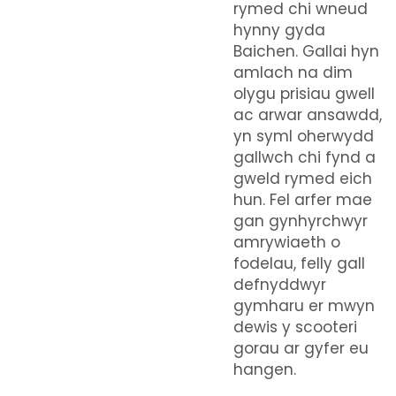
rymed chi wneud
hynny gyda
Baichen. Gallai hyn
amlach na dim
olygu prisiau gwell
ac arwar ansawdd,
yn syml oherwydd
gallwch chi fynd a
gweld rymed eich
hun. Fel arfer mae
gan gynhyrchwyr
amrywiaeth o
fodelau, felly gall
defnyddwyr
gymharu er mwyn
dewis y scooteri
gorau ar gyfer eu
hangen.