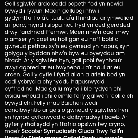
Gall sgiwtêr ardaloedd popeth fod yn newid
bywyd i rywun. Mae'n galluogi nhw i
gydymffurfio â'u teulu a'u ffrindiau ar ymweliad
â'r parc, mynd i siopa neu hyd yn oed gerdded
drwy farchnad ffermwr. Maen nhw'n cael mwy
o amser yn cael eu holi gan eu hoff bobl a
gwneud pethau sy'n eu gwneud yn hapus, sy'n
golygu y byddan nhw'n byw eu bywydau am
hirach. Ar y sgiwtêrs hyn, gall pobl fwynhau'r
awyr agored ar eu hwynebau a'r haul ar eu
croen. Gall y cyfle i fynd allan a arlein bod yn
codi ysbryd a chynyddu hapusrwydd
cyffredinol. Mae gallu mynd i ble rydych chi
eisiau wneud i chi deimlo fel y gallwch reoli eich
bywyd chi. Felly mae Baichen wedi
canolbwyntio ar geisio gwneud y sgiwtêrs hyn
yn hynod gyfarwydd a ddibynadwy i bawb. Ar
gyfer y rhai sydd yn ffafrio opsiwn fwy cryno,
mae'r
Scooter Symudiaeth Gludo Trwy Folli'n