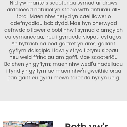
Nid yw mantais scooteriâu symud ar draws
ardaloedd naturiol yn stopio wrth anturau all-
forol. Maen nhw hefyd yn cael llawer o
ddefnyddiau bob dydd. Mae hyn oherwydd
defnyddio llawer o bobl nhw i symud o amgylch
eu cymunedau, neu i gyrraedd siopau cyfagos.
Yn hytrach na bod gartref yn aros, gallant
gyflym ddisgipio i lawr y stryd i brynu siopau
neu weld ffrindiau am goffi. Mae scooteriâu
Baichen yn gyflym; maen nhw wedi'u hadeiladu
i fynd yn gyflym ac maen nhw'n gweithio orau
pan gaiff eu gyrru mewn taroedd byr yn unig.