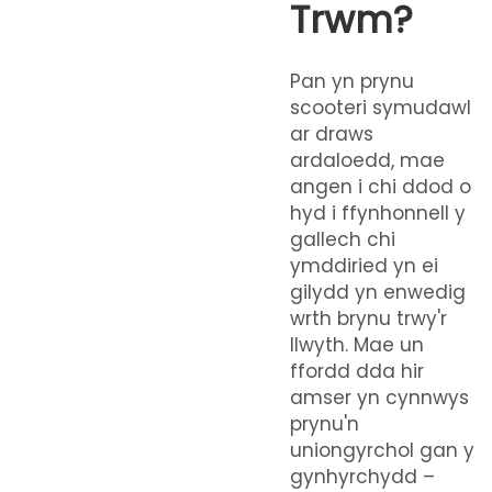
Trwm?
Pan yn prynu
scooteri symudawl
ar draws
ardaloedd, mae
angen i chi ddod o
hyd i ffynhonnell y
gallech chi
ymddiried yn ei
gilydd yn enwedig
wrth brynu trwy'r
llwyth. Mae un
ffordd dda hir
amser yn cynnwys
prynu'n
uniongyrchol gan y
gynhyrchydd –