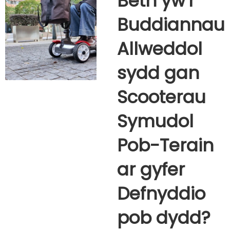
Beth yw'r
Buddiannau
Allweddol
sydd gan
Scooterau
Symudol
Pob-Terain
ar gyfer
Defnyddio
pob dydd?