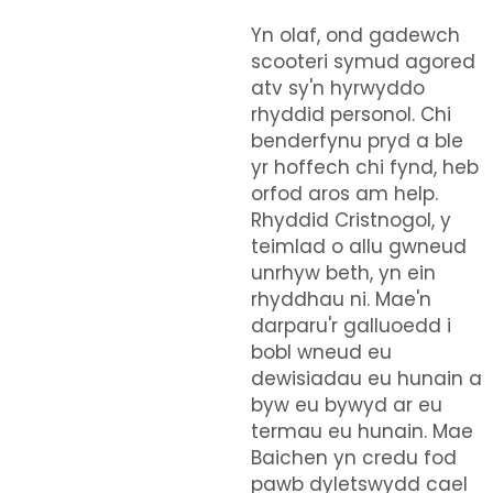
Yn olaf, ond gadewch
scooteri symud agored
atv sy'n hyrwyddo
rhyddid personol. Chi
benderfynu pryd a ble
yr hoffech chi fynd, heb
orfod aros am help.
Rhyddid Cristnogol, y
teimlad o allu gwneud
unrhyw beth, yn ein
rhyddhau ni. Mae'n
darparu'r galluoedd i
bobl wneud eu
dewisiadau eu hunain a
byw eu bywyd ar eu
termau eu hunain. Mae
Baichen yn credu fod
pawb dyletswydd cael