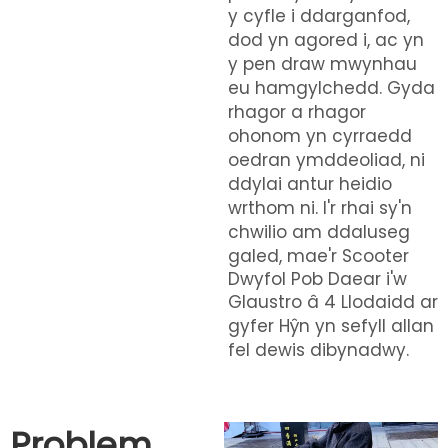
y cyfle i ddarganfod,
dod yn agored i, ac yn
y pen draw mwynhau
eu hamgylchedd. Gyda
rhagor a rhagor
ohonom yn cyrraedd
oedran ymddeoliad, ni
ddylai antur heidio
wrthom ni. I'r rhai sy'n
chwilio am ddaluseg
galed, mae'r
Scooter
Dwyfol Pob Daear i'w
Glaustro â 4 Llodaidd ar
gyfer Hŷn
yn sefyll allan
fel dewis dibynadwy.
Problem