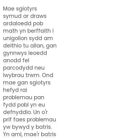
Mae sgiotyrs
symud ar draws
ardaloedd pob
math yn berffaith i
unigolion sydd am
deithio tu allan, gan
gynnwys leoedd
anodd fel
parcodydd neu
lwybrau trwm. Ond
mae gan sgiotyrs
hefyd rai
problemau pan
fydd pobl yn eu
defnyddio. Un o'r
prif faes problemau
yw bywyd y batris.
Yn aml, mae'r batris