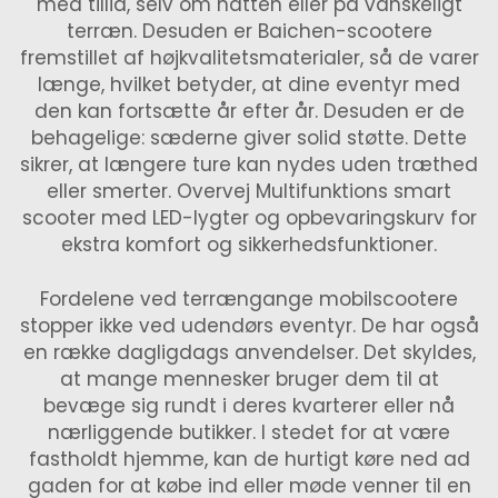
med tillid, selv om natten eller på vanskeligt
terræn. Desuden er Baichen-scootere
fremstillet af højkvalitetsmaterialer, så de varer
længe, hvilket betyder, at dine eventyr med
den kan fortsætte år efter år. Desuden er de
behagelige: sæderne giver solid støtte. Dette
sikrer, at længere ture kan nydes uden træthed
eller smerter. Overvej
Multifunktions smart
scooter med LED-lygter og opbevaringskurv
for
ekstra komfort og sikkerhedsfunktioner.
Fordelene ved terrængange mobilscootere
stopper ikke ved udendørs eventyr. De har også
en række dagligdags anvendelser. Det skyldes,
at mange mennesker bruger dem til at
bevæge sig rundt i deres kvarterer eller nå
nærliggende butikker. I stedet for at være
fastholdt hjemme, kan de hurtigt køre ned ad
gaden for at købe ind eller møde venner til en