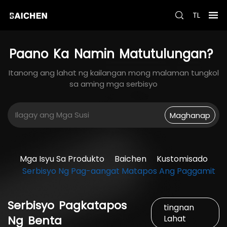
TL
Paano
Ka
Namin
Matutulungan?
Itanong ang lahat ng kailangan mong malaman tungkol
sa aming mga serbisyo
Maghanap
Mga Isyu Sa Produkto
Baichen
Kustomisado
Serbisyo Ng Pag-aangat Matapos Ang Paggamit
Serbisyo
Pagkatapos
tingnan
Ng
Benta
Lahat