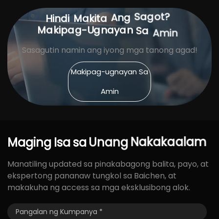
Sagot?
Ang
Hindi
Makita
Sa
Makipag-Ugnayan
Amin
Sasagutin namin ang iyong mga tanong agad!
Makipag-ugnayan Sa
Amin
Nakakaalam
Maging
Isa
sa
Unang
Manatiling updated sa pinakabagong balita, payo, at
ekspertong pananaw tungkol sa Baichen, at
makakuha ng access sa mga eksklusibong alok.