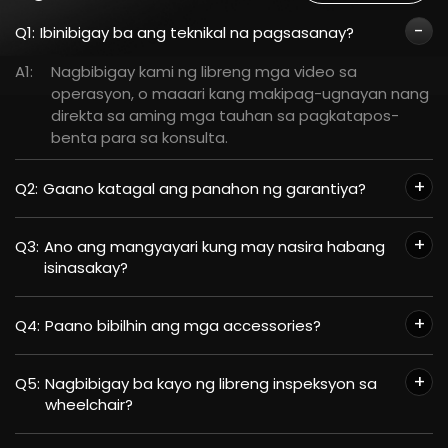
Q1:
Ibinibigay ba ang teknikal na pagsasanay?
A1:
Nagbibigay kami ng libreng mga video sa
operasyon, o maaari kang makipag-ugnayan nang
direkta sa aming mga tauhan sa pagkatapos-
benta para sa konsulta.
Q2:
Gaano katagal ang panahon ng garantiya?
Q3:
Ano ang mangyayari kung may nasira habang
isinasakay?
Q4:
Paano bibilhin ang mga accessories?
Q5:
Nagbibigay ba kayo ng libreng inspeksyon sa
wheelchair?