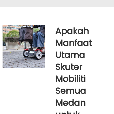
Apakah
Manfaat
Utama
Skuter
Mobiliti
Semua
Medan