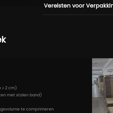
Vereisten voor Verpakki
ek
e ≥ 2 cm)
eken met stalen band)
ingsvolume te comprimeren