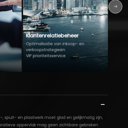
ntenrelatiebeheer
Opleiding & Onderst
malisatie van inkoop- en
oopstrategieën
Technische ondersteuning
rioriteitsservice
Analyse van markttrends
, spuit- en plaatwerk moet glad en gelijkmatig zijn,
coratieve oppervlak mag geen zichtbare gebreken