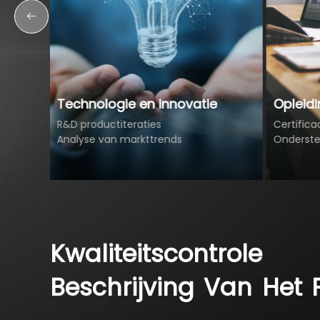
ologie en innovatie
Opleiding & Onderste
oductiteraties
Certificaat- en regelgevin
e van markttrends
Ondersteuning bij productlo
Kwaliteitscontrole
Beschrijving
Van
Het