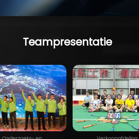
gemaakte oplossing
Teampresentatie
Onderzoeks- en
Verkoopafdeling