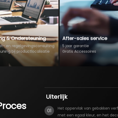
Kla
uning
After-sales service
Opti
gsconsulting
5 jaar garantie
verk
calisatie
Gratis Accessoires
VIP p
Uiterlijk
Proces
Het oppervlak van gebakken verf-
01
met een egaal kleur, en het de