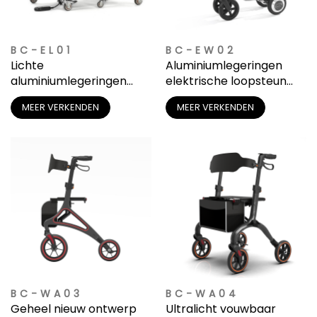
BC-EL01
BC-EW02
Lichte
Aluminiumlegeringen
aluminiumlegeringen
elektrische loopsteun
rolstoellift met hoge
voor dagelijks gebruik
MEER VERKENDEN
MEER VERKENDEN
draagkracht
BC-WA03
BC-WA04
Geheel nieuw ontwerp
Ultralicht vouwbaar