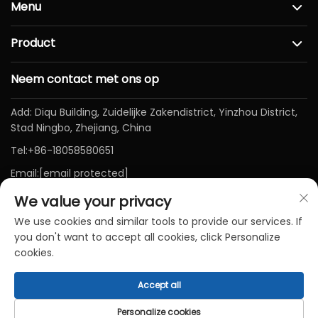
Menu
Product
Neem contact met ons op
Add: Diqu Building, Zuidelijke Zakendistrict, Yinzhou District,
Stad Ningbo, Zhejiang, China
Tel:
+86-18058580651
Email:
[email protected]
We value your privacy
We use cookies and similar tools to provide our services. If
you don't want to accept all cookies, click Personalize
cookies.
Accept all
Copyright © Ningbo Baichen medical Devices Co., LTD. Alle
rechten voorbehouden-
Privacybeleid
-
Blog
Personalize cookies