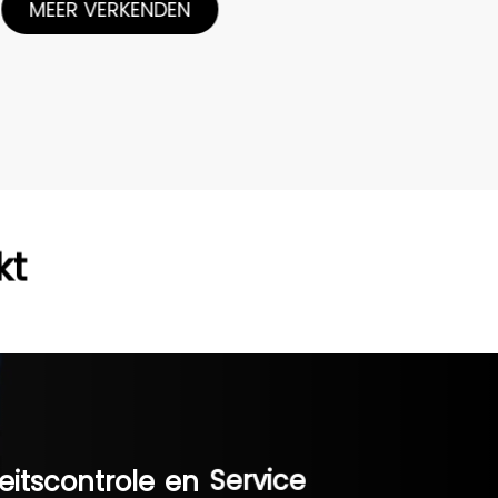
 VERKENDEN
kt
eitscontrole
en
Service