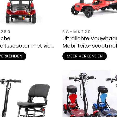
S250
BC-MS220
sche
Ultralichte Vouwbaa
teitsscooter met vier
Mobiliteits-scootmob
voor alle terreinen
voor Compacte Opb
VERKENDEN
MEER VERKENDEN
asbaar)