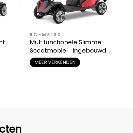
BC-MS130
ht
Multifunctionele Slimme
Scootmobiel | Ingebouwde
ers
USB-poort, LED-verlichting
MEER VERKENDEN
en Opbergmand
cten