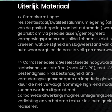
Uiterlijk
Materiaal
>> Framekern: Hoge-
resistentiestaal/kwaliteitsaluminiumlegering (af
van de positiebepaling van het automodel) wor
gebruikt om via precisielassen/geïntegreerd
vormgevingsproces een solide lichaamsskelet t
creëren, wat de stijfheid en slagweerstand van 
auto waarborgt, en de basis is veilig en onverwo
>> Carrosseriedelen: Geselecteerde hoogwaard
technische kunststoffen (zoals ABS, PP), met U
bestendigheid, krasbestendigheid, anti-
verouderingseigenschappen en langdurig glan
kleur die niet vervaagt. Sommige high-end mod
kunnen worden uitgerust met
carbonvezelafwerking/magnesiumlegeringsdel
verlichting en verbeterde textuur in sleutelgebi
realiseren.