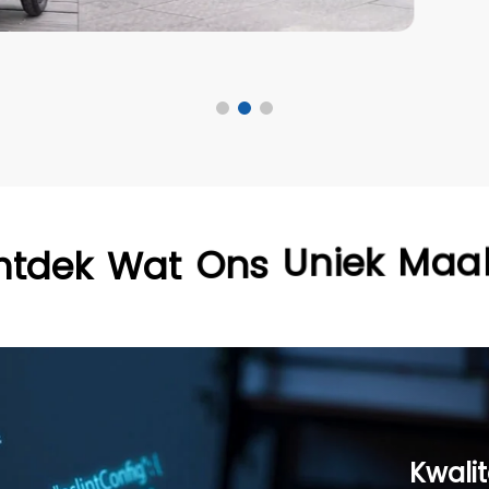
MEER
ntdek
Wat
Ons
Uniek
Maa
Kwalit