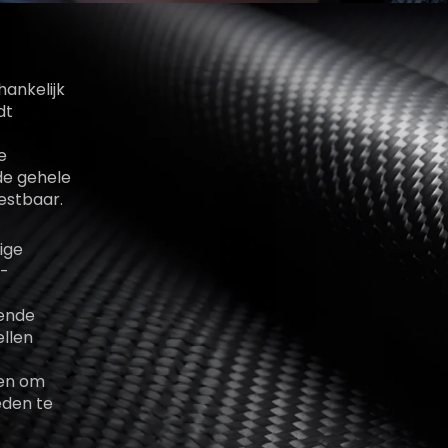
hankelijk
dt
e
de gehele
estbaar.
ige
V-
zende
ellen
en om
eden te