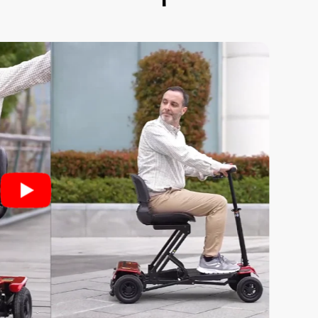
BC-M
Licht
Elekt
Lithiu
Accu:
Motor
Rem: 
Regela
Volle
Nettog