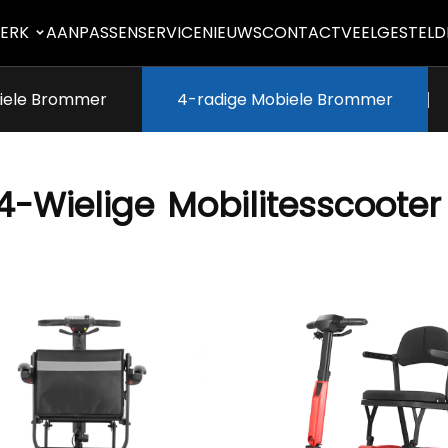
ERK
AANPASSEN
SERVICE
NIEUWS
CONTACT
VEELGESTELD
iele Brommer
4-radige Mobiele Brommer
4-Wielige
Mobilitesscooter