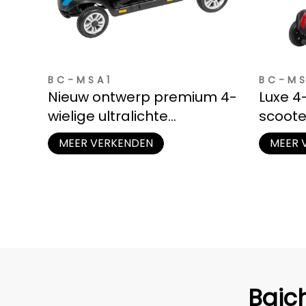
BC-MSA1
BC-MS
Nieuw ontwerp premium 4-
Luxe 4
wielige ultralichte
scoote
scootmobiel voor ouderen
ophan
MEER VERKENDEN
MEER 
Baic