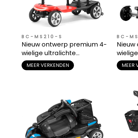
BC-MS210-S
BC-M
Nieuw ontwerp premium 4-
Nieuw 
wielige ultralichte
wielige
scootmobiel voor ouderen
scootm
MEER VERKENDEN
MEER 