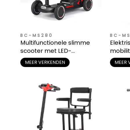
BC-MS280
BC-M
Multifunctionele slimme
Elektri
scooter met LED-
mobili
verlichting en
wielen 
MEER VERKENDEN
MEER 
opbergmand
(aanp