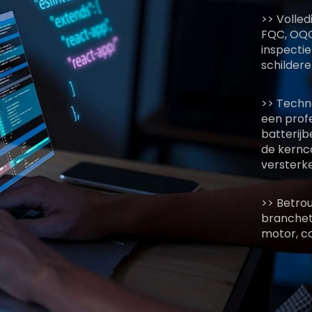
>> Volled
FQC, OQC
inspectie
schilder
>> Techn
een profe
batterijb
de kernc
versterk
>> Betrou
branchet
motor, co