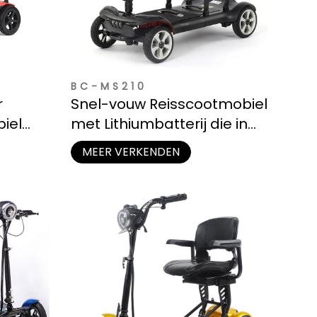
BC-MS210
r
Snel-vouw Reisscootmobiel
iel
met Lithiumbatterij die in
erging
Autokoffer Past
MEER VERKENDEN