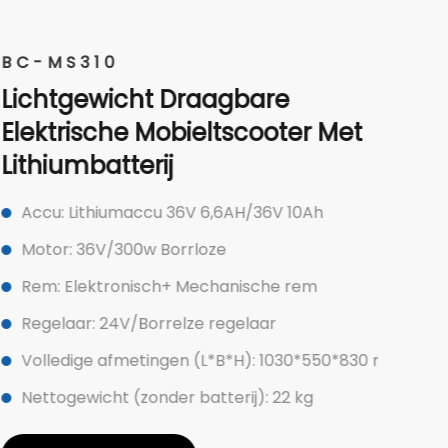
S310
gewicht Draagbare
rische Mobieltscooter Met
mbatterij
 Lithiumaccu 36V 6,6AH/36V 10Ah
: 36V/300w Borrloze
Elektronisch+ Mechanische rem
ar: 24V/Borrelze regelaar
dige afmetingen (L*B*H): 1030*550*830 mm
ewicht (zonder batterij): 22 kg