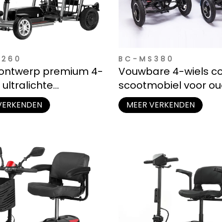
S260
BC-MS380
ontwerp premium 4-
Vouwbare 4-wiels c
 ultralichte
scootmobiel voor o
obiel voor ouderen
VERKENDEN
MEER VERKENDEN