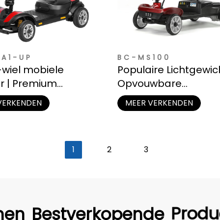
A1-UP
BC-MS100
-wiel mobiele
Populaire Lichtgewic
r | Premium
Opvouwbare
ging
Reismobiliteitsscoot
VERKENDEN
MEER VERKENDEN
1
2
3
hen
Bestverkopende
Produ