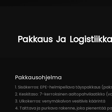
Pakkaus
Ja
Logistiikk
Pakkausohjelma
1. Sisäkerros: EPE-helmipellava täyspakkaus (pak
2. Keskitaso: 7-kerroksinen aaltopahvilaatikko (va
3. Ulkokerros: venymäkalvon vesitiivis käärintä
4. Taittava ja purkava rakenne, joka pienentää p