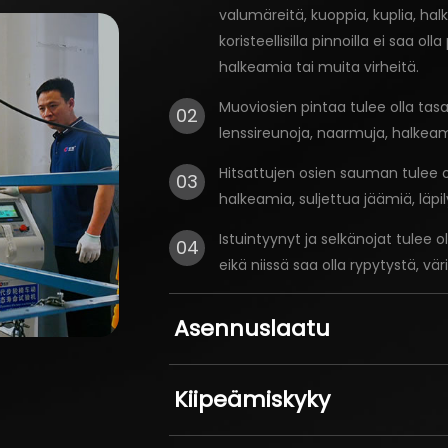
valumäreitä, kuoppia, kuplia, hal
koristeellisilla pinnoilla ei saa o
halkeamia tai muita virheitä.
Muoviosien pintaa tulee olla tasa
02
lenssireunoja, naarmuja, halkeam
Hitsattujen osien sauman tulee oll
03
halkeamia, suljettua jäämiä, läpi
Istuintyynyt ja selkänojat tulee o
04
eikä niissä saa olla rypytystä, v
Asennuslaatu
Kiipeämiskyky