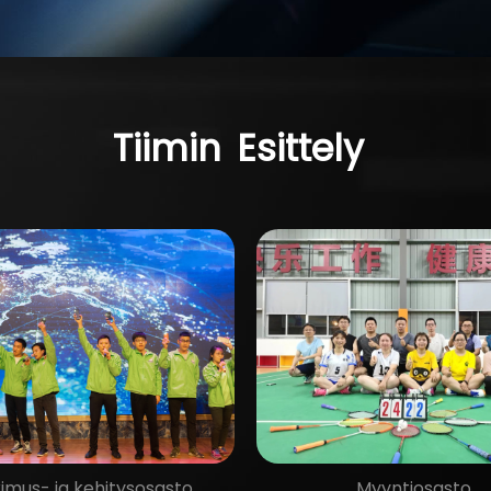
>> L3 vakavat onnettomuudet ≤ 72 tunnin
sisällä räätälöity ratkaisu
Tiimin
Esittely
imus- ja kehitysosasto
Myyntiosasto