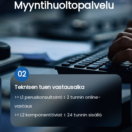
Myyntihuoltopalvelu
02
Teknisen tuen vastausaika
>> L1 peruskonsultointi ≤ 2 tunnin online-
vastaus
>> L2 komponenttiviat ≤ 24 tunnin sisällä
ilmainen varaosien vaihto