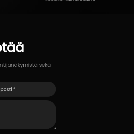
etää
untijanäkymistä sekä