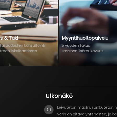
s & Tuki
Myyntihuoltopalvelu
attisäädösten konsultointi
5 vuoden takuu
teen lokalisaatiossa
Ilmainen lisämukavuus
Ulkonäkö
Leivutetun maalin, suihkutetun maa
01
värin on oltava yhtenäinen, ja kori