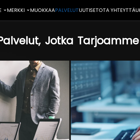
E
MERKKI
MUOKKAA
PALVELUT
UUTISET
OTA YHTEYTTÄ
U
Palvelut,
Jotka
Tarjoamme