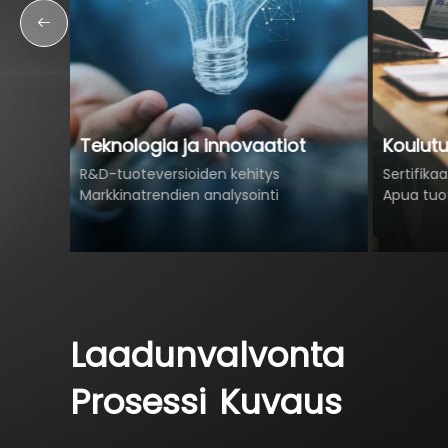
Teknologia ja innovaatiot
Koulutu
R&D-tuoteversioiden kehitys
Sertifika
Markkinatrendien analysointi
Apua tuot
Laadunvalvonta
Prosessi
Kuvaus