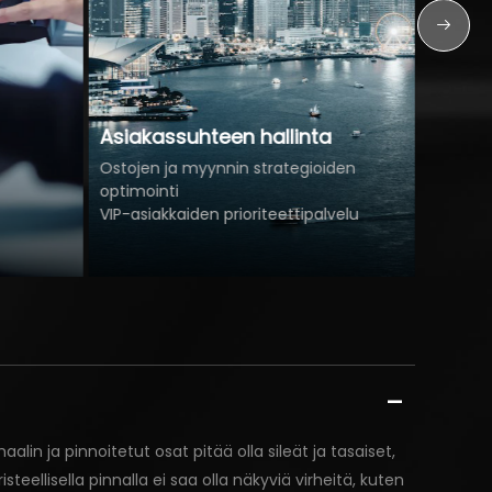
Asiakassuhteen hallinta
Koulut
Ostojen ja myynnin strategioiden
optimointi
Teknine
VIP-asiakkaiden prioriteettipalvelu
Markkin
lin ja pinnoitetut osat pitää olla sileät ja tasaiset,
steellisella pinnalla ei saa olla näkyviä virheitä, kuten