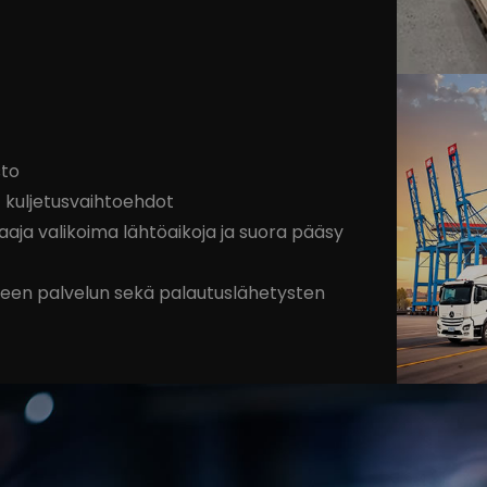
sto
t kuljetusvaihtoehdot
laaja valikoima lähtöaikoja ja suora pääsy
een palvelun sekä palautuslähetysten