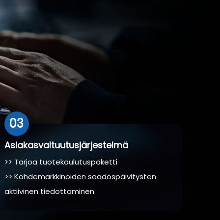
03
Asiakasvaltuutusjärjestelmä
>> Tarjoa tuotekoulutuspaketti
>> Kohdemarkkinoiden säädöspäivitysten
aktiivinen tiedottaminen