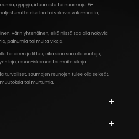
keamia, ryppyjä, irtoamista tai naarmuja. Ei-
lla paljastunutta alustaa tai vakavia valumäreitä,
inen, värin yhtenäinen, eikä niissä saa olla näkyviä
ia, painumia tai muita vikoja.
a tasainen ja litteä, eikä siinä saa olla vuotoja,
lyöntejä, reuna-iskemää tai muita vikoja.
lla turvalliset, saumojen reunojen tulee olla selkeät,
ärimuutoksia tai murtumia.