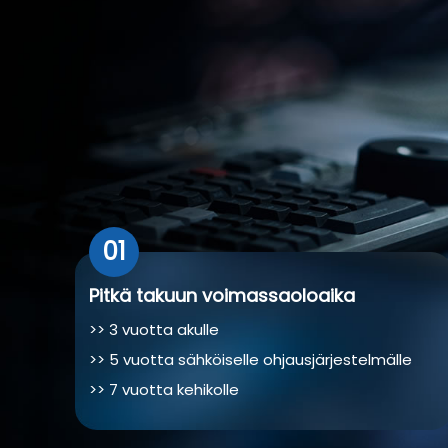
01
Pitkä takuun voimassaoloaika
>> 3 vuotta akulle
>> 5 vuotta sähköiselle ohjausjärjestelmälle
>> 7 vuotta kehikolle