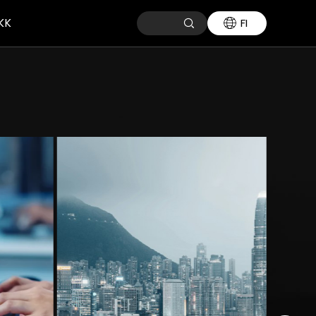
KK
FI