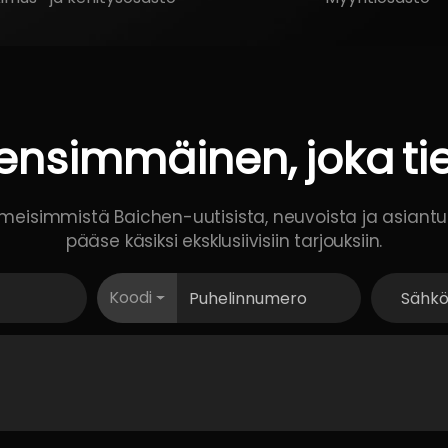
ensimmäinen,
joka
ti
iimeisimmistä Baichen-uutisista, neuvoista ja asiant
pääse käsiksi eksklusiivisiin tarjouksiin.
Koodi