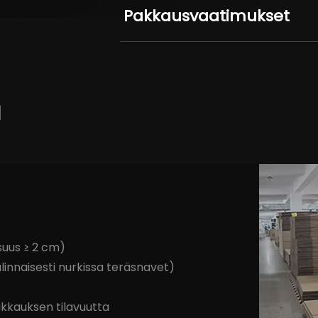
Pakkausvaatimukset
a
suus ≥ 2 cm)
linnaisesti nurkissa teräsnavet)
akkauksen tilavuutta