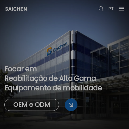
PT
Focar
em
Reabilitação
de
Alta
Gama
Equipamento
de
mobilidade
OEM e ODM