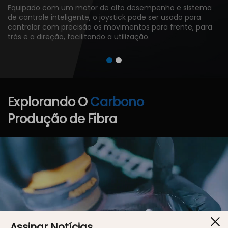
Equipado com um motor de alto desempenho e sistema
de controle inteligente, o joystick pode ser usado para
controlar com precisão os movimentos para frente, para
trás e a direção, facilitando a utilização.
Explorando
O
Carbono
Produção
de
Fibra
Assinar Notícias