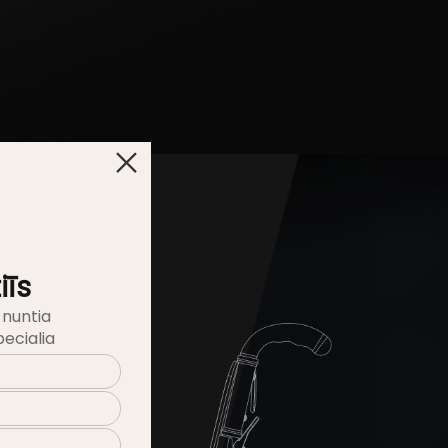
iīs
 nuntia
ecialia