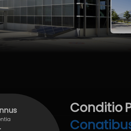
Conditio
nnus
entia
Conatibu
+