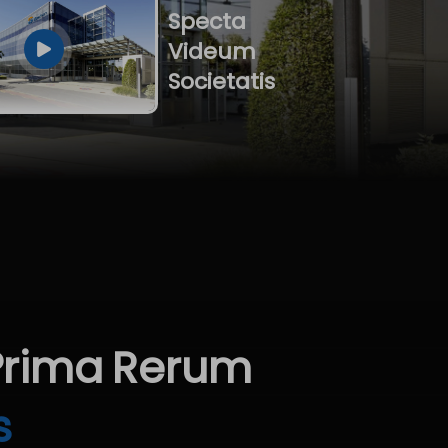
Specta
Videum
Societatis
Prima
Rerum
s