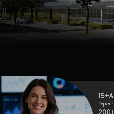
15
+A
Experi
200