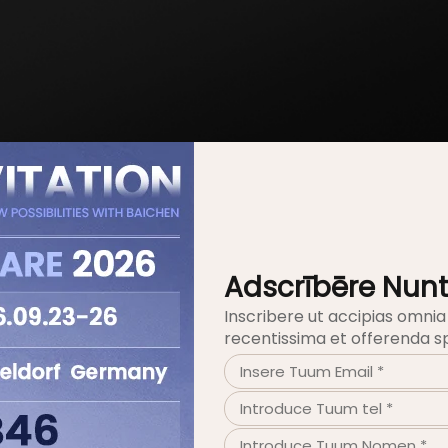
Frui
Itinere
Remisso
Adscrībēre Nunt
Inscribere ut accipias omnia
recentissima et offerenda sp