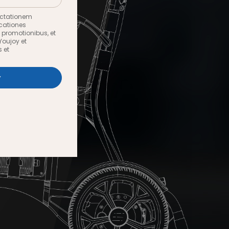
actationem
cationes
, promotionibus, et
Youjoy et
s et
w