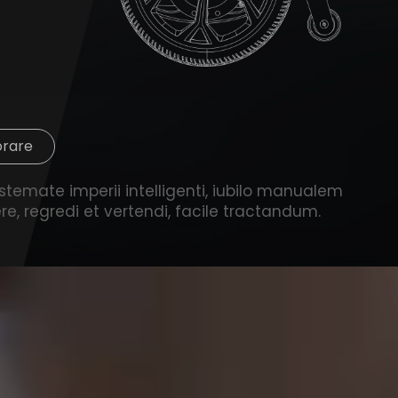
Sc
orare
stemate imperii intelligenti, iubilo manualem
, regredi et vertendi, facile tractandum.