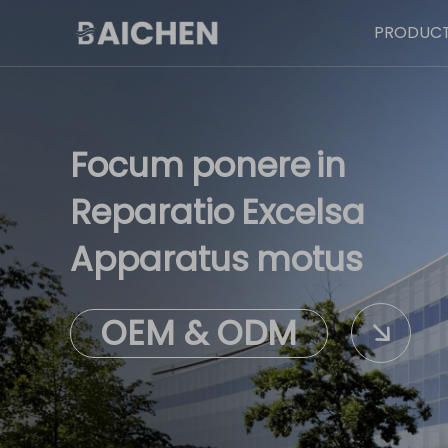
PRODUC
Focum
ponere
in
Reparatio
Excelsa
Apparatus
motus
OEM & ODM