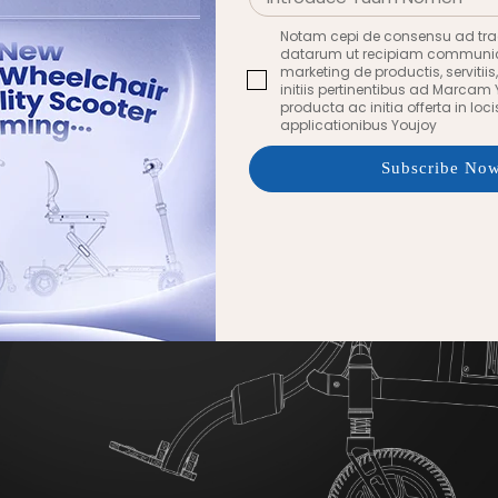
Notam cepi de consensu ad tr
datarum ut recipiam communi
marketing de productis, servitiis
initiis pertinentibus ad Marcam 
producta ac initia offerta in loci
applicationibus Youjoy
Subscribe No