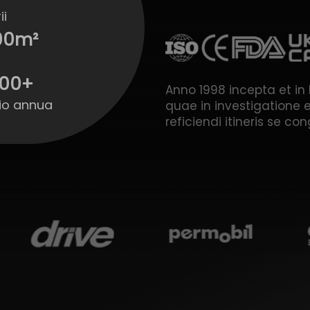
ii
00
m²
000
+
Anno 1998 incepta et in 
io annua
quae in investigatione
reficiendi itineris se con