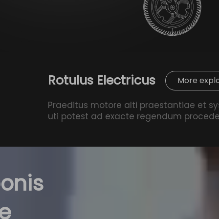
Rotulus Electricus
More expl
Praeditus motore alti praestantiae et sy
uti potest ad exacte regendum procedere
onis
ae