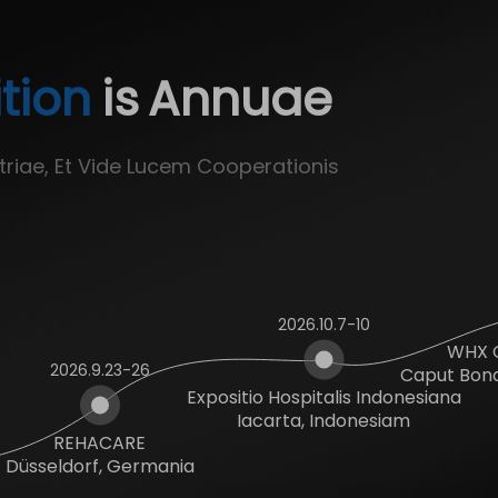
ition
is
Annuae
triae, Et Vide Lucem Cooperationis
2026.10.7-10
WHX C
2026.9.23-26
Caput Bonae
Expositio Hospitalis Indonesiana
Iacarta, Indonesiam
REHACARE
Düsseldorf, Germania