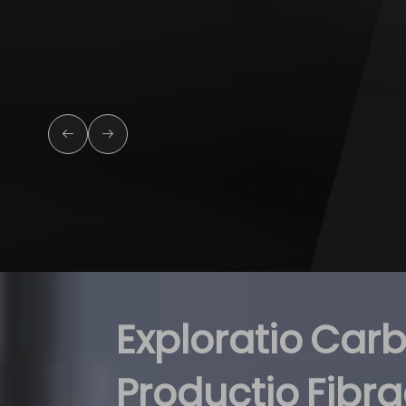
Exploratio
Carb
Productio
Fibr