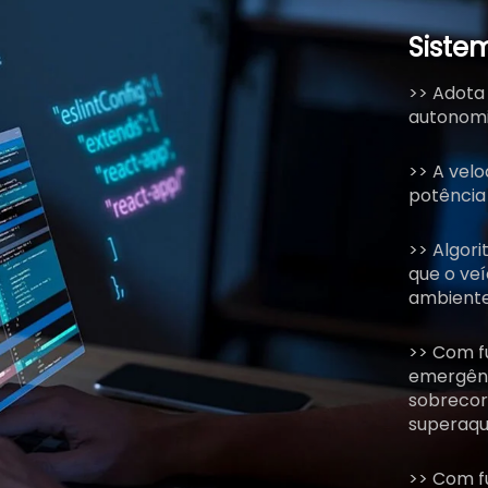
Siste
>> Adota 
autonomi
>> A velo
potência 
>> Algor
que o veí
ambiente,
>> Com f
emergênc
sobrecor
superaqu
>> Com fu