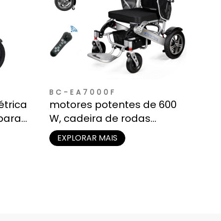
BC-EA7000F
étrica
motores potentes de 600
 para
W, cadeira de rodas
motorizada leve
EXPLORAR MAIS