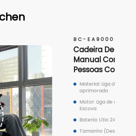
ichen
A9000MR
ra De Rodas Elétrica
l Com Encosto Alto Para
as Com Deficiência
al: Liga de magnésio e alumínio
orada
: Liga de alumínio melhorada 300W*2
a
a: Lítio 24V 13Ah
ho (Desdobrado): 110*63*96cm