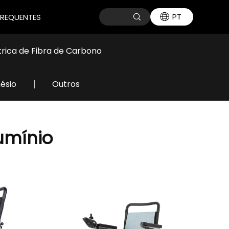
PT
FREQUENTES
trica de Fibra de Carbono
ésio
Outros
umínio