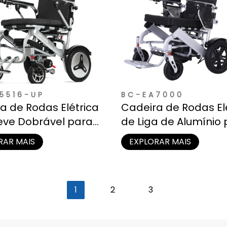
5516-UP
BC-EA7000
a de Rodas Elétrica
Cadeira de Rodas El
Leve Dobrável para
de Liga de Alumínio
s
Todo Terreno
RAR MAIS
EXPLORAR MAIS
1
2
3