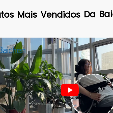
tos
Mais
Vendidos
Da
Ba
BC-E
Cadei
Manua
Pesso
Materi
aprim
Motor
Escov
Bateri
Taman