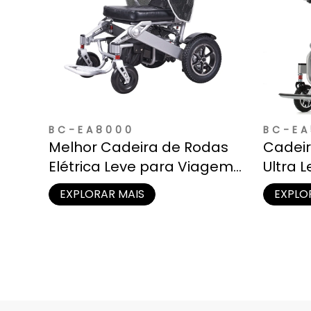
BC-EA8000
BC-EA
Melhor Cadeira de Rodas
Cadeir
Elétrica Leve para Viagem |
Ultra 
Abaixo de 50 lbs
Adulto
EXPLORAR MAIS
EXPLO