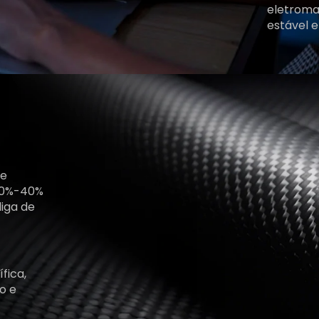
eletroma
estável 
de
20%-40%
liga de
fica,
o e