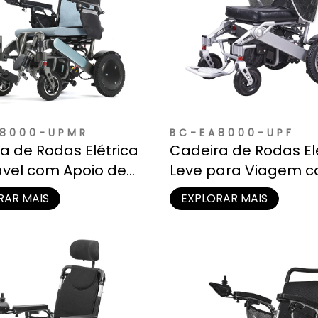
8000-UPMR
BC-EA8000-UPF
a de Rodas Elétrica
Cadeira de Rodas El
ável com Apoio de
Leve para Viagem 
 Elevatório | para
Bateria de Lítio Rem
RAR MAIS
EXPLORAR MAIS
os Domiciliares