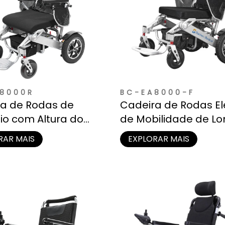
8000R
BC-EA8000-F
a de Rodas de
Cadeira de Rodas El
io com Altura do
de Mobilidade de L
o e Encosto de
Alcance
RAR MAIS
EXPLORAR MAIS
 Ajustáveis