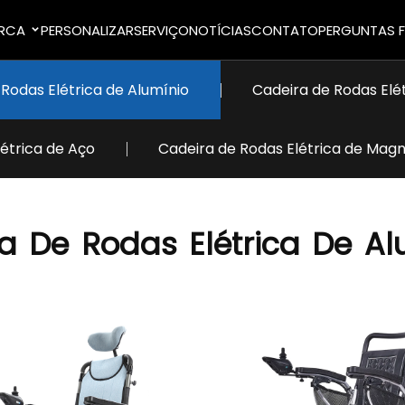
RCA
PERSONALIZAR
SERVIÇO
NOTÍCIAS
CONTATO
PERGUNTAS 
Rodas Elétrica de Alumínio
Cadeira de Rodas Elé
étrica de Aço
Cadeira de Rodas Elétrica de Magn
a
De
Rodas
Elétrica
De
Al