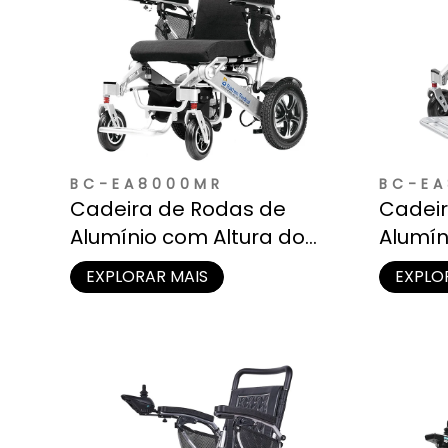
BC-EA8000MR
BC-EA
Cadeira de Rodas de
Cadeir
Alumínio com Altura do
Alumín
Assento e Encosto de
Assent
EXPLORAR MAIS
EXPLO
Cabeça Ajustáveis
Cabeça