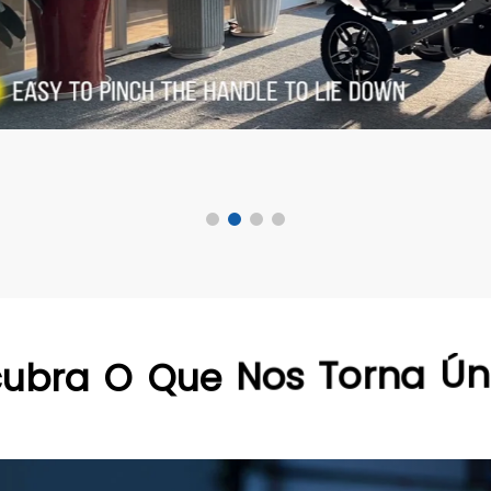
Taman
P.V (s
EXPL
cubra
O
Que
Nos
Torna
Ún