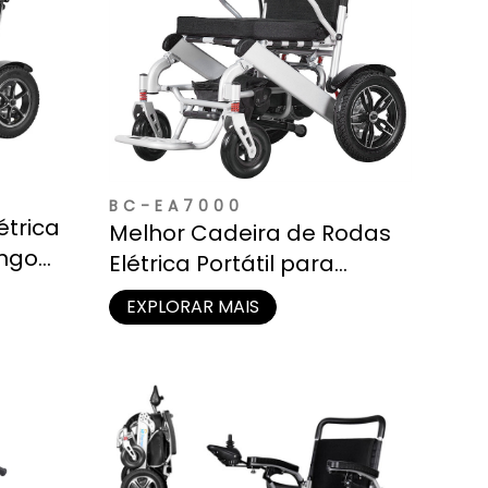
BC-EA7000
étrica
Melhor Cadeira de Rodas
ongo
Elétrica Portátil para
Adultos e Idosos
EXPLORAR MAIS