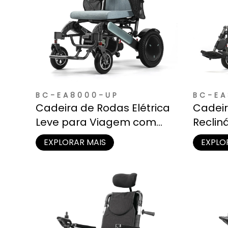
BC-EA8000-UP
BC-EA
Cadeira de Rodas Elétrica
Cadeir
Leve para Viagem com
Reclin
Bateria de Lítio Removível
Pernas
EXPLORAR MAIS
EXPLO
Cuidad