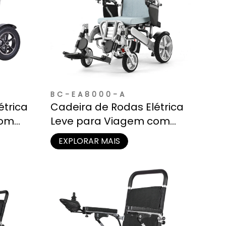
BC-EA8000-A
étrica
Cadeira de Rodas Elétrica
com
Leve para Viagem com
ovível
Apoio de Pernas Elevatório
EXPLORAR MAIS