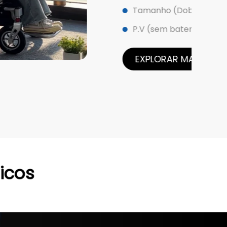
ho (Dobrado): 63*37*75cm
em bateria): 28KG
ORAR MAIS
icos