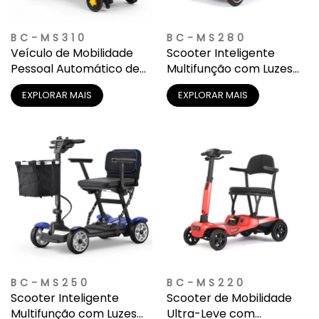
BC-MS310
BC-MS280
Veículo de Mobilidade
Scooter Inteligente
Pessoal Automático de
Multifunção com Luzes
Dobragem para Todos
LED e Cesta de
EXPLORAR MAIS
EXPLORAR MAIS
os Terrenos para Adultos
Armazenamento
BC-MS250
BC-MS220
Scooter Inteligente
Scooter de Mobilidade
Multifunção com Luzes
Ultra-Leve com