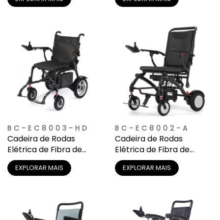
Viagem
BC-EC8003-HD
BC-EC8002-A
Cadeira de Rodas
Cadeira de Rodas
Elétrica de Fibra de
Elétrica de Fibra de
Carbono Luxuosa e Leve
Carbono Luxuosa e Leve
EXPLORAR MAIS
EXPLORAR MAIS
com Bateria de Lítio
com Bateria de Lítio