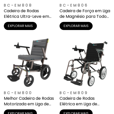
BC-EM808
BC-EM806
Cadeira de Rodas
Cadeira de Força em Liga
Elétrica Ultra-Leve em
de Magnésio para Todos
Liga de Magnésio
os Terrenos | Estrutura
EXPLORAR MAIS
EXPLORAR MAIS
Resistente à Corrosão
para Aventuras ao Ar
Livre
BC-EM800
BC-EM809
Melhor Cadeira de Rodas
Cadeira de Rodas
Motorizada em Liga de
Elétrica em Liga de
Magnésio para Idosos
Magnésio Mais Leve para
EXPLORAR MAIS
EXPLORAR MAIS