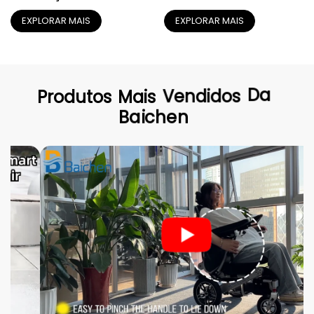
LED e Cesta de
Dobragem Compacta
EXPLORAR MAIS
EXPLORAR MAIS
Armazenamento
para Armazenamento
Produtos
Mais
Vendidos
Da
Baichen