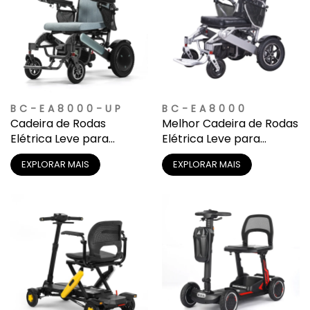
BC-EA8000-UP
BC-EA8000
Cadeira de Rodas
Melhor Cadeira de Rodas
Elétrica Leve para
Elétrica Leve para
Viagem com Bateria de
Viagem | Abaixo de 50
EXPLORAR MAIS
EXPLORAR MAIS
Lítio Removível
lbs