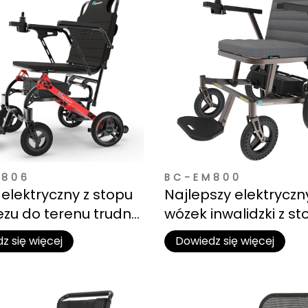
M806
BC-EM800
elektryczny z stopu
Najlepszy elektryczn
u do terenu trudno
wózek inwalidzki z st
nego | Odporna na
magnezu dla senior
z się więcej
Dowiedz się więcej
ę rama dla przygód
eżym powietrzu