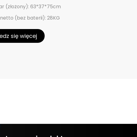
ar (złożony): 63*37*75cm
etto (bez baterii): 28KG
edz się więcej