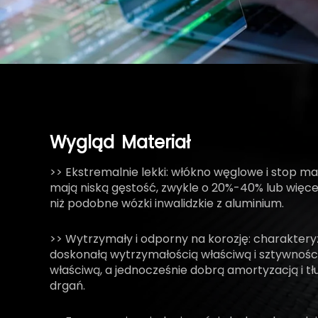
Wygląd
Materiał
>> Ekstremalnie lekki: włókno węglowe i stop m
mają niską gęstość, zwykle o 20%-40% lub więcej
niż podobne wózki inwalidzkie z aluminium.
>> Wytrzymały i odporny na korozję: charakteryz
doskonałą wytrzymałością właściwą i sztywnośc
właściwą, a jednocześnie dobrą amortyzacją i t
drgań.