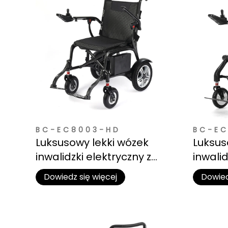
BC-EC8003-HD
BC-EC
Luksusowy lekki wózek
Luksus
inwalidzki elektryczny z
inwalid
włókna węglowego i
włókna
Dowiedz się więcej
Dowied
baterią litową
bateri