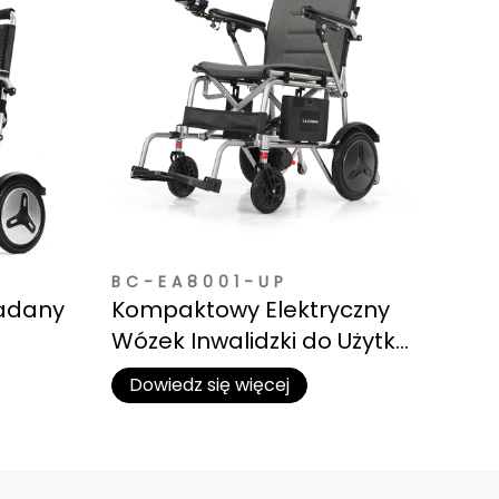
BC-EA8001-UP
ładany
Kompaktowy Elektryczny
Wózek Inwalidzki do Użytku
słych
Wewnętrznego i
Dowiedz się więcej
Zewnętrznego