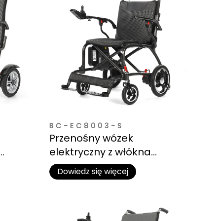
BC-EC8003-S
Przenośny wózek
elektryczny z włókna
um
węglowego do samochodu
Dowiedz się więcej
we
i samolotu | Bateria litowa