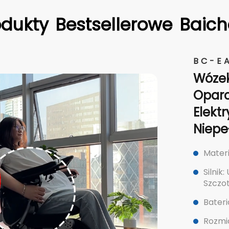
odukty
Bestsellerowe
Baich
BC-E
Wózek
Oparc
Elektr
Niep
Materi
Silnik
Szczo
Bateri
Rozmi