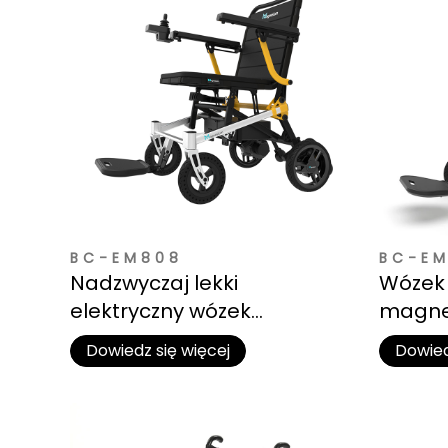
BC-EM808
BC-E
Nadzwyczaj lekki
Wózek 
elektryczny wózek
magnez
inwalidzki z stopu magnezu
dostęp
Dowiedz się więcej
Dowied
korozj
na świ