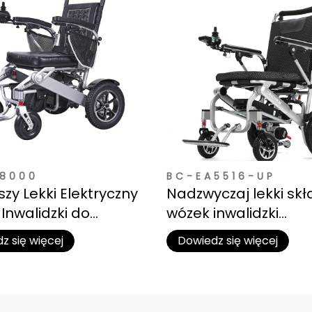
8000
BC-EA5516-UP
zy Lekki Elektryczny
Nadzwyczaj lekki sk
Inwalidzki do
wózek inwalidzki
 | Poniżej 50 lbs
elektryczny dla doro
z się więcej
Dowiedz się więcej