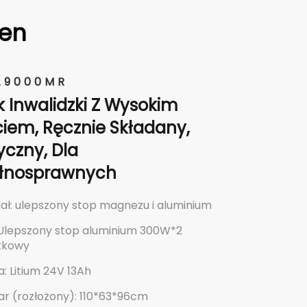
en
A9000MR
 Inwalidzki Z Wysokim
iem, Ręcznie Składany,
yczny, Dla
ełnosprawnych
ał: ulepszony stop magnezu i aluminium
: Ulepszony stop aluminium 300W*2
tkowy
a: Litium 24V 13Ah
ar (rozłożony): 110*63*96cm