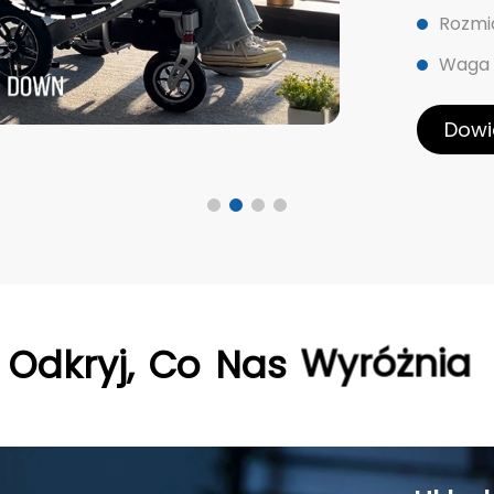
Rozmi
Waga n
Dowi
Odkryj,
Co
Nas
Wyróżnia