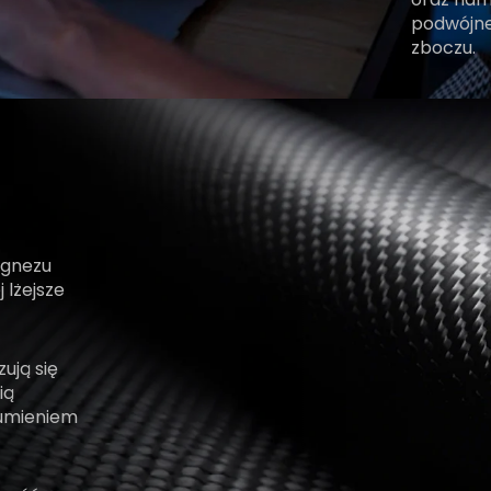
podwójne
zboczu.
agnezu
 lżejsze
ują się
ią
łumieniem