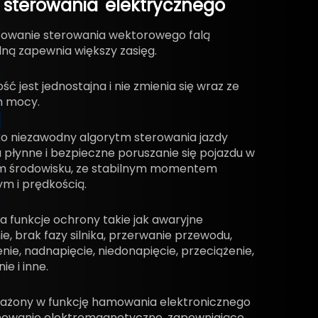
sterowania
elektrycznego
sowanie sterowania wektorowego falą
lną zapewnia większy zasięg.
ść jest jednostajna i nie zmienia się wraz ze
m mocy.
o niezawodny algorytm sterowania jazdy
płynne i bezpieczne poruszanie się pojazdu w
 środowisku, ze stabilnym momentem
m i prędkością.
a funkcje ochrony takie jak awaryjne
e, brak fazy silnika, przerwanie przewodu,
nie, nadnapięcie, niedonapięcie, przeciążenie,
ie i inne.
ażony w funkcję hamowania elektronicznego
owanie elektromagnetyczne, zapewniające