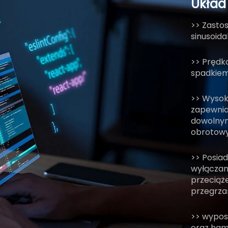
Układ
>> Zasto
sinusoida
>> Prędko
spadkie
>> Wysok
zapewnia 
dowolnym
obrotowy
>> Posiad
wyłączani
przeciąże
przegrzan
>> wypos
oraz ham