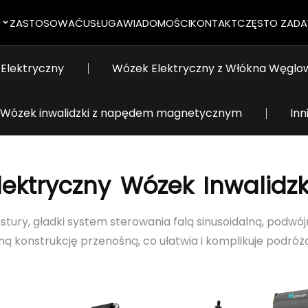
ZASTOSOWAĆ
USŁUGA
WIADOMOŚCI
KONTAKT
CZĘSTO ZADA
Elektryczny
Wózek Elektryczny z Włókna Węgl
Wózek inwalidzki z napędem magnetycznym
Inn
lektryczny
Wózek
Inwalidzk
ry, gładki system sterowania falą sinusoidalną, podwó
ną konstrukcję przenośną, co ułatwia i komplikuje podróż