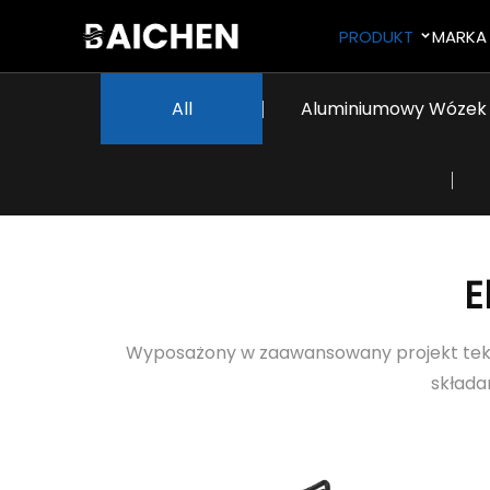
PRODUKT
MARKA
Wszystkie
Aluminiumowy Wózek 
E
Wyposażony w zaawansowany projekt tekstu
składa