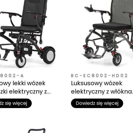
8002-A
BC-EC8002-HD02
owy lekki wózek
Luksusowy wózek
zki elektryczny z
elektryczny z włókna
 węglowego i
węglowego | Premi
z się więcej
Dowiedz się więcej
ą litową
ergonomia i obroto
siedzisko