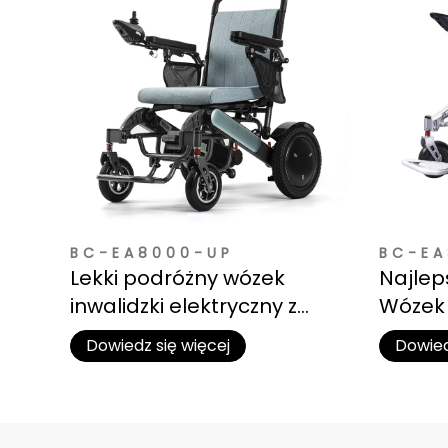
BC-EA8000-UP
BC-EA
Lekki podróżny wózek
Najleps
inwalidzki elektryczny z
Wózek 
demontowalnym
Podróży
Dowiedz się więcej
Dowied
akumulatorem litowym