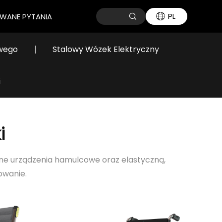
PL
WANE PYTANIA
owego
Stalowy Wózek Elektryczny
i
i
jne urządzenia hamulcowe oraz elastyczną,
owanie.