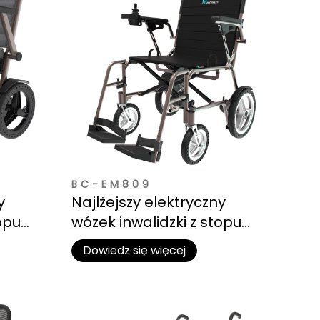
BC-EM809
y
Najlżejszy elektryczny
opu
wózek inwalidzki z stopu
ów
magnezu do podróży
Dowiedz się więcej