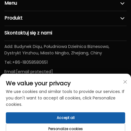
Menu
Produkt
Skontaktuj się z nami
Add: Budynek Diqu, Południowa Dzielnica Biznesowa,
Dystrykt Yinzhou, Miasto Ningbo, Zhejiang, Chiny
Tel.:
+86-18058580651
Email:
[email protected]
We value your privacy
We use cookies and similar tools to provide our services. If
you don't want to accept all cookies, click Personalize
cookies.
Accept all
Prawa autorskie © Ningbo Baichen Medical Devices Co., LTD.
Wszelkie prawa zastrzeżone-
Polityka prywatności
-
Blog
Personalize cookies