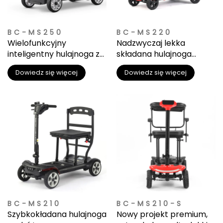
BC-MS250
BC-MS220
Wielofunkcyjny
Nadzwyczaj lekka
inteligentny hulajnoga z
składana hulajnoga
diodami LED i koszykiem
ułatwiająca kompaktowe
Dowiedz się więcej
Dowiedz się więcej
na przechowywanie
przechowywanie
BC-MS210
BC-MS210-S
Szybkokładana hulajnoga
Nowy projekt premium,