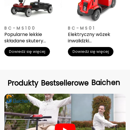
BC-MS100
BC-MS01
Popularne lekkie
Elektryczny wózek
składane skutery
inwalidzki
podróżne do mobilności
długozasięgowy
Dowiedz się więcej
Dowiedz się więcej
terenowy dużej
wytrzymałości
Produkty
Bestsellerowe
Baichen