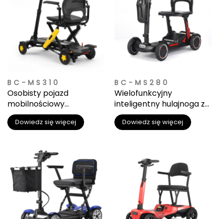
BC-MS310
BC-MS280
Osobisty pojazd
Wielofunkcyjny
mobilnościowy
inteligentny hulajnoga z
automatycznie składany,
diodami LED i koszykiem
Dowiedz się więcej
Dowiedz się więcej
przeznaczony do terenu
na przechowywanie
trudnego, dla dorosłych