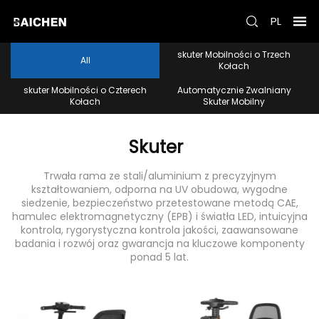
PL
skuter Mobilności o Trzech
Wszystkie
Kołach
skuter Mobilności o Czterech
Automatycznie Zwalniany
Kołach
Skuter Mobilny
Skuter
Trwała rama ze stali/aluminium z precyzyjnym
kształtowaniem, odporna na UV obudowa, wygodne
siedzenie, bezpieczeństwo przetestowane metodą CAE,
hamulec elektromagnetyczny (EPB) i światła LED, intuicyjna
kontrola, rygorystyczna kontrola jakości, zaawansowane
badania i rozwój oraz gwarancja na kluczowe komponenty
ponad 5 lat.