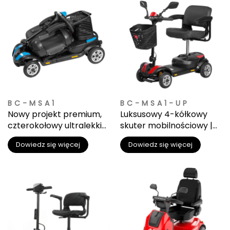
BC-MSA1
BC-MSA1-UP
Nowy projekt premium,
Luksusowy 4-kółkowy
czterokołowy ultralekki
skuter mobilnościowy |
wózek inwalidzki dla osób
Premium zawieszenie
Dowiedz się więcej
Dowiedz się więcej
starszych