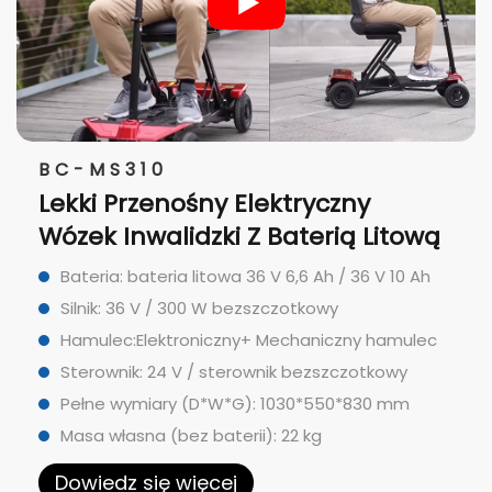
BC-MS310
Lekki Przenośny Elektryczny
Wózek Inwalidzki Z Baterią Litową
Bateria: bateria litowa 36 V 6,6 Ah / 36 V 10 Ah
Silnik: 36 V / 300 W bezszczotkowy
Hamulec:Elektroniczny+ Mechaniczny hamulec
Sterownik: 24 V / sterownik bezszczotkowy
Pełne wymiary (D*W*G): 1030*550*830 mm
Masa własna (bez baterii): 22 kg
Dowiedz się więcej