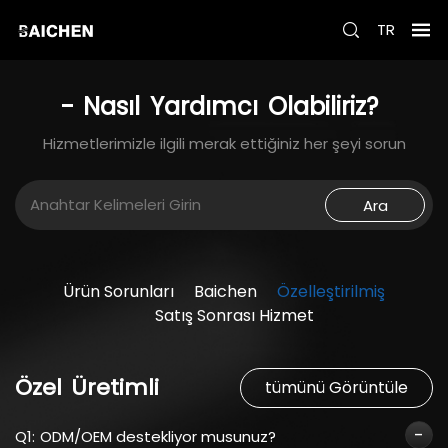
TR
-
Nasıl
Yardımcı
Olabiliriz?
Hizmetlerimizle ilgili merak ettiğiniz her şeyi sorun
Ara
Ürün Sorunları
Baichen
Özelleştirilmiş
Satış Sonrası Hizmet
Özel
Üretimli
tümünü Görüntüle
Q1:
ODM/OEM destekliyor musunuz?