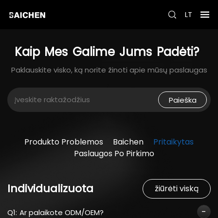
LT
Kaip
Mes
Galime
Jums
Padėti?
Paklauskite visko, ką norite žinoti apie mūsų paslaugas
Paieška
Produkto Problemos
Baichen
Pritaikytas
Paslaugos Po Pirkimo
Individualizuota
žiūrėti viską
Q1:
Ar palaikote ODM/OEM?