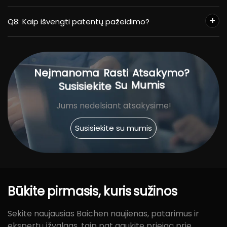
Q8:
Kaip išvengti patentų pažeidimo?
Neįmanoma
Rasti
Atsakymo?
Mumis
Su
Susisiekite
Jums nedelsiant atsakysime!
Susisiekite su mumis
Būkite
pirmasis,
kuris
sužinos
Sekite naujausias Baichen naujienas, patarimus ir
ekspertų įžvalgas, taip pat gaukite prieigą prie