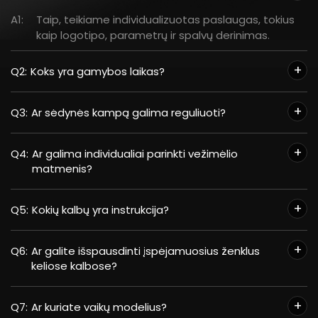
A1:
Taip, teikiame individualizuotas paslaugas, tokius
kaip logotipo, parametrų ir spalvų derinimas.
Q2:
Koks yra gamybos laikas?
Q3:
Ar sėdynės kampą galima reguliuoti?
Q4:
Ar galima individualiai parinkti vežimėlio
matmenis?
Q5:
Kokių kalbų yra instrukcija?
Q6:
Ar galite išspausdinti įspėjamuosius ženklus
keliose kalbose?
Q7:
Ar kuriate vaikų modelius?