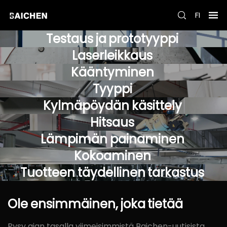
FI
Testaus
ja
prototyyppi
Laserleikkaus
Kääntyminen
Tyyppi
Kylmäpöydän
käsittely
Hitsaus
Lämpimän
painaminen
Kokoaminen
Tuotteen
täydellinen
tarkastus
Ole
ensimmäinen,
joka
tietää
Pysy ajan tasalla viimeisimmistä Baichen-uutisista,