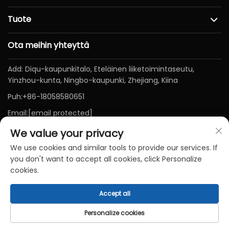
Tuote
Ota meihin yhteyttä
Add: Diqu-kaupunkitalo, Eteläinen liiketoimintaseutu,
Yinzhou-kunta, Ningbo-kaupunki, Zhejiang, Kiina
Puh:
+86-18058580651
Email:
[email protected]
We value your privacy
We use cookies and similar tools to provide our services. If
you don't want to accept all cookies, click Personalize
cookies.
Accept all
Copyright © Ningbo Baichen medical Devices Co., LTD.
Kaikki oikeudet pidätetään-
Tietosuojakäytäntö
-
BLOGI
Personalize cookies