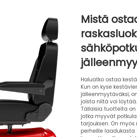
Mistä ostaa
raskasluo
sähköpotku
jälleenmyy
Haluatko ostaa kestä
Kun on kyse kestävie
jälleenmyytäväksi, o
joista niitä voi löytää
Tällaisia tuotteita on
jotka myyvät potkula
tarjouksen. On myös 
perheille laadukasta