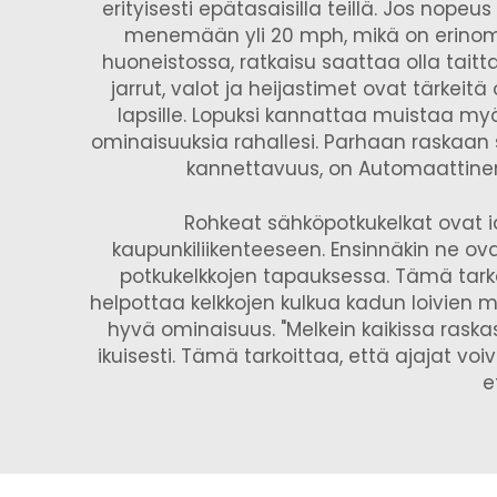
erityisesti epätasaisilla teillä. Jos nope
menemään yli 20 mph, mikä on erinoma
huoneistossa, ratkaisu saattaa olla taitta
jarrut, valot ja heijastimet ovat tärkeitä
lapsille. Lopuksi kannattaa muistaa myö
ominaisuuksia rahallesi. Parhaan raskaan 
kannettavuus, on
Automaattinen
Rohkeat sähköpotkukelkat ovat ide
kaupunkiliikenteeseen. Ensinnäkin ne ova
potkukelkkojen tapauksessa. Tämä tarkoit
helpottaa kelkkojen kulkua kadun loivien m
hyvä ominaisuus. "Melkein kaikissa raskas
ikuisesti. Tämä tarkoittaa, että ajajat vo
e