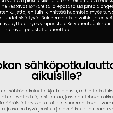
altava plussa sille, jolla on kiireinen päivä edess
, ne kestävät lohkareita ja epätasaisia pintoja on
en kuljettajien tulisi kiinnittää huomiota myös turv
isuudet sisältyvät Baichen-potkulaivoihin, joten voit
 hyödyttää myös ympäristöä. Se vähentää ilmansaast
n sinä myös pelastat planeettaa!
okan sähköpotkulautt
aikuisille?
skas sähköpotkulauta. Ajattele ensin, mihin tarkoituks
matkat ovat pitkiä, etsi lautaa, jossa on tehokas akk
imääräisiä tarvikkeita tai olet suurempi kokosi, var
 jossa on hyvä jousitus ja leveä istuin, on paras v