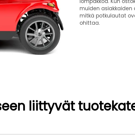
lompakkoa. Kun ostok
muiden asiakkaiden ar
mitkä potkulautat ov
ohittaa.
een liittyvät tuotekat