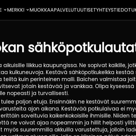
E
MERKKI
MUOKKAA
PALVELUT
UUTISET
YHTEYSTIEDOT
U
kan sähköpotkulautat 
kuisille liikkua kaupungissa. Ne sopivat kaikille, jot
ihtaa kulkuneuvoja. Kestävä sähköpotkukelkka kes
teiltä kuin perinteinen malli. Baichen valmistaa jo
rvitsevat jotain kestävää ja vankkaa. Olipa kyseessä 
le nopeasti ja turvallisesti.
lee paljon etuja. Ensinnäkin ne kestävät suuremman
lisävarusteita ajon aikana. Kestävää potkulaivaa ei m
rittäin soveltuvia kaikenkokoisille ihmisille. Niiden 
tä ne voivat ajaa nopeammin ja hillit helposti ylitt
t myös suuremmilla akkuilla varustettuja, jolloin la