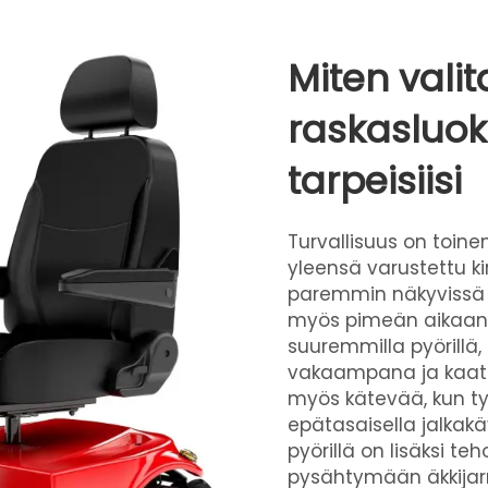
Miten vali
raskasluo
tarpeisiisi
Turvallisuus on toine
yleensä varustettu kirk
paremmin näkyvissä mu
myös pimeän aikaan. 
suuremmilla pyörillä
vakaampana ja kaat
myös kätevää, kun työ
epätasaisella jalkakä
pyörillä on lisäksi teh
pysähtymään äkkijarru