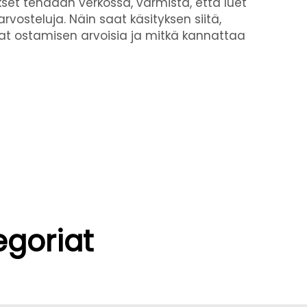
set tehdään verkossa, varmista, että luet
vosteluja. Näin saat käsityksen siitä,
at ostamisen arvoisia ja mitkä kannattaa
egoriat