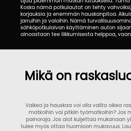
ajaa pidemmän matkan latauksella. Tämä on v
Koska nämä potkulautat on tehty vahvoiksi
korjauksia ja enemmän hauskanpitoa. Aikuist
jarruihin ja valoihin. Nämä turvallisuusomina
sähköpotkulaivan käyttäminen auton sijaan
ainoastaan tee liikkumisesta helppoa, vaa
Mikä on raskaslu
Vaikea ja hauskaa voi olla valita oikea ra
matkoihin vai pitkiin työmatkoihin? Jos 
painoraja. Jos aiot kuljettaa mukanaan yl
tulee myös ottaa huomioon mukavuus. Lauta,