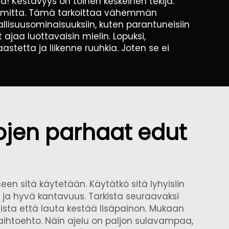
ä! Kestävyys on toinen keskeinen tekijä.
gelmitta. Tämä tarkoittaa vähemmän
allisuusominaisuuksiin, kuten parantuneisiin
 ajaa luottavaisin mielin. Lopuksi,
etta ja liikenne ruuhkia. Joten se ei
ojen parhaat edut
een sitä käytetään. Käytätkö sitä lyhyisiin
u ja hyvä kantavuus. Tarkista seuraavaksi
mista että lauta kestää lisäpainon. Mukaan
aihtoehto. Näin ajelu on paljon sulavampaa,