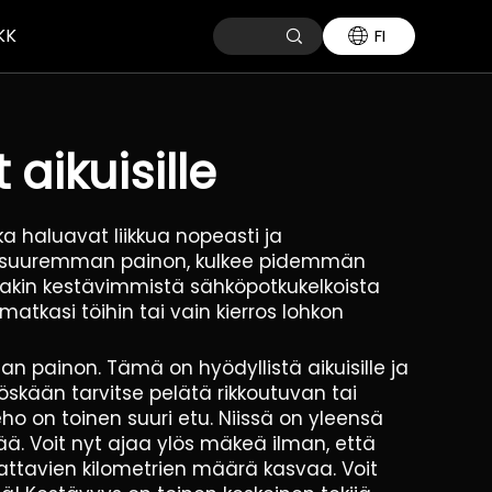
KK
FI
aikuisille
ka haluavat liikkua nopeasti ja
tää suuremman painon, kulkee pidemmän
itakin kestävimmistä sähköpotkukelkoista
matkasi töihin tai vain kierros lohkon
 painon. Tämä on hyödyllistä aikuisille ja
yöskään tarvitse pelätä rikkoutuvan tai
teho on toinen suuri etu. Niissä on yleensä
ää. Voit nyt ajaa ylös mäkeä ilman, että
dattavien kilometrien määrä kasvaa. Voit