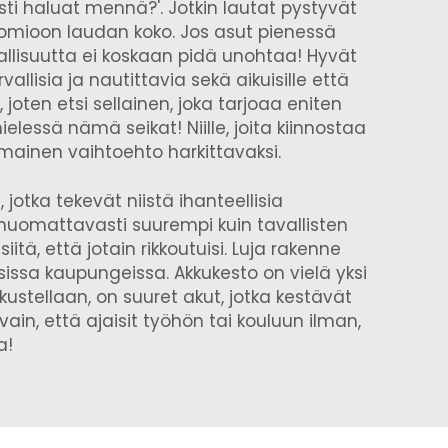
asti haluat mennä?'. Jotkin lautat pystyvät
mioon laudan koko. Jos asut pienessä
rvallisuutta ei koskaan pidä unohtaa! Hyvät
allisia ja nautittavia sekä aikuisille että
oten etsi sellainen, joka tarjoaa eniten
essä nämä seikat! Niille, joita kiinnostaa
mainen vaihtoehto harkittavaksi.
jotka tekevät niistä ihanteellisia
n huomattavasti suurempi kuin tavallisten
tä, että jotain rikkoutuisi. Luja rakenne
sissa kaupungeissa. Akkukesto on vielä yksi
kustellaan, on suuret akut, jotka kestävät
ain, että ajaisit työhön tai kouluun ilman,
a!