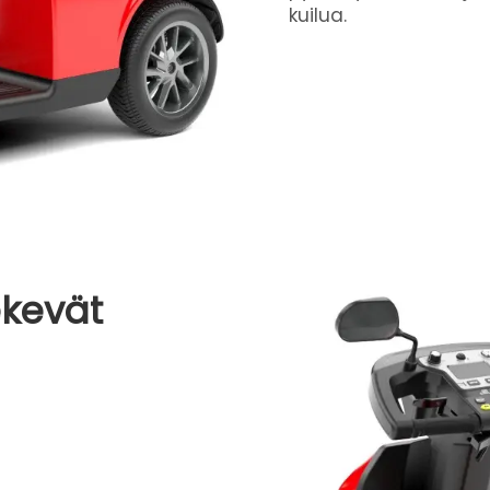
kuilua.
ekevät