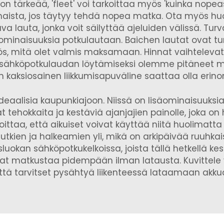
us on tärkeää, 'fleet' voi tarkoittaa myös 'kuinka nope
ista, jos täytyy tehdä nopea matka. Ota myös huo
va lauta, jonka voit säilyttää ajeluiden välissä. Tu
 ominaisuuksia potkulautaan. Baichen lautat ovat turv
s, mitä olet valmis maksamaan. Hinnat vaihtelevat, j
sähköpotkulaudan löytämiseksi olemme pitäneet miel
 kaksiosainen liikkumisapuväline
saattaa olla erino
aalisia kaupunkiajoon. Niissä on lisäominaisuuksia, 
t tehokkaita ja kestäviä ajanjajien painolle, joka o
taa, että aikuiset voivat käyttää niitä huolimatta sii
utkien ja halkeamien yli, mikä on arkipäivää ruuhkai
luokan sähköpotkukelkoissa, joista tällä hetkellä kes
ivat matkustaa pidempään ilman latausta. Kuvittele v
ttä tarvitset pysähtyä liikenteessä lataamaan akku