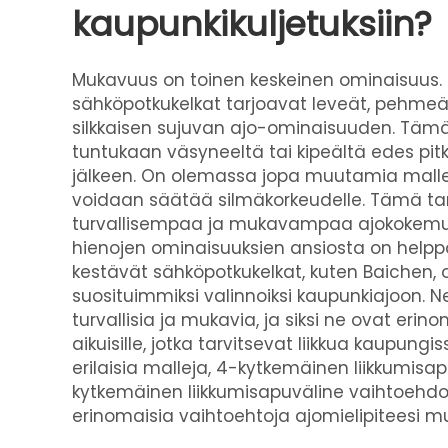
kaupunkikuljetuksiin?
Mukavuus on toinen keskeinen ominaisuus.
sähköpotkukelkat tarjoavat leveät, pehmeät
silkkaisen sujuvan ajo-ominaisuuden. Tämä 
tuntukaan väsyneeltä tai kipeältä edes pi
jälkeen. On olemassa jopa muutamia mallej
voidaan säätää silmäkorkeudelle. Tämä ta
turvallisempaa ja mukavampaa ajokokemus
hienojen ominaisuuksien ansiosta on help
kestävät sähköpotkukelkat, kuten Baichen,
suosituimmiksi valinnoiksi kaupunkiajoon. N
turvallisia ja mukavia, ja siksi ne ovat eri
aikuisille, jotka tarvitsevat liikkua kaupungiss
erilaisia malleja,
4-kytkemäinen liikkumisa
kytkemäinen liikkumisapuväline
vaihtoehdo
erinomaisia vaihtoehtoja ajomielipiteesi m