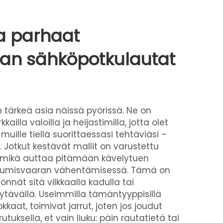
ta parhaat
kan sähköpotkulautat
n tärkeä asia näissä pyörissä. Ne on
kailla valoilla ja heijastimilla, jotta olet
ille tiellä suorittaessasi tehtäviäsi –
Jotkut kestävät mallit on varustettu
, mikä auttaa pitämään kävelytuen
umisvaaran vähentämisessä. Tämä on
nnät sitä vilkkaalla kadulla tai
ytävällä. Useimmilla tämäntyyppisillä
okkaat, toimivat jarrut, joten jos joudut
tuksella, et vain liuku: päin rautatietä tai