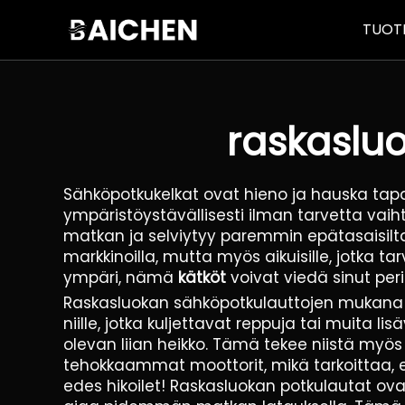
TUOT
raskasluo
Sähköpotkukelkat ovat hieno ja hauska tapa ai
ympäristöystävällisesti ilman tarvetta va
matkan ja selviytyy paremmin epätasaisilta 
markkinoilla, mutta myös aikuisille, jotka ta
ympäri, nämä
kätköt
voivat viedä sinut peril
Raskasluokan sähköpotkulauttojen mukana tu
niille, jotka kuljettavat reppuja tai muita 
olevan liian heikko. Tämä tekee niistä myös e
tehokkaammat moottorit, mikä tarkoittaa, et
edes hikoilet! Raskasluokan potkulautat ova