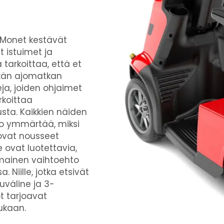
 Monet kestävät
 istuimet ja
tarkoittaa, että et
tkän ajomatkan
a, joiden ohjaimet
rkoittaa
ta. Kaikkien näiden
po ymmärtää, miksi
 ovat nousseet
e ovat luotettavia,
nomainen vaihtoehto
a. Niille, jotka etsivät
puväline
ja
3-
t tarjoavat
ukaan.