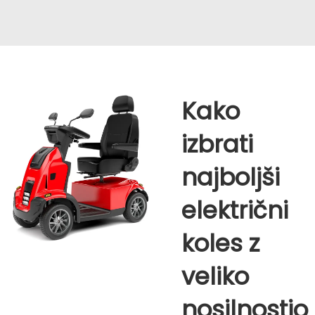
Kako
izbrati
najboljši
električni
koles z
veliko
nosilnostjo