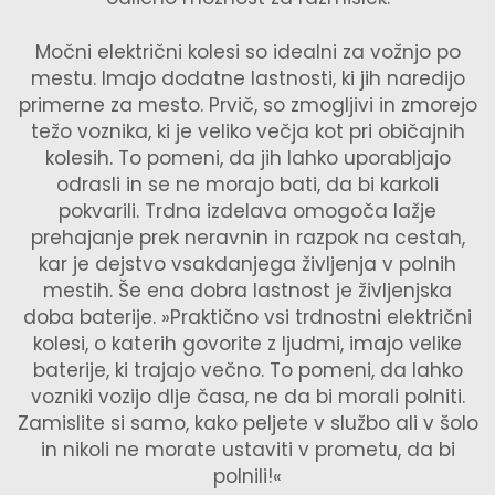
Močni električni kolesi so idealni za vožnjo po
mestu. Imajo dodatne lastnosti, ki jih naredijo
primerne za mesto. Prvič, so zmogljivi in zmorejo
težo voznika, ki je veliko večja kot pri običajnih
kolesih. To pomeni, da jih lahko uporabljajo
odrasli in se ne morajo bati, da bi karkoli
pokvarili. Trdna izdelava omogoča lažje
prehajanje prek neravnin in razpok na cestah,
kar je dejstvo vsakdanjega življenja v polnih
mestih. Še ena dobra lastnost je življenjska
doba baterije. »Praktično vsi trdnostni električni
kolesi, o katerih govorite z ljudmi, imajo velike
baterije, ki trajajo večno. To pomeni, da lahko
vozniki vozijo dlje časa, ne da bi morali polniti.
Zamislite si samo, kako peljete v službo ali v šolo
in nikoli ne morate ustaviti v prometu, da bi
polnili!«