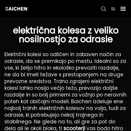
SL
električna kolesa z veliko
nosilnostjo za odrasle
Električni kolesi so odličen in zabaven način za
odrasle, da se premikajo po mestu. Idealni so za
vse, ki želijo hitro in ekološko prevoziti razdalje,
ne da bi imeli težave s prestopanjem na druge
prevozne sredstva. Trdno zgrajeni električni
kolesi lahko nosijo večjo težo, prevozijo daljše
razdalje in so bolj primerni za vožnjo po neravnih
poteh kot običajni modeli. Baichen izdeluje ene
najbolj trdnih električnih kolesov na voljo, tudi za
odrasle, ki potrebujejo nekaj trajnega in
stabilnega. Ne glede na to, ali gre za pot do
dela ali le okoli bloka, ti
scooterji
vas bodo hitro