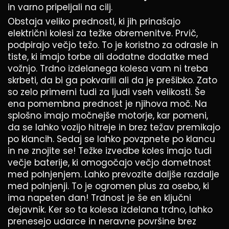
in varno pripeljali na cilj.
Obstaja veliko prednosti, ki jih prinašajo
električni kolesi za težke obremenitve. Prvič,
podpirajo večjo težo. To je koristno za odrasle in
tiste, ki imajo torbe ali dodatne dodatke med
vožnjo. Trdno izdelanega kolesa vam ni treba
skrbeti, da bi ga pokvarili ali da je prešibko. Zato
so zelo primerni tudi za ljudi vseh velikosti. Še
ena pomembna prednost je njihova moč. Na
splošno imajo močnejše motorje, kar pomeni,
da se lahko vozijo hitreje in brez težav premikajo
po klancih. Sedaj se lahko povzpnete po klancu
in ne znojite se! Težke izvedbe koles imajo tudi
večje baterije, ki omogočajo večjo dometnost
med polnjenjem. Lahko prevozite daljše razdalje
med polnjenji. To je ogromen plus za osebo, ki
ima napeten dan! Trdnost je še en ključni
dejavnik. Ker so ta kolesa izdelana trdno, lahko
prenesejo udarce in neravne površine brez