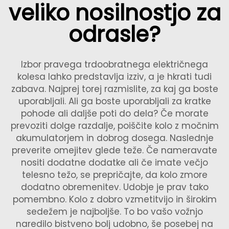
veliko nosilnostjo za
odrasle?
Izbor pravega trdoobratnega električnega
kolesa lahko predstavlja izziv, a je hkrati tudi
zabava. Najprej torej razmislite, za kaj ga boste
uporabljali. Ali ga boste uporabljali za kratke
pohode ali daljše poti do dela? Če morate
prevoziti dolge razdalje, poiščite kolo z močnim
akumulatorjem in dobrog dosega. Naslednje
preverite omejitev glede teže. Če nameravate
nositi dodatne dodatke ali če imate večjo
telesno težo, se prepričajte, da kolo zmore
dodatno obremenitev. Udobje je prav tako
pomembno. Kolo z dobro vzmetitvijo in širokim
sedežem je najboljše. To bo vašo vožnjo
naredilo bistveno bolj udobno, še posebej na