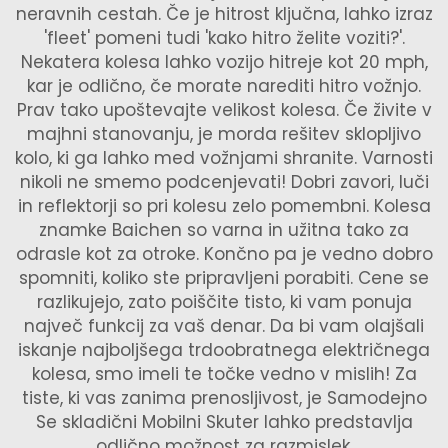
neravnih cestah. Če je hitrost ključna, lahko izraz
'fleet' pomeni tudi 'kako hitro želite voziti?'.
Nekatera kolesa lahko vozijo hitreje kot 20 mph,
kar je odlično, če morate narediti hitro vožnjo.
Prav tako upoštevajte velikost kolesa. Če živite v
majhni stanovanju, je morda rešitev sklopljivo
kolo, ki ga lahko med vožnjami shranite. Varnosti
nikoli ne smemo podcenjevati! Dobri zavori, luči
in reflektorji so pri kolesu zelo pomembni. Kolesa
znamke Baichen so varna in užitna tako za
odrasle kot za otroke. Končno pa je vedno dobro
spomniti, koliko ste pripravljeni porabiti. Cene se
razlikujejo, zato poiščite tisto, ki vam ponuja
največ funkcij za vaš denar. Da bi vam olajšali
iskanje najboljšega trdoobratnega električnega
kolesa, smo imeli te točke vedno v mislih! Za
tiste, ki vas zanima prenosljivost, je
Samodejno
Se skladični Mobilni Skuter
lahko predstavlja
odlično možnost za razmislek.