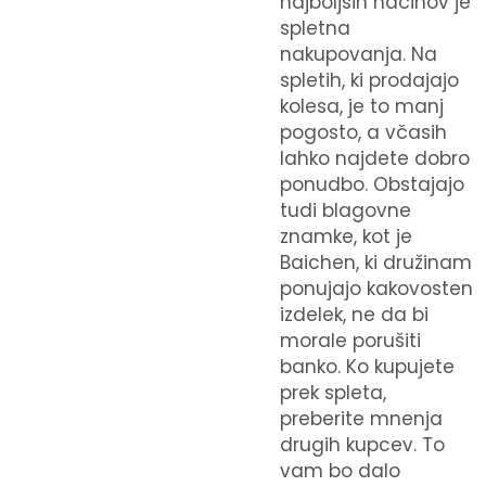
najboljših načinov je
spletna
nakupovanja. Na
spletih, ki prodajajo
kolesa, je to manj
pogosto, a včasih
lahko najdete dobro
ponudbo. Obstajajo
tudi blagovne
znamke, kot je
Baichen, ki družinam
ponujajo kakovosten
izdelek, ne da bi
morale porušiti
banko. Ko kupujete
prek spleta,
preberite mnenja
drugih kupcev. To
vam bo dalo