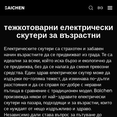
BG
тежкотоварни електрически
скутери за възрастни
Електрическите скутери са страхотен и забавен
начин възрастните да се придвижват из града. Те са
идеални за всеки, който иска бързо и екологично да
се придвижва, без да се налага да сменя превозни
средства. Един здрав електрически скутер може да
издържи по-голяма тежест, да изминава по-дълги
разстояния и да се справя по-добре с неравни
пътища в сравнение с традиционен модел. Baichen
произвежда някои от най-здравите електрически
скутери на пазара, подходящи и за възрастни, които
се нуждаят от нещо издръжливо и здраво.
Независимо дали става въпрос за пътуване до