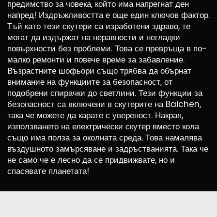
предимство за човека, който има напрегнат ден
напред! Издръжливостта е още един ключов фактор.
Тъй като тези скутери са изработени здраво, те
могат да издържат на неравности и негладки
повърхности без проблеми. Това се превръща в по-
малко ремонти и повече време за забавление.
Възрастните шофьори също трябва да обърнат
внимание на функциите за безопасност, от
подобрени спирачки до светлини. Тези функции за
безопасност са включени в скутерите на Baichen,
така че можете да карате с увереност. Накрая,
използването на електрически скутер вместо кола
също има полза за околната среда. Това намалява
въздушното замърсяване и задръстванията. Така че
не само че е лесно да се придвижвате, но и
спасявате планетата!