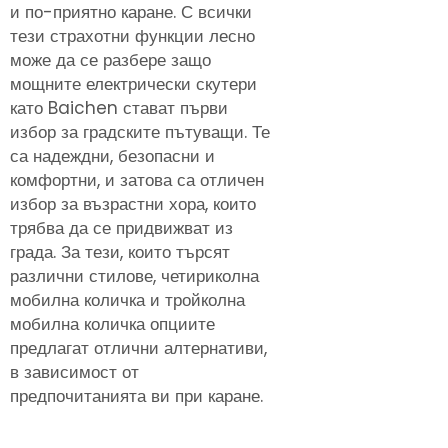
и по-приятно каране. С всички
тези страхотни функции лесно
може да се разбере защо
мощните електрически скутери
като Baichen стават първи
избор за градските пътуващи. Те
са надеждни, безопасни и
комфортни, и затова са отличен
избор за възрастни хора, които
трябва да се придвижват из
града. За тези, които търсят
различни стилове,
четириколна
мобилна количка
и
тройколна
мобилна количка
опциите
предлагат отлични алтернативи,
в зависимост от
предпочитанията ви при каране.