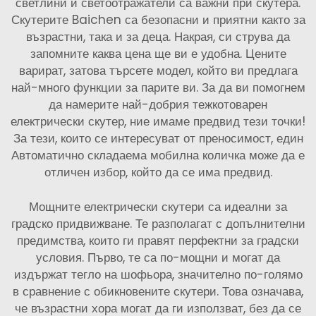
светлини и светоотражатели са важни при скутера.
Скутерите Baichen са безопасни и приятни както за
възрастни, така и за деца. Накрая, си струва да
запомните каква цена ще ви е удобна. Цените
варират, затова търсете модел, който ви предлага
най-много функции за парите ви. За да ви помогнем
да намерите най-добрия тежкотоварен
електрически скутер, ние имаме предвид тези точки!
За тези, които се интересуват от преносимост, един
Автоматично складаема мобилна количка
може да е
отличен избор, който да се има предвид.
Мощните електрически скутери са идеални за
градско придвижване. Те разполагат с допълнителни
предимства, които ги правят перфектни за градски
условия. Първо, те са по-мощни и могат да
издържат тегло на шофьора, значително по-голямо
в сравнение с обикновените скутери. Това означава,
че възрастни хора могат да ги използват, без да се