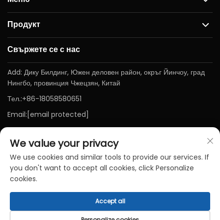
Продукт
Свържете се с нас
Add: Дику Билдинг, Южен деловен район, окръг Йинчоу, град
Нингбо, провинция Чжецзян, Китай
Тел.:
+86-18058580651
Email:
[email protected]
We value your privacy
We use cookies and similar tools to provide our services. If
you don't want to accept all cookies, click Personalize
cookies.
Авторски права © Нингбо Баичен медицински апарати и
Accept all
инструменти Кo., LTD. Всички права запазени-
Политика за
поверителност
-
Блог
Personalize cookies