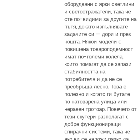
оборудвани с ярки светлини
и светоотражатели, така че
сте по-видими за другите на
пътя, докато изпълнявате
задачите си — дори и през
нощта. Някои модели с
повишена товароподемност
имат по-големи колела,
които помагат да се запази
стабилността на
потребителя и да не се
преобръща лесно. Това е
полезно и когато ги бутате
по натоварена улица или
неравен тротоар. Повечето от
тези скутери разполагат с
добре функциониращи
спирачни системи, така че
ако ви се наложи рязко да