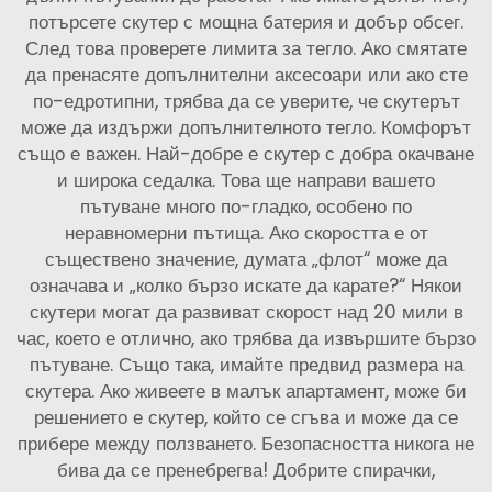
потърсете скутер с мощна батерия и добър обсег.
След това проверете лимита за тегло. Ако смятате
да пренасяте допълнителни аксесоари или ако сте
по-едротипни, трябва да се уверите, че скутерът
може да издържи допълнителното тегло. Комфорът
също е важен. Най-добре е скутер с добра окачване
и широка седалка. Това ще направи вашето
пътуване много по-гладко, особено по
неравномерни пътища. Ако скоростта е от
съществено значение, думата „флот“ може да
означава и „колко бързо искате да карате?“ Някои
скутери могат да развиват скорост над 20 мили в
час, което е отлично, ако трябва да извършите бързо
пътуване. Също така, имайте предвид размера на
скутера. Ако живеете в малък апартамент, може би
решението е скутер, който се сгъва и може да се
прибере между ползването. Безопасността никога не
бива да се пренебрегва! Добрите спирачки,