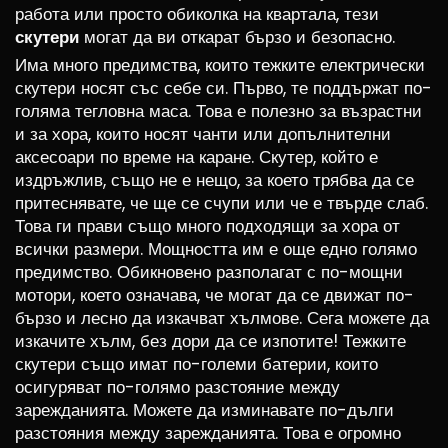
работа или просто обиколка на квартала, тези
скутери
могат да ви откарат бързо и безопасно.
Има много предимства, които тежките електрически
скутери носят със себе си. Първо, те поддържат по-
голяма тегловна маса. Това е полезно за възрастни
и за хора, които носят чанти или допълнителни
аксесоари по време на каране. Скутер, който е
издръжлив, също не е нещо, за което трябва да се
притеснявате, че ще се счупи или че е твърде слаб.
Това ги прави също много подходящи за хора от
всички размери. Мощността им е още едно голямо
предимство. Обикновено разполагат с по-мощни
мотори, което означава, че могат да се движат по-
бързо и лесно да изкачват хълмове. Сега можете да
изкачите хълм, без дори да се изпотите! Тежките
скутери също имат по-големи батерии, които
осигуряват по-голямо разстояние между
зарежданията. Можете да изминавате по-дълги
разстояния между зарежданията. Това е огромно