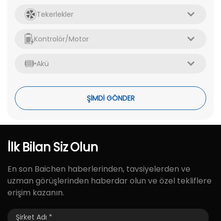
Tekerlekler
Kontrolör/Motor
Akü
ŞİMDİ GÖNDER
İlk
Bilan
Siz
Olun
En son Baichen haberlerinden, tavsiyelerden ve
uzman görüşlerinden haberdar olun ve özel tekliflere
erişim kazanın.