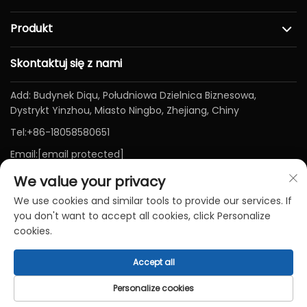
Produkt
Skontaktuj się z nami
Add: Budynek Diqu, Południowa Dzielnica Biznesowa,
Dystrykt Yinzhou, Miasto Ningbo, Zhejiang, Chiny
Tel:
+86-18058580651
Email:
[email protected]
We value your privacy
We use cookies and similar tools to provide our services. If
you don't want to accept all cookies, click Personalize
cookies.
Accept all
Prawa autorskie © Ningbo Baichen Medical Devices Co., LTD.
Wszelkie prawa zastrzeżone-
Polityka prywatności
-
Blog
Personalize cookies