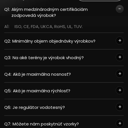
Q1:
Akým medzinárodným certifikáciám
zodpovedá výrobok?
A1:
ISO, CE, FDA, UKCA, RoHS, UL, TUV.
Q2:
Minimálny objem objednávky výrobkov?
Q3:
Na aké terény je výrobok vhodný?
Q4:
Aká je maximálna nosnosť?
Q5:
Aká je maximálna rýchlosť?
Q6:
Je regulátor vodotesný?
Q7:
Môžete nám poskytnúť vzorky?