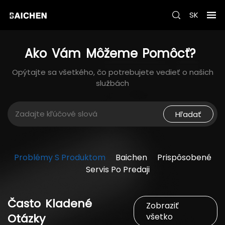
SK
Ako
Vám
Môžeme
Pomôcť?
Opýtajte sa všetkého, čo potrebujete vedieť o našich
službách
Hľadať
Problémy S Produktom
Baichen
Prispôsobené
Servis Po Predaji
Často
Kladené
Zobraziť
Otázky
všetko