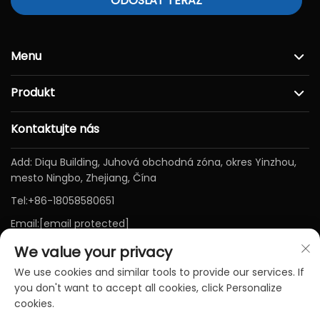
ODOSLAŤ TERAZ
Menu
Produkt
Kontaktujte nás
Add: Diqu Building, Juhová obchodná zóna, okres Yinzhou,
mesto Ningbo, Zhejiang, Čína
Tel:
+86-18058580651
Email:
[email protected]
We value your privacy
We use cookies and similar tools to provide our services. If
you don't want to accept all cookies, click Personalize
cookies.