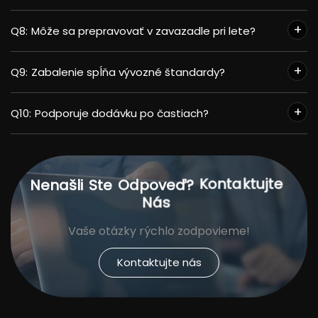
Q8:
Môže sa prepravovať v zavazadle pri lete?
Q9:
Zabalenie spĺňa vývozné štandardy?
Q10:
Podporuje dodávku po častiach?
Kontaktujte
Nenašli
Ste
Odpoveď?
Nás
Vaše otázky rýchlo zodpovieme!
Kontaktujte nás