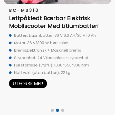
BC-MS310
Lettpåkledt Bærbar Elektrisk
Mobilscooter Med Litiumbatteri
Batteri: Litiumbatteri 36 V 6,6 AH/36 V 10 Ah
Motor: 36 V/300 W børsteløs
Brems:Elektronisk + Maskinell brems
Styreenhet: 24 V/brushless-styreenhet
Full størrelse (L*B*H): 1030*550*830 mm
Nettvekt (uten batteri): 22 kg
UTFORSK MER