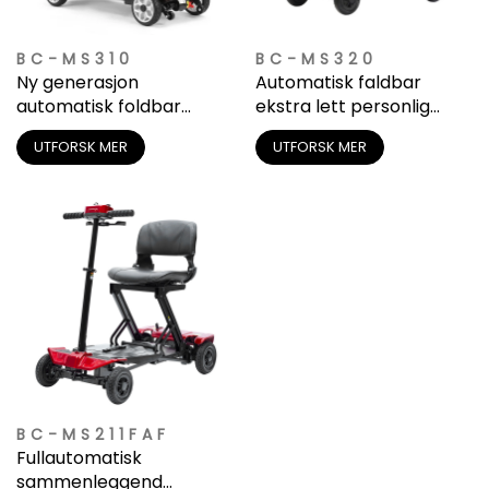
BC-MS310
BC-MS320
Ny generasjon
Automatisk faldbar
automatisk foldbar
ekstra lett personlig
mobilhetsmoped
mobilscooter for voksne
UTFORSK MER
UTFORSK MER
(OEM/ODM)
BC-MS211FAF
Fullautomatisk
sammenleggend