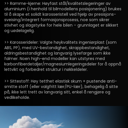
>> Ramme-kjerne: Høyfast stål/kvalitetslegeringer av
aluminium (i henhold til bilmodellens posisjonering) brukes
til å skape et solidt karosseristell ved hjelp av presisjons-
sveising/integrert formasjonsprosess, noe som sikrer
stivhet og slagstyrke for hele bilen – grunnlaget er sikkert
og uødelagelig.
>> Karosserideler: Valgte høykvalitets ingeniørplast (som
ABS, PP), med UV-bestandighet, skrappbestandighet,
aldringsbestandighet og langvarig lysefarge som ikke
falmer. Noen high-end modeller kan utstyres med
karbonfiberdetaljer/magnesiumlegeringsdeler for å oppnå
lettvikt og forbedret struktur i nøkkeldeler.
>> Sittestoff: Høy tetthet elastisk skum + pustende anti-
smitte stoff (eller valgfritt lær/PU-lær), behagelig å sitte
på, ikke lett trett av langvarig sitt, enkel å rengjøre og
vedlikeholde.