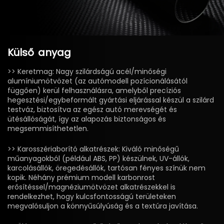
Külső
anyag
>> Keretmag: Nagy szilárdságú acél/minőségi
alumíniumötvözet (az autómodell pozícionálásától
függően) kerül felhasználásra, amelyből precíziós
hegesztési/egybeformált gyártási eljárással készül a szilárd
testváz, biztosítva az egész autó merevségét és
ütésállóságát, így az alapozás biztonságos és
megsemmisíthetetlen.
>> Karosszériaborító alkatrészek: Kiváló minőségű
műanyagokból (például ABS, PP) készülnek, UV-állók,
karcolásállók, öregedésállók, tartósan fényes színük nem
kopik. Néhány prémium modell karbonrost
erősítéssel/magnéziumötvözet alkatrészekkel is
rendelkezhet, hogy kulcsfontosságú területeken
megvalósuljon a könnyűsúlyúság és a textúra javítása.