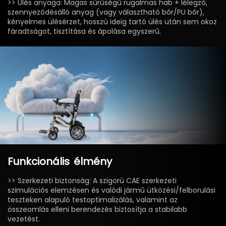
>> Ülés anyaga: Magas sűrűségű rugalmas hab + lélegző,
szennyeződésálló anyag (vagy választható bőr/PU bőr),
kényelmes ülésérzet, hosszú ideig tartó ülés után sem okoz
fáradtságot, tisztítása és ápolása egyszerű.
Funkcionális
élmény
>> Szerkezeti biztonság: A szigorú CAE szerkezeti
szimulációs elemzésen és valódi jármű ütközési/felborulási
teszteken alapuló testoptimalizálás, valamint az
összeomlás elleni berendezés biztosítja a stabilabb
vezetést.