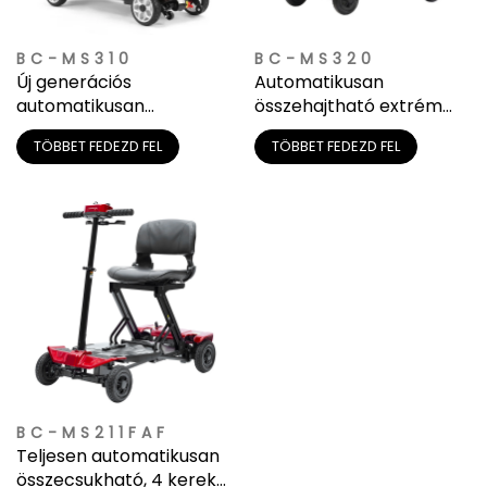
BC-MS310
BC-MS320
Új generációs
Automatikusan
automatikusan
összehajtható extrém
összecsukható mobilitási
könnyű személyes
TÖBBET FEDEZD FEL
TÖBBET FEDEZD FEL
segédeszköz
mobilitási jármű
(OEM/ODM)
felnőtteknek
BC-MS211FAF
Teljesen automatikusan
összecsukható, 4 kerekű