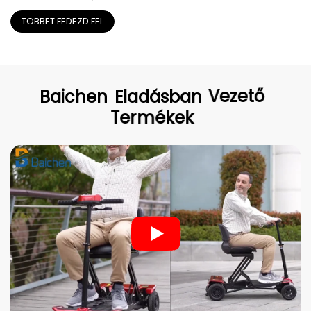
elektromos
TÖBBET FEDEZD FEL
mozgáskorlátozottaknak
szánt robogó
felnőtteknek
Baichen
Eladásban
Vezető
Termékek