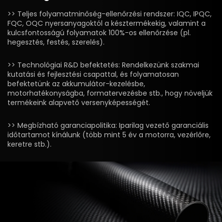
>> Teljes folyamatminőség-ellenőrzési rendszer: IQC, IPQC,
FQC, OQC nyersanyagoktól a késztermékekig, valamint a
kulcsfontosságú folyamatok 100%-os ellenőrzése (pl.
hegesztés, festés, szerelés).
>> Technológiai R&D befektetés: Rendelkezünk szakmai
kutatási és fejlesztési csapattal, és folyamatosan
befektetünk az akkumulátor-kezelésbe,
motorhatékonyságba, formatervezésbe stb., hogy növeljük
termékeink alapvető versenyképességét.
>> Megbízható garanciapolitika: Iparilag vezető garanciális
időtartamot kínálunk (több mint 5 év a motorra, vezérlőre,
keretre stb.).