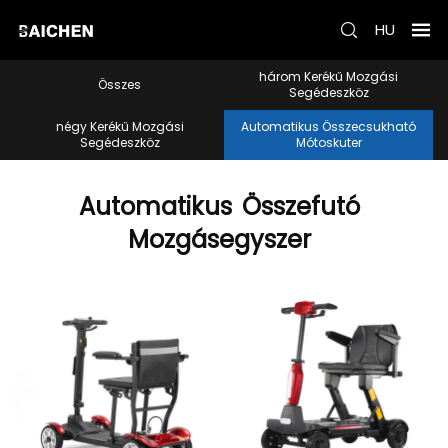
HU
három Kerékű Mozgási
Összes
Segédeszköz
négy Kerékű Mozgási
Automatikus Összecsukható
Segédeszköz
Mótoskuter
Automatikus
Összefutó
Mozgásegyszer