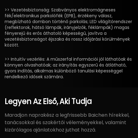
>> Vezetésbiztonság: Szabványos elektromágneses
fék/elektronikus parkolófék (EPB), érzékeny válasz,
megbízható dombon történő parkolás; LED világítórendszer
(reflektorok, hátsó lámpák, irányjelzők, féklámpák) magas
fényerejű és erős áthatoló képességű, javítva a
vezetésbiztonságot éjszaka és rossz időjárási körülmények
között.
>> Intuitív vezérlés: A műszerfal információi jól láthatóak és
könnyen olvashatóak; az irányítás egyszerű és átlátható,
gyors indítás, alkalmas különböző tanulási képességgel
rendelkező idősek számára.
Legyen
Az
Első,
Aki
Tudja
Maradjon naprakész a legfrissebb Baichen hírekkel,
tanácsokkal és szakértői véleményekkel, valamint
kizárólagos ajánlatokhoz juthat hozzá.