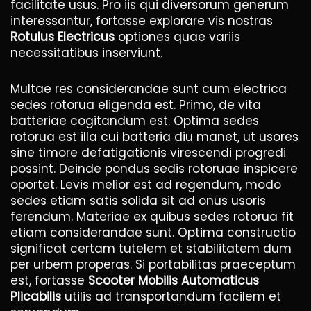
facilitate usus. Pro iis qui diversorum generum
interessantur, fortasse explorare vis nostras
Rotulus Electricus
optiones quae variis
necessitatibus inserviunt.
Multae res considerandae sunt cum electrica
sedes rotorua eligenda est. Primo, de vita
batteriae cogitandum est. Optima sedes
rotorua est illa cui batteria diu manet, ut usores
sine timore defatigationis virescendi progredi
possint. Deinde pondus sedis rotoruae inspicere
oportet. Levis melior est ad regendum, modo
sedes etiam satis solida sit ad onus usoris
ferendum. Materiae ex quibus sedes rotorua fit
etiam considerandae sunt. Optima constructio
significat certam tutelem et stabilitatem dum
per urbem properas. Si portabilitas praeceptum
est, fortasse
Scooter Mobilis Automaticus
Plicabilis
utilis ad transportandum facilem et