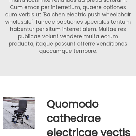
multis locis interretialibus ad pretia sutorum.
Cum emas per interretium, quaere optiones
cum verbis ut 'Baichen electric push wheelchair
wholesale'. Tuncae pactiones speciales tantum
habentur per situm interretialem. Multae res
publicae volunt vendere multa eorum
producta, itaque possunt offerre venditiones
quocumque tempore.
Quomodo
cathedrae
electricae vectis