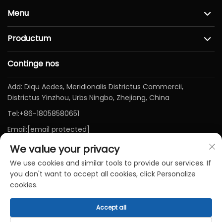
Menu
Productum
Continge nos
Add: Diqu Aedes, Meridionalis Districtus Commercii,
Districtus Yinzhou, Urbs Ningbo, Zhejiang, China
Tel:
+86-18058580651
Email:
[email protected]
We value your privacy
We use cookies and similar tools to provide our services. If
you don't want to accept all cookies, click Personalize
cookies.
Accept all
Copyright © Ningbo Baichen Medical Devices Co., Ltd.