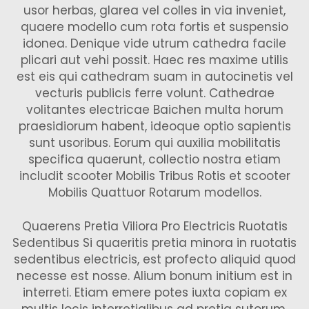
usor herbas, glarea vel colles in via inveniet,
quaere modello cum rota fortis et suspensio
idonea. Denique vide utrum cathedra facile
plicari aut vehi possit. Haec res maxime utilis
est eis qui cathedram suam in autocinetis vel
vecturis publicis ferre volunt. Cathedrae
volitantes electricae Baichen multa horum
praesidiorum habent, ideoque optio sapientis
sunt usoribus. Eorum qui auxilia mobilitatis
specifica quaerunt, collectio nostra etiam
includit
scooter Mobilis Tribus Rotis
et
scooter
Mobilis Quattuor Rotarum
modellos.
Quaerens Pretia Viliora Pro Electricis Ruotatis
Sedentibus Si quaeritis pretia minora in ruotatis
sedentibus electricis, est profecto aliquid quod
necesse est nosse. Alium bonum initium est in
interreti. Etiam emere potes iuxta copiam ex