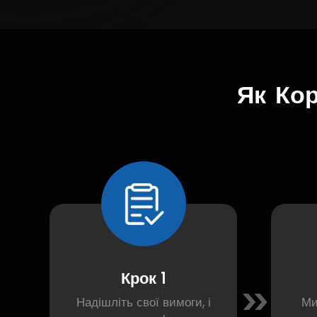
Як
Ко
Крок 1
Надішліть свої вимоги, і
Ми