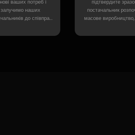
нові ваших потреб і
підтвердите зразо
залучимо наших
постачальник розпо
чальників до співпраці
масове виробництво,
ідготовки пропозиції, а
відстежуватимемо 
удете брати участь на
виробництва.
кожному етапі.