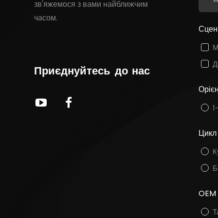
зв'яжемося з вами найближчим
часом.
Сцена
М
Д
Приєднуйтесь
до
нас
Орієн
1
Цикл 
К
Б
OEM 
Т