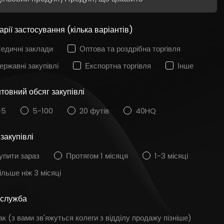
рії застосування (кілька варіантів)
едичні заклади
Оптова та роздрібна торгівля
ержавні закупівлі
Експортна торгівля
Інше
товний обсяг закупівлі
-5
5-100
20 футів
40HQ
закупівлі
упити зараз
Протягом 1 місяця
1-3 місяці
ільше ніж 3 місяці
служба
ак (з вами зв'яжуться колеги з відділу продажу пізніше)