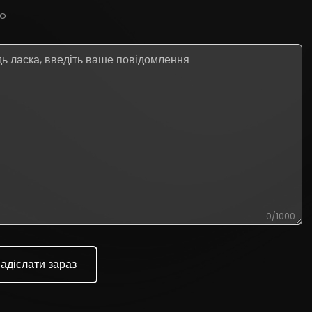
o
0/1000
адіслати зараз