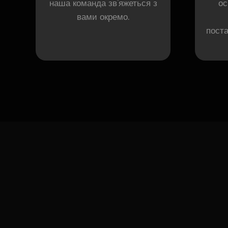
наша команда зв'яжеться з
ос
вами окремо.
поста
для п
ви б