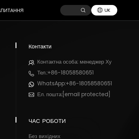
UK
ЗАПИТАННЯ
Контакти
Контактна особа: менеджер Ху
Тел.:
+86-18058580651
WhatsApp:
+86-18058580651
Ел. пошта:
[email protected]
ЧАС
РОБОТИ
Без вихідних