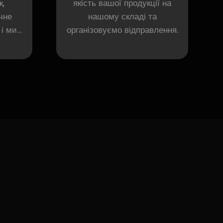
к,
якість вашої продукції на
чне
нашому складі та
 і ми
організовуємо відправлення.
хід