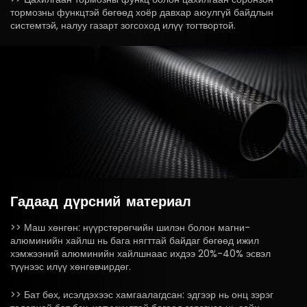
тормозны функцтэй бөгөөд хоёр давхар аюулгүй байдлын
системтэй, налуу газарт зогсоход илүү тогтвортой.
Гадаад
дүрсний
материал
>> Маш хөнгөн: нүүрстөрөгчийн шилэн болон магни-
алюминийн хайлш нь бага нягттай байдаг бөгөөд ижил
хэмжээний алюминийн хайлшнаас ихдээ 20%-40% эсвэл
түүнээс илүү хөнгөвчирдөг.
>> Бат бөх, исэлдэхээс хамгаалагдсан: эдгээр нь онц зэрэг