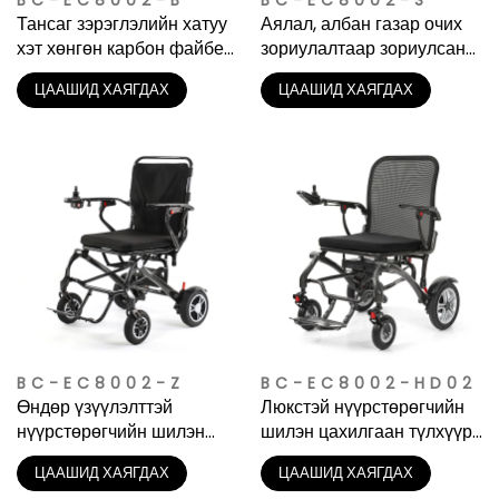
BC-EC8002-B
BC-EC8002-S
Тансаг зэрэглэлийн хатуу
Аялал, албан газар очих
хэт хөнгөн карбон файбер
зориулалтаар зориулсан
цахилгаан тэргэнцэр
хөнгөн нүүрстөрөгчийн
ЦААШИД ХАЯГДАХ
ЦААШИД ХАЯГДАХ
шилэн цахилгаан түлхүүр
BC-EC8002-Z
BC-EC8002-HD02
Өндөр үзүүлэлттэй
Люкстэй нүүрстөрөгчийн
нүүрстөрөгчийн шилэн
шилэн цахилгаан түлхүүр |
цахилгаан түлхүүр
Амьдралын туршлага дээр
ЦААШИД ХАЯГДАХ
ЦААШИД ХАЯГДАХ
суурилсан дизайныг