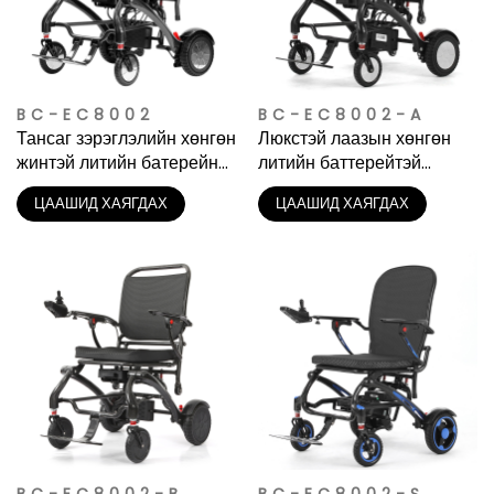
BC-EC8002
BC-EC8002-A
Тансаг зэрэглэлийн хөнгөн
Люкстэй лаазын хөнгөн
жинтэй литийн батерейны
литийн баттерейтэй
карбон файбер цахилгаан
нүүрстөрөгчийн шилэн
ЦААШИД ХАЯГДАХ
ЦААШИД ХАЯГДАХ
тэргэнцэр
цахилгаан түлхүүр