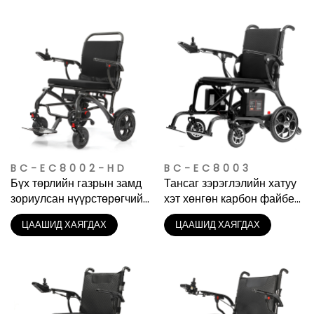
хангасан эргэх суудалтай
BC-EC8002-HD
BC-EC8003
Бүх төрлийн газрын замд
Тансаг зэрэглэлийн хатуу
зориулсан нүүрстөрөгчийн
хэт хөнгөн карбон файбер
шилэн цахилгаан түлхүүр
цахилгаан тэргэнцэр
ЦААШИД ХАЯГДАХ
ЦААШИД ХАЯГДАХ