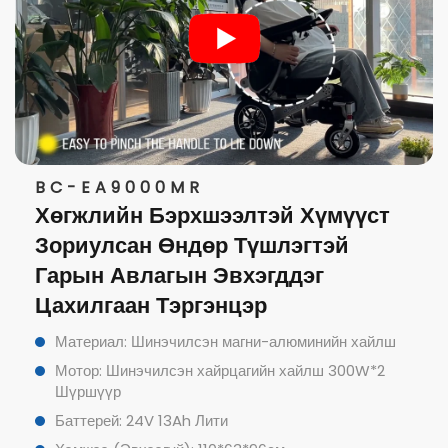
BC-EA9000MR
Хөгжлийн Бэрхшээлтэй Хүмүүст
Зориулсан Өндөр Түшлэгтэй
Гарын Авлагын Эвхэгддэг
Цахилгаан Тэргэнцэр
Материал: Шинэчилсэн магни-алюминийн хайлш
Мотор: Шинэчилсэн хайрцагийн хайлш 300W*2
Шүршүүр
Баттерей: 24V 13Ah Лити