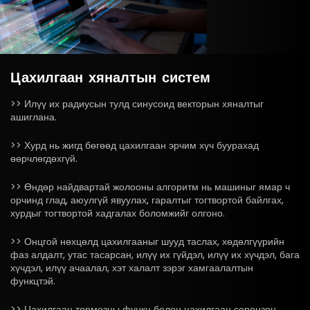
Цахилгаан
хяналтын
систем
>> Илүү их радиусын тулд синусоид векторын хяналтыг
ашиглана.
>> Хурд нь жигд бөгөөд цахилгаан эрчим хүч буурахад
өөрчлөгдөхгүй.
>> Өндөр найдвартай жолооны алгоритм нь машиныг ямар ч
орчинд глад, аюулгүй явуулах, гаралтыг тогтвортой байлгах,
хурдыг тогтвортой хадгалах боломжийг олгоно.
>> Онцгой нөхцөлд цахилгааныг шууд таслах, хөдөлгүүрийн
фаз алдалт, утас тасарсан, илүү их гүйдэл, илүү их хүчдэл, бага
хүчдэл, илүү ачаалал, хэт халалт зэрэг хамгаалалтын
функцтэй.
>> Цахилгаан тормозны функц болон цахилгаан соронзон