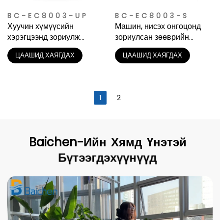
BC-EC8003-UP
BC-EC8003-S
Хуучин хүмүүсийн
Машин, нисэх онгоцонд
хэрэгцээнд зориулж
зориулсан зөөврийн
хиймэл нүүрс-хүчиллэг
нүүрстөрөгчийн шилэн
ЦААШИД ХАЯГДАХ
ЦААШИД ХАЯГДАХ
шилдэг цахилгаан салхин
цахилгаан тулгуур |
төлөөлөгч
Литийн баттерей
1
2
Baichen-Ийн
Хямд
Үнэтэй
Бүтээгдэхүүнүүд