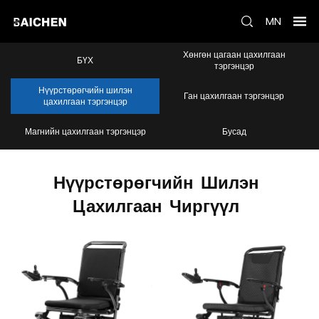
MN
Хөнгөн цагаан цахилгаан
БҮХ
тэргэнцэр
Нүүрстөрөгчийн шилэн
Ган цахилгаан тэргэнцэр
цахилгаан тэргэнцэр
Магнийн цахилгаан тэргэнцэр
Бусад
Нүүрстөрөгчийн
Шилэн
Цахилгаан
Чиргүүл