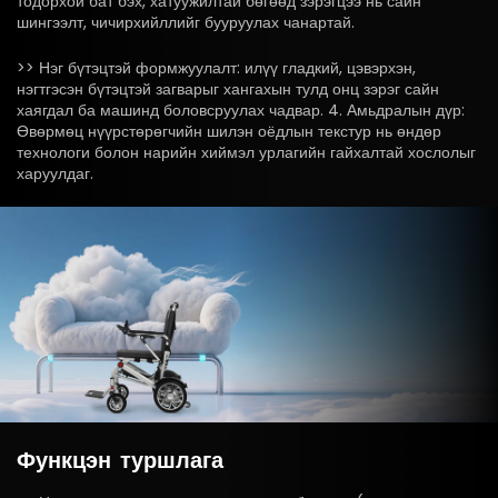
тодорхой бат бэх, хатуужилтай бөгөөд зэрэгцээ нь сайн
шингээлт, чичирхийллийг бууруулах чанартай.
>> Нэг бүтэцтэй формжуулалт: илүү гладкий, цэвэрхэн,
нэгтгэсэн бүтэцтэй загварыг хангахын тулд онц зэрэг сайн
хаягдал ба машинд боловсруулах чадвар. 4. Амьдралын дүр:
Өвөрмөц нүүрстөрөгчийн шилэн оёдлын текстур нь өндөр
технологи болон нарийн хиймэл урлагийн гайхалтай хослолыг
харуулдаг.
Функцэн
туршлага