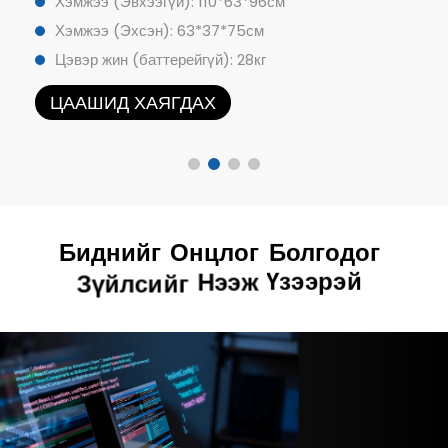
Хэмжээ (Эвхээгүй): 110*63*96см
Хэмжээ (Эхсэн): 63*37*75см
Цэвэр жин (баттерейгүй): 28кг
ЦААШИД ХАЯГДАХ
Биднийг
Онцлог
Болгодог
Үзээрэй
Зүйлсийг
Нээж