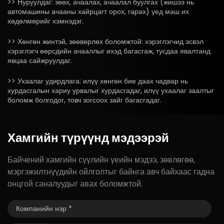
>> Нуруулдаг: зөөх, ачаалах, ачаалал буулгах (жишээ нь
автомашины ачааны хайрцагт орох, гарах) үед маш их
хөдөлмөрийг хэмнэдэг.
>> Хөнгөн жинтэй, зөөвөрлөх боломжтой: хэрэглэгчид эсвэл
хэрэглэгч өөрсдийн ачааллыг ихэд багасгаж, тусдаа явалтанд
явцаа сайжруулдаг.
>> Ухаалаг удирдлага: илүү хөнгөн бие даах чадвар нь
хурдасгалын хариу урвалыг хурдасгадаг, илүү ухаалаг заалтыг
боломж болгодог, товч зогсоох зайг багасгадаг.
Хамгийн
түрүүнд
мэдээрэй
Байчений хамгийн сүүлийн үеийн мэдээ, зөвлөгөө,
мэргэжилтнүүдийн ойлголтыг байнга авч байхаас гадна
онцгой саналуудыг авах боломжтой.